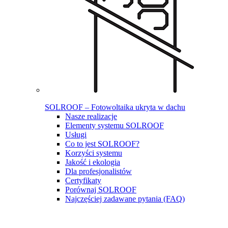
SOLROOF – Fotowoltaika ukryta w dachu
Nasze realizacje
Elementy systemu SOLROOF
Usługi
Co to jest SOLROOF?
Korzyści systemu
Jakość i ekologia
Dla profesjonalistów
Certyfikaty
Porównaj SOLROOF
Najczęściej zadawane pytania (FAQ)