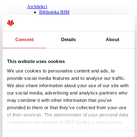
Architekci
Biblioteka BIM
Modele 3D
Plugin Revit BP2
Consent
Details
About
This website uses cookies
We use cookies to personalise content and ads, to
provide social media features and to analyse our traffic.
We also share information about your use of our site with
our social media, advertising and analytics partners who
may combine it with other information that you’ve
provided to them or that they’ve collected from your use
of their services. The administrator of your personal data
contained in the website is BP2 Spółka z ograniczoną
Pomocne linki
Powłoki, kolorystyka i gwarancje
odpowiedzialnością, Marii Konopnickiej 29 Street, 30-302
Rejestracja gwarancji
Kraków. KRS 0000369912, NIP 6762431701, REGON