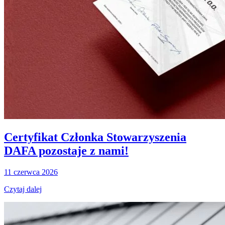
Certyfikat Członka Stowarzyszenia
DAFA pozostaje z nami!
11 czerwca 2026
Czytaj dalej