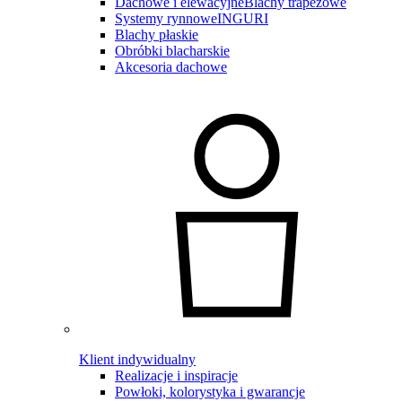
Dachowe i elewacyjne
Blachy trapezowe
Systemy rynnowe
INGURI
Blachy płaskie
Obróbki blacharskie
Akcesoria dachowe
Klient indywidualny
Realizacje i inspiracje
Powłoki, kolorystyka i gwarancje