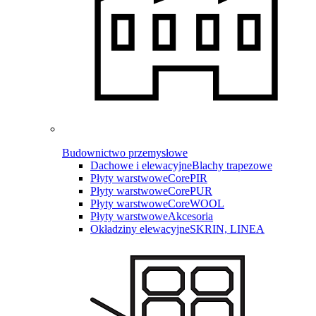
Budownictwo przemysłowe
Dachowe i elewacyjne
Blachy trapezowe
Płyty warstwowe
CorePIR
Płyty warstwowe
CorePUR
Płyty warstwowe
CoreWOOL
Płyty warstwowe
Akcesoria
Okładziny elewacyjne
SKRIN, LINEA