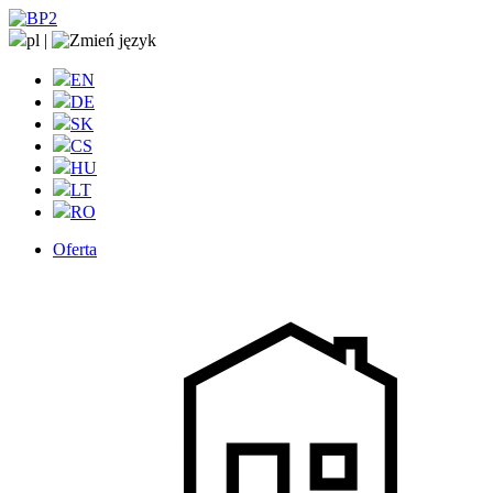
pl
|
EN
DE
SK
CS
HU
LT
RO
Oferta