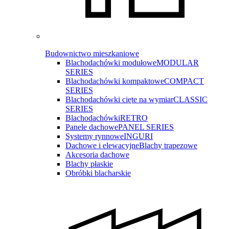
Budownictwo mieszkaniowe
Blachodachówki modułowe
MODULAR
SERIES
Blachodachówki kompaktowe
COMPACT
SERIES
Blachodachówki cięte na wymiar
CLASSIC
SERIES
Blachodachówki
RETRO
Panele dachowe
PANEL SERIES
Systemy rynnowe
INGURI
Dachowe i elewacyjne
Blachy trapezowe
Akcesoria dachowe
Blachy płaskie
Obróbki blacharskie