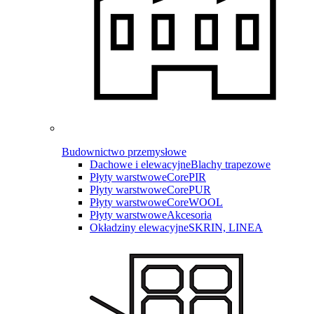
Budownictwo przemysłowe
Dachowe i elewacyjne
Blachy trapezowe
Płyty warstwowe
CorePIR
Płyty warstwowe
CorePUR
Płyty warstwowe
CoreWOOL
Płyty warstwowe
Akcesoria
Okładziny elewacyjne
SKRIN, LINEA