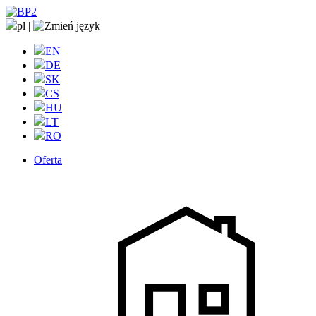
pl
|
EN
DE
SK
CS
HU
LT
RO
Oferta