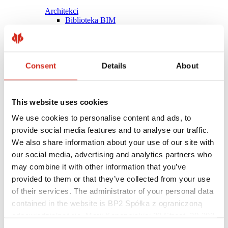
Architekci
Biblioteka BIM
Modele 3D
Plugin Revit BP2
Consent
Details
About
This website uses cookies
We use cookies to personalise content and ads, to
provide social media features and to analyse our traffic.
We also share information about your use of our site with
our social media, advertising and analytics partners who
may combine it with other information that you’ve
provided to them or that they’ve collected from your use
of their services. The administrator of your personal data
contained in the website is BP2 Spółka z ograniczoną
Pomocne linki
Powłoki, kolorystyka i gwarancje
odpowiedzialnością, Marii Konopnickiej 29 Street, 30-302
Rejestracja gwarancji
Kraków. KRS 0000369912, NIP 6762431701, REGON