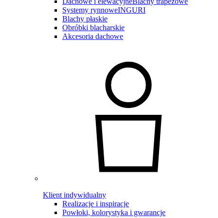
Dachowe i elewacyjne
Blachy trapezowe
Systemy rynnowe
INGURI
Blachy płaskie
Obróbki blacharskie
Akcesoria dachowe
Klient indywidualny
Realizacje i inspiracje
Powłoki, kolorystyka i gwarancje