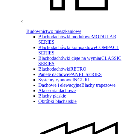
Budownictwo mieszkaniowe
Blachodachówki modułowe
MODULAR
SERIES
Blachodachówki kompaktowe
COMPACT
SERIES
Blachodachówki cięte na wymiar
CLASSIC
SERIES
Blachodachówki
RETRO
Panele dachowe
PANEL SERIES
Systemy rynnowe
INGURI
Dachowe i elewacyjne
Blachy trapezowe
Akcesoria dachowe
Blachy płaskie
Obróbki blacharskie