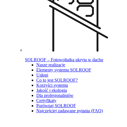
SOLROOF – Fotowoltaika ukryta w dachu
Nasze realizacje
Elementy systemu SOLROOF
Usługi
Co to jest SOLROOF?
Korzyści systemu
Jakość i ekologia
Dla profesjonalistów
Certyfikaty
Porównaj SOLROOF
Najczęściej zadawane pytania (FAQ)