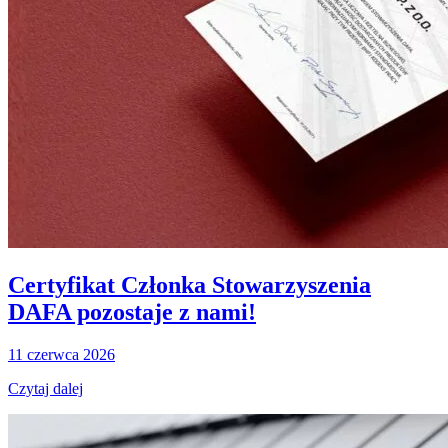
Certyfikat Członka Stowarzyszenia
DAFA pozostaje z nami!
11 czerwca 2026
Czytaj dalej