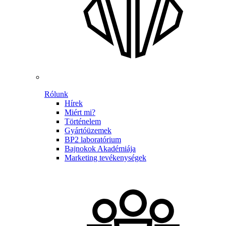
Rólunk
Hírek
Miért mi?
Történelem
Gyártóüzemek
BP2 laboratórium
Bajnokok Akadémiája
Marketing tevékenységek