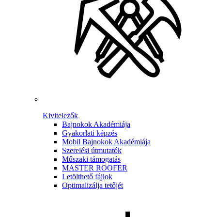
Kivitelezők
Bajnokok Akadémiája
Gyakorlati képzés
Mobil Bajnokok Akadémiája
Szerelési útmutatók
Műszaki támogatás
MASTER ROOFER
Letölthető fájlok
Optimalizálja tetőjét