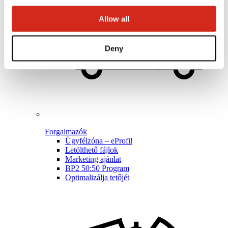
Allow all
Deny
Forgalmazók
Ügyfélzóna – eProfil
Letölthető fájlok
Marketing ajánlat
BP2 50:50 Program
Optimalizálja tetőjét