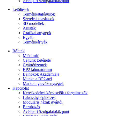
Acélipari Szolgálatóközpont
Letöltések
Termékkatalógusok
Szerelési utasítások
3D modellek
Árlisták
Grafikai anyagok
Egyéb
Termékkártyák
Rólunk
Miért mi?
Cégünk története
Gyártóüzemek
BP2 laboratórium
Bajnokok Akadémiája
Munka a BP2-nél
Marketingtevékenységek
Kapcsolat
Kereskedelmi képviselők / forgalmazók
Lakossági építkezés
Moduláris házak gyártói
Beruházás
Acélipari Szolgálatóközpont