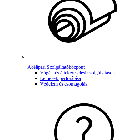
Acélipari Szolgáltatóközpont
Vágási és áttekercselési szolgáltatások
Lemezek perforálása
Védelem és csomagolás