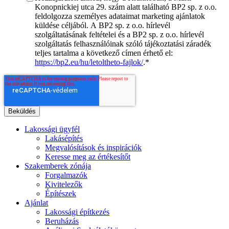
Konopnickiej utca 29. szám alatt található BP2 sp. z o.o.
feldolgozza személyes adataimat marketing ajánlatok
küldése céljából. A BP2 sp. z o.o. hírlevél
szolgáltatásának feltételei és a BP2 sp. z o.o. hírlevél
szolgáltatás felhasználóinak szóló tájékoztatási záradék
teljes tartalma a következő címen érhető el:
https://bp2.eu/hu/letoltheto-fajlok/
.
*
Lakossági ügyfél
Lakásépítés
Megvalósítások és inspirációk
Keresse meg az értékesítőt
Szakemberek zónája
Forgalmazók
Kivitelezők
Építészek
Ajánlat
Lakossági építkezés
Beruházás