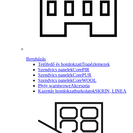
Beruházás
Tetőfedő és homlokzati
Trapézlemezek
Szendvics panelek
CorePIR
Szendvics panelek
CorePUR
Szendvics panelek
CoreWOOL
Płyty warstwowe
Akcesoria
Kazettás homlokzatburkolatok
SKRIN, LINEA