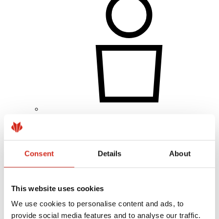
Lakossági ügyfél
Megvalósítások és inspirációk
Bevonatok, színválaszték és garanciák
Garancia nyilvántartásba vétele
Consent
Details
About
Gyakran ismételt kérdések (GYIK)
Keressen értékesítőt / kivitelezőt
This website uses cookies
We use cookies to personalise content and ads, to
provide social media features and to analyse our traffic.