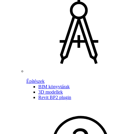
Építészek
BIM könyvtárak
3D modellek
Revit BP2 plugin