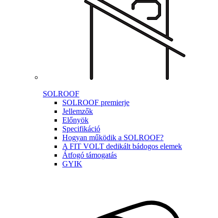
SOLROOF
SOLROOF premierje
Jellemzők
Előnyök
Specifikáció
Hogyan működik a SOLROOF?
A FIT VOLT dedikált bádogos elemek
Átfogó támogatás
GYIK