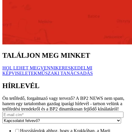
TALÁLJON MEG MINKET
HOL LEHET MEGVENNI
KERESKEDELMI
KÉPVISELETEK
MŰSZAKI TANÁCSADÁS
HÍRLEVÉL
Ön tetőfedő, forgalmazó vagy tervező? A BP2 NEWS nem spam,
hanem egy tartalomban gazdag iparági hírlevél - tartson velünk a
tetőfedési trendekről és a BP2 dinamikusan fejlődő kínálatáról!
Hozzájárulok ahhoz, hogy a Krakkóban, a Marii