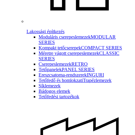
Lakossági építkezés
Moduláris cserepeslemezek
MODULAR
SERIES
Kompakt tetőcserepek
COMPACT SERIES
Méretre vágott cserepeslemezek
CLASSIC
SERIES
Cserepeslemezek
RETRO
Tetőpanelek
PANEL SERIES
Ereszcsatorna-rendszerek
INGURI
Tetőfedő és homlokzati
Trapézlemezek
Síklemezek
Bádogos elemek
Tetőfedési tartozékok