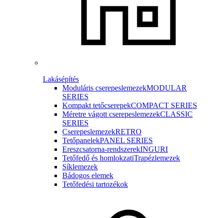
Lakásépítés
Moduláris cserepeslemezek
MODULAR
SERIES
Kompakt tetőcserepek
COMPACT SERIES
Méretre vágott cserepeslemezek
CLASSIC
SERIES
Cserepeslemezek
RETRO
Tetőpanelek
PANEL SERIES
Ereszcsatorna-rendszerek
INGURI
Tetőfedő és homlokzati
Trapézlemezek
Síklemezek
Bádogos elemek
Tetőfedési tartozékok