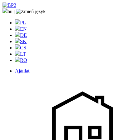
hu
|
PL
EN
DE
SK
CS
LT
RO
Ajánlat