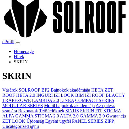
eProfil
Homepage
Hírek
SKRIN
SKRIN
Vásárok
SOLROOF
BP2
Bajnokok akadémiája
HETA
ZET
ROOF
HETA 2.0
INGURI
IZI LOOK
BIM
IZI ROOF
BLACHY
TRAPEZOWE
LAMBDA 2.0
LINEA
COMPACT SERIES
MODULAR SERIES
Mobil bajnokok akadémiája
Az építész
számára
Bevonatok
Tetőfedőknek
SINUS
SKRIN
FIT
STIGMA
ALFA
GAMMA
STIGMA 2.0
ALFA 2.0
GAMMA 2.0
Gwarancja
ZET LOOK
Újdonság
Egyéni ügyfél
PANEL SERIES
ZIPP
Uncategorized @hu