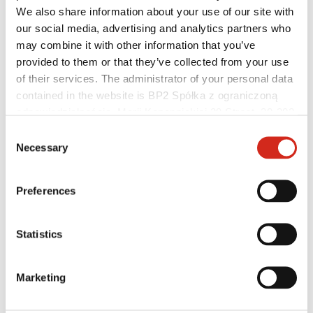
We also share information about your use of our site with
our social media, advertising and analytics partners who
may combine it with other information that you’ve
provided to them or that they’ve collected from your use
of their services. The administrator of your personal data
contained in the website is BP2 Spółka z ograniczoną
odpowiedzialnością, Marii Konopnickiej 29 Street, 30-302
Kraków. KRS 0000369912, NIP 6762431701, REGON
Consent
121387608.
Necessary
Selection
Hasznos linkek
Bevonatok, színválaszték és garanciák
Garancia nyilvántartásba vétele
Preferences
Megvalósítások és inspirációk
Letölthető fájlok
Hol lehet megvásárolni?
Keressen kivitelezőt
Statistics
BIM könyvtárak
Szakembereknek
Marketing