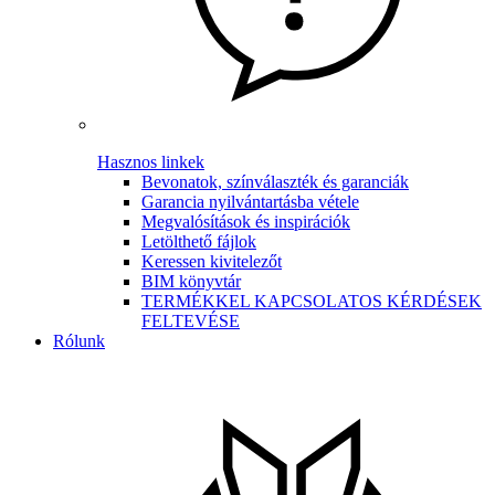
Hasznos linkek
Bevonatok, színválaszték és garanciák
Garancia nyilvántartásba vétele
Megvalósítások és inspirációk
Letölthető fájlok
Keressen kivitelezőt
BIM könyvtár
TERMÉKKEL KAPCSOLATOS KÉRDÉSEK
FELTEVÉSE
Rólunk