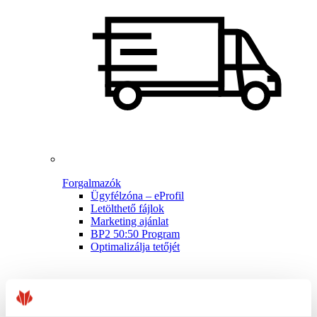
Forgalmazók
Ügyfélzóna – eProfil
Letölthető fájlok
Marketing ajánlat
BP2 50:50 Program
Optimalizálja tetőjét