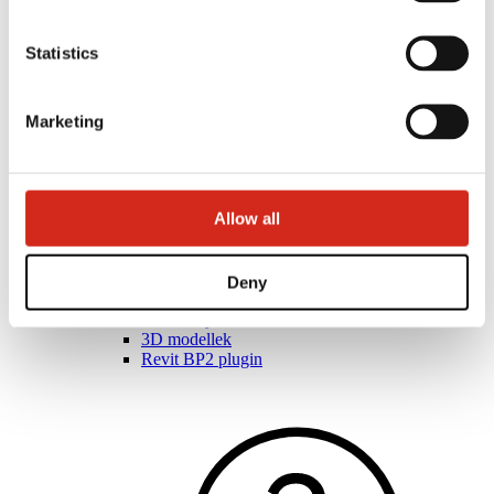
Statistics
Marketing
Allow all
Deny
Építészek
BIM könyvtárak
3D modellek
Revit BP2 plugin