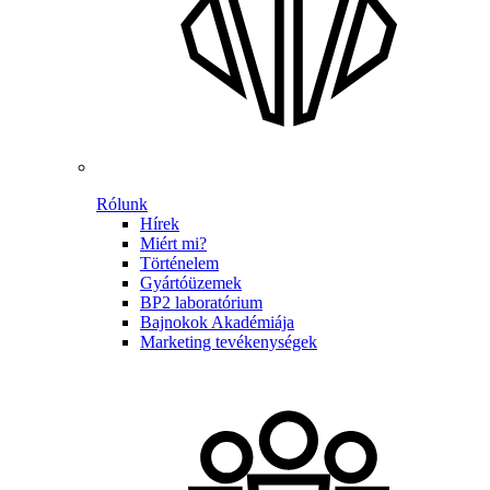
Rólunk
Hírek
Miért mi?
Történelem
Gyártóüzemek
BP2 laboratórium
Bajnokok Akadémiája
Marketing tevékenységek