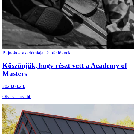
Bajnokok akadémiája
Tetőfedőknek
Köszönjük, hogy részt vett a Academy of
Masters
2023.03.28.
Olvasás tovább