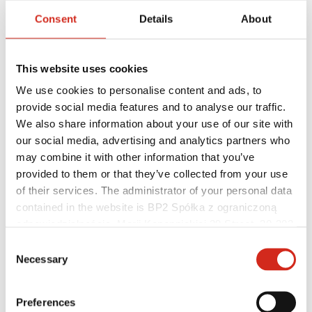
Consent
Details
About
This website uses cookies
We use cookies to personalise content and ads, to
provide social media features and to analyse our traffic.
We also share information about your use of our site with
our social media, advertising and analytics partners who
may combine it with other information that you’ve
Kivitelezők
provided to them or that they’ve collected from your use
Bajnokok Akadémiája
of their services. The administrator of your personal data
Gyakorlati képzés
Mobil Bajnokok Akadémiája
contained in the website is BP2 Spółka z ograniczoną
Szerelési útmutatók
odpowiedzialnością, Marii Konopnickiej 29 Street, 30-302
Műszaki támogatás
Kraków. KRS 0000369912, NIP 6762431701, REGON
MASTER ROOFER
Consent
Letölthető fájlok
121387608.
Necessary
Selection
Optimalizálja tetőjét
Preferences