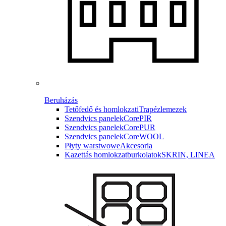
Beruházás
Tetőfedő és homlokzati
Trapézlemezek
Szendvics panelek
CorePIR
Szendvics panelek
CorePUR
Szendvics panelek
CoreWOOL
Płyty warstwowe
Akcesoria
Kazettás homlokzatburkolatok
SKRIN, LINEA