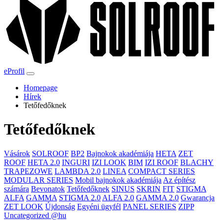
eProfil
Homepage
Hírek
Tetőfedőknek
Tetőfedőknek
Vásárok
SOLROOF
BP2
Bajnokok akadémiája
HETA
ZET
ROOF
HETA 2.0
INGURI
IZI LOOK
BIM
IZI ROOF
BLACHY
TRAPEZOWE
LAMBDA 2.0
LINEA
COMPACT SERIES
MODULAR SERIES
Mobil bajnokok akadémiája
Az építész
számára
Bevonatok
Tetőfedőknek
SINUS
SKRIN
FIT
STIGMA
ALFA
GAMMA
STIGMA 2.0
ALFA 2.0
GAMMA 2.0
Gwarancja
ZET LOOK
Újdonság
Egyéni ügyfél
PANEL SERIES
ZIPP
Uncategorized @hu