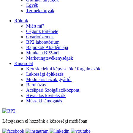
Egyéb
Termékkártyák
Rólunk
Miért mi?
Cégünk története
Gyártóüzemek
BP2 laboratórium
Bajnokok Akadémiája
Munka a BP2-nél
Marketingtevékenységek
Kapcsolat
Kereskedelmi képviselők / forgalmazók
Lakossági építkezés
Moduláris házak gyártói
Beruházás
Acélipari Szolgálatóközpont
Hivatalos kivitelezők
Műszaki támogatás
Látogasson el hozzánk a közösségi médiában