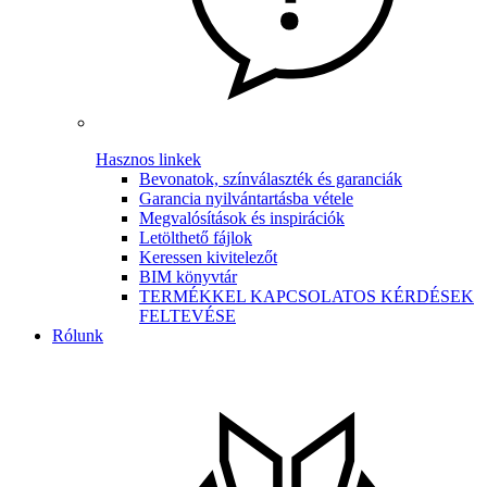
Hasznos linkek
Bevonatok, színválaszték és garanciák
Garancia nyilvántartásba vétele
Megvalósítások és inspirációk
Letölthető fájlok
Keressen kivitelezőt
BIM könyvtár
TERMÉKKEL KAPCSOLATOS KÉRDÉSEK
FELTEVÉSE
Rólunk