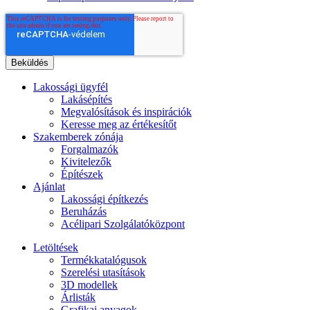
Lakossági ügyfél
Lakásépítés
Megvalósítások és inspirációk
Keresse meg az értékesítőt
Szakemberek zónája
Forgalmazók
Kivitelezők
Építészek
Ajánlat
Lakossági építkezés
Beruházás
Acélipari Szolgálatóközpont
Letöltések
Termékkatalógusok
Szerelési utasítások
3D modellek
Árlisták
Grafikai anyagok