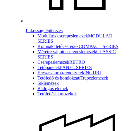
Lakossági építkezés
Moduláris cserepeslemezek
MODULAR
SERIES
Kompakt tetőcserepek
COMPACT SERIES
Méretre vágott cserepeslemezek
CLASSIC
SERIES
Cserepeslemezek
RETRO
Tetőpanelek
PANEL SERIES
Ereszcsatorna-rendszerek
INGURI
Tetőfedő és homlokzati
Trapézlemezek
Síklemezek
Bádogos elemek
Tetőfedési tartozékok