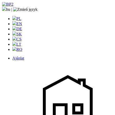
hu
|
PL
EN
DE
SK
CS
LT
RO
Ajánlat