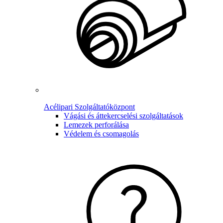
Acélipari Szolgáltatóközpont
Vágási és áttekercselési szolgáltatások
Lemezek perforálása
Védelem és csomagolás