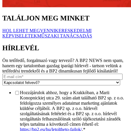
TALÁLJON MEG MINKET
HOL LEHET MEGVENNI
KERESKEDELMI
KÉPVISELETEK
MŰSZAKI TANÁCSADÁS
HÍRLEVÉL
Ön tetőfedő, forgalmazó vagy tervező? A BP2 NEWS nem spam,
hanem egy tartalomban gazdag iparági hírlevél - tartson velünk a
tetőfedési trendekről és a BP2 dinamikusan fejlődő kínálatáról!
Hozzájárulok ahhoz, hogy a Krakkóban, a Marii
Konopnickiej utca 29. szám alatt található BP2 sp. z o.o.
feldolgozza személyes adataimat marketing ajánlatok
küldése céljából. A BP2 sp. z o.o. hírlevél
szolgáltatásának feltételei és a BP2 sp. z o.o. hírlevél
szolgáltatás felhasználóinak szóló tájékoztatási záradék
teljes tartalma a következő címen érhető el:
https://bp2.eu/hu/letoltheto-fajlok/
.
*