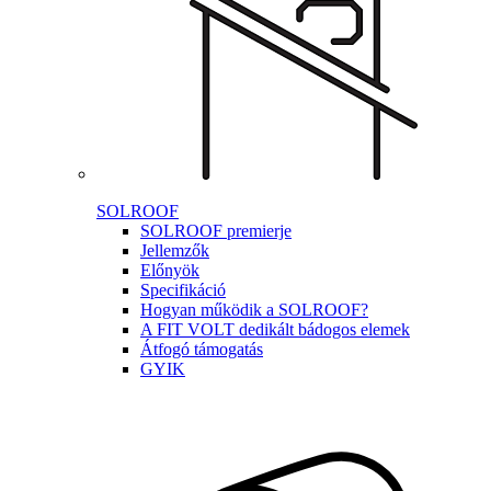
SOLROOF
SOLROOF premierje
Jellemzők
Előnyök
Specifikáció
Hogyan működik a SOLROOF?
A FIT VOLT dedikált bádogos elemek
Átfogó támogatás
GYIK