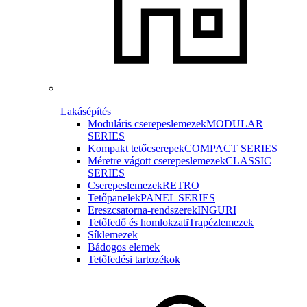
Lakásépítés
Moduláris cserepeslemezek
MODULAR
SERIES
Kompakt tetőcserepek
COMPACT SERIES
Méretre vágott cserepeslemezek
CLASSIC
SERIES
Cserepeslemezek
RETRO
Tetőpanelek
PANEL SERIES
Ereszcsatorna-rendszerek
INGURI
Tetőfedő és homlokzati
Trapézlemezek
Síklemezek
Bádogos elemek
Tetőfedési tartozékok