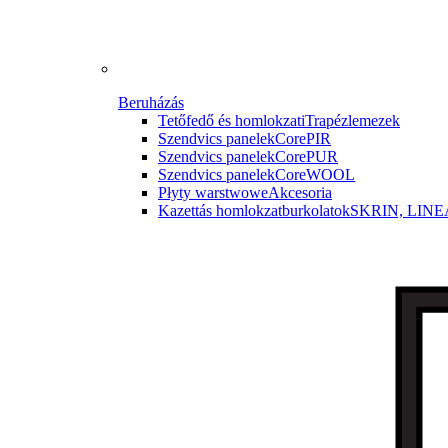
Beruházás
Tetőfedő és homlokzati
Trapézlemezek
Szendvics panelek
CorePIR
Szendvics panelek
CorePUR
Szendvics panelek
CoreWOOL
Płyty warstwowe
Akcesoria
Kazettás homlokzatburkolatok
SKRIN, LINE