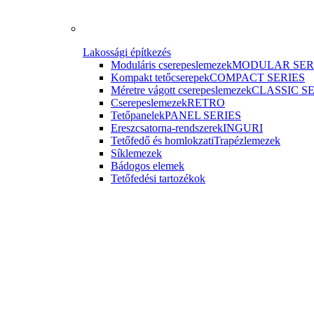
Lakossági építkezés
Moduláris cserepeslemezek
MODULAR SER
Kompakt tetőcserepek
COMPACT SERIES
Méretre vágott cserepeslemezek
CLASSIC S
Cserepeslemezek
RETRO
Tetőpanelek
PANEL SERIES
Ereszcsatorna-rendszerek
INGURI
Tetőfedő és homlokzati
Trapézlemezek
Síklemezek
Bádogos elemek
Tetőfedési tartozékok