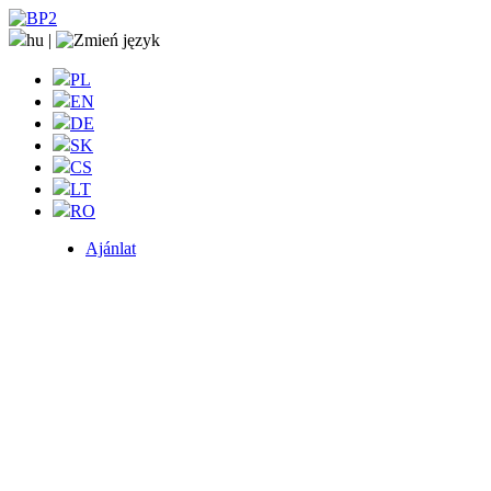
hu
|
PL
EN
DE
SK
CS
LT
RO
Ajánlat