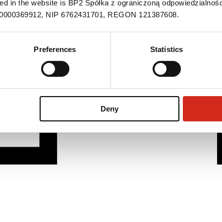
ned in the website is BP2 Spółka z ograniczoną odpowiedzialnośc
S 0000369912, NIP 6762431701, REGON 121387608.
Preferences
Statistics
Deny