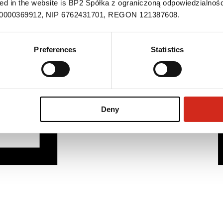
ned in the website is BP2 Spółka z ograniczoną odpowiedzialnośc
S 0000369912, NIP 6762431701, REGON 121387608.
Preferences
Statistics
Deny