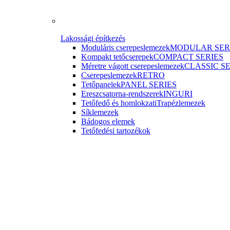
Lakossági építkezés
Moduláris cserepeslemezek
MODULAR SER
Kompakt tetőcserepek
COMPACT SERIES
Méretre vágott cserepeslemezek
CLASSIC S
Cserepeslemezek
RETRO
Tetőpanelek
PANEL SERIES
Ereszcsatorna-rendszerek
INGURI
Tetőfedő és homlokzati
Trapézlemezek
Síklemezek
Bádogos elemek
Tetőfedési tartozékok