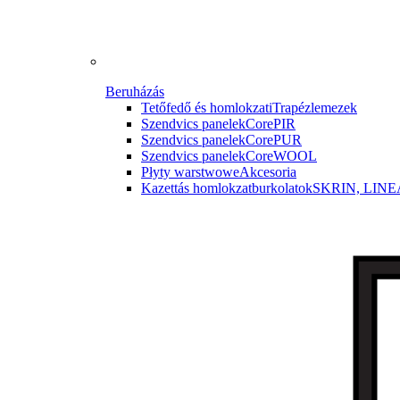
Beruházás
Tetőfedő és homlokzati
Trapézlemezek
Szendvics panelek
CorePIR
Szendvics panelek
CorePUR
Szendvics panelek
CoreWOOL
Płyty warstwowe
Akcesoria
Kazettás homlokzatburkolatok
SKRIN, LINE