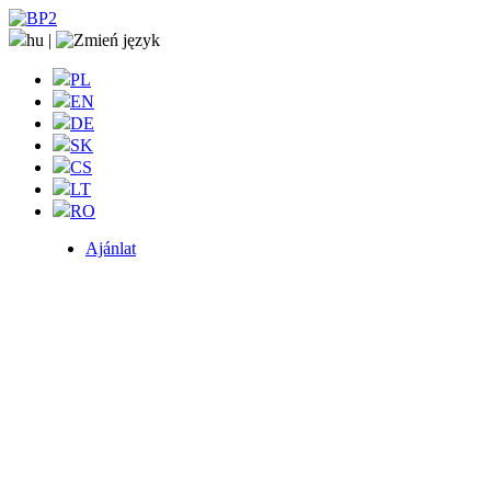
hu
|
PL
EN
DE
SK
CS
LT
RO
Ajánlat