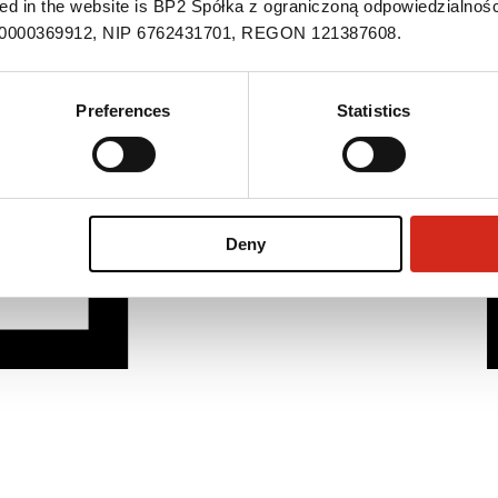
ned in the website is BP2 Spółka z ograniczoną odpowiedzialnośc
S 0000369912, NIP 6762431701, REGON 121387608.
Preferences
Statistics
Deny