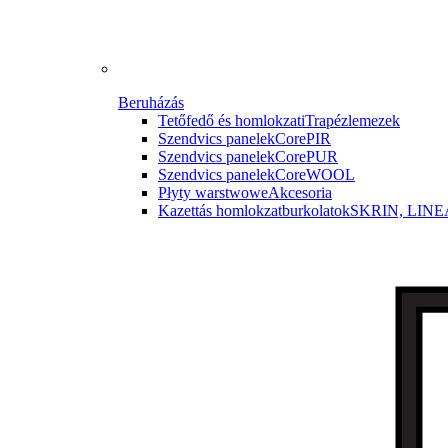
Beruházás
Tetőfedő és homlokzati
Trapézlemezek
Szendvics panelek
CorePIR
Szendvics panelek
CorePUR
Szendvics panelek
CoreWOOL
Płyty warstwowe
Akcesoria
Kazettás homlokzatburkolatok
SKRIN, LINE