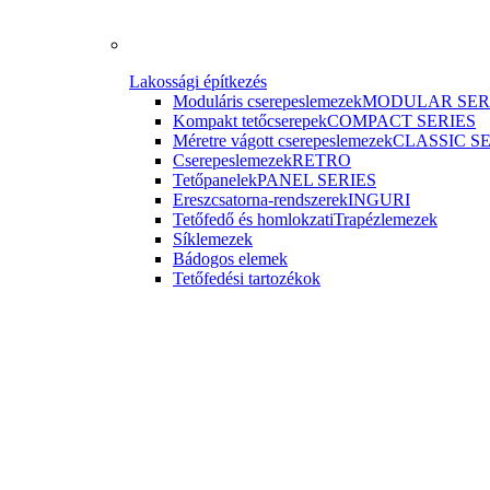
Lakossági építkezés
Moduláris cserepeslemezek
MODULAR SER
Kompakt tetőcserepek
COMPACT SERIES
Méretre vágott cserepeslemezek
CLASSIC S
Cserepeslemezek
RETRO
Tetőpanelek
PANEL SERIES
Ereszcsatorna-rendszerek
INGURI
Tetőfedő és homlokzati
Trapézlemezek
Síklemezek
Bádogos elemek
Tetőfedési tartozékok