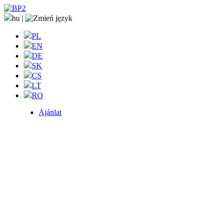
hu
|
PL
EN
DE
SK
CS
LT
RO
Ajánlat