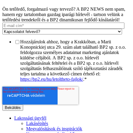
Ön tetőfedő, forgalmazó vagy tervező? A BP2 NEWS nem spam,
hanem egy tartalomban gazdag iparági hírlevél - tartson velünk a
tetőfedési trendekről és a BP2 dinamikusan fejlődő kínálatáról!
Hozzájárulok ahhoz, hogy a Krakkóban, a Marii
Konopnickiej utca 29. szám alatt található BP2 sp. z o.o.
feldolgozza személyes adataimat marketing ajánlatok
küldése céljából. A BP2 sp. z o.o. hírlevél
szolgáltatásának feltételei és a BP2 sp. z o.o. hírlevél
szolgáltatás felhasználóinak szóló tájékoztatási záradék
teljes tartalma a következő címen érhető el:
https://bp2.eu/hu/letoltheto-fajlok/
.
*
Lakossági ügyfél
Lakásépítés
Megvalósítások és inspirációk