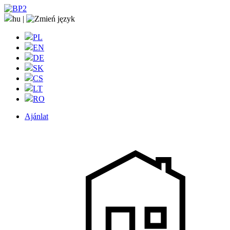
hu
|
PL
EN
DE
SK
CS
LT
RO
Ajánlat