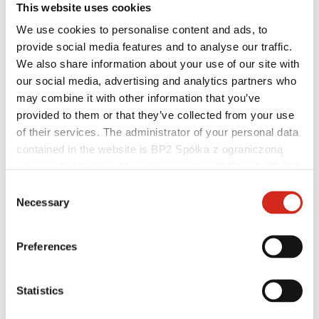
This website uses cookies
We use cookies to personalise content and ads, to
provide social media features and to analyse our traffic.
We also share information about your use of our site with
our social media, advertising and analytics partners who
may combine it with other information that you’ve
provided to them or that they’ve collected from your use
of their services. The administrator of your personal data
contained in the website is BP2 Spółka z ograniczoną
odpowiedzialnością, Marii Konopnickiej 29 Street, 30-302
Kivitelezők
Bajnokok Akadémiája
Kraków. KRS 0000369912, NIP 6762431701, REGON
Consent
Gyakorlati képzés
121387608.
Necessary
Selection
Mobil Bajnokok Akadémiája
Szerelési útmutatók
Műszaki támogatás
Preferences
MASTER ROOFER
Letölthető fájlok
Optimalizálja tetőjét
Statistics