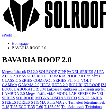
eProfil
Homepage
BAVARIA ROOF 2.0
BAVARIA ROOF 2.0
Megvalósítások
IZI 2.0
SOLROOF
ZIPP
PANEL SERIES
ALFA
ALFA 2.0
BAVARIA ROOF
BAVARIA ROOF 2.0
Beruházás
CLASSIC SERIES
COMPACT SERIES
FIT
FIT VOLT
GAMMA
GAMMA 2.0
HETA
HETA 2.0
INGURI
IZI ROOF
IZI
LOOK
LABORATÓRIUM
Lakossági építkezés
Lakossági ügyfél
LAMBDA 2.0
Megvalósítás videó
MODULAR SERIES
PANEL
SERIES
SOLROOF
MEGVALÓSÍTÁS FOTÓ
SINUS
SKRIN
STEELSTORIES
STIGMA
STIGMA 2.0
Termelési létesítmények
T-18
T-35 ECO
T-35
T-60
T-135-950
Trapézlemezek
Tvirtinimo