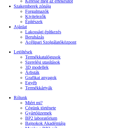
Keresse meg az értékesítőt
Szakemberek zónája
Forgalmazók
Kivitelezők
Építészek
Ajánlat
Lakossági építkezés
Beruházás
Acélipari Szolgálatóközpont
Letöltések
Termékkatalógusok
Szerelési utasítások
3D modellek
Árlisták
Grafikai anyagok
Egyéb
Termékkártyák
Rólunk
Miért mi?
Cégünk története
Gyártóüzemek
BP2 laboratórium
Bajnokok Akadémiája