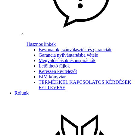
Hasznos linkek
Bevonatok, színválaszték és garanciák
Garancia nyilvántartásba vétele
Megvalósítások és inspirációk
Letölthető fájlok
Keressen kivitelezőt
BIM könyvtár
TERMÉKKEL KAPCSOLATOS KÉRDÉSEK
FELTEVÉSE
Rólunk