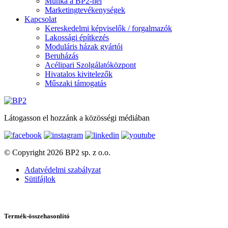
Munka a BP2-nél
Marketingtevékenységek
Kapcsolat
Kereskedelmi képviselők / forgalmazók
Lakossági építkezés
Moduláris házak gyártói
Beruházás
Acélipari Szolgálatóközpont
Hivatalos kivitelezők
Műszaki támogatás
Látogasson el hozzánk a közösségi médiában
© Copyright 2026 BP2 sp. z o.o.
Adatvédelmi szabályzat
Sütifájlok
Termék-összehasonlító