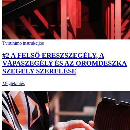
Tvirtinimo instrukcijos
#2 A FELSŐ ERESZSZEGÉLY, A
VÁPASZEGÉLY ÉS AZ OROMDESZKA
SZEGÉLY SZERELÉSE
Megtekintés