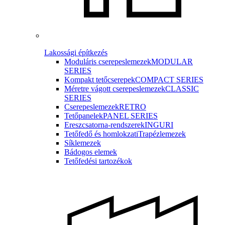
Lakossági építkezés
Moduláris cserepeslemezek
MODULAR
SERIES
Kompakt tetőcserepek
COMPACT SERIES
Méretre vágott cserepeslemezek
CLASSIC
SERIES
Cserepeslemezek
RETRO
Tetőpanelek
PANEL SERIES
Ereszcsatorna-rendszerek
INGURI
Tetőfedő és homlokzati
Trapézlemezek
Síklemezek
Bádogos elemek
Tetőfedési tartozékok