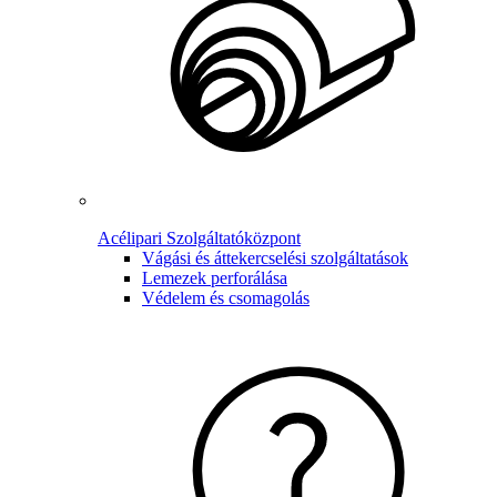
Acélipari Szolgáltatóközpont
Vágási és áttekercselési szolgáltatások
Lemezek perforálása
Védelem és csomagolás