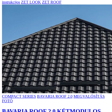
instrukcijos
ZET LOOK
ZET ROOF
COMPACT SERIES
BAVARIA ROOF 2.0
MEGVALÓSÍTÁS
FOTÓ
BAVARIA ROOF 2.0 KÉTMODULOS