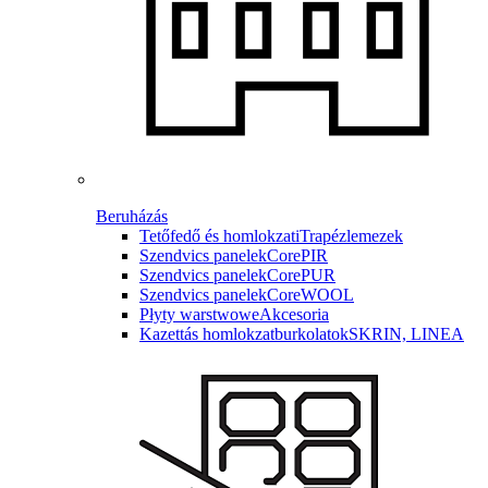
Beruházás
Tetőfedő és homlokzati
Trapézlemezek
Szendvics panelek
CorePIR
Szendvics panelek
CorePUR
Szendvics panelek
CoreWOOL
Płyty warstwowe
Akcesoria
Kazettás homlokzatburkolatok
SKRIN, LINEA