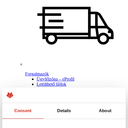
Forgalmazók
Ügyfélzóna – eProfil
Letölthető fájlok
Marketing ajánlat
BP2 50:50 Program
Optimalizálja tetőjét
Consent
Details
About