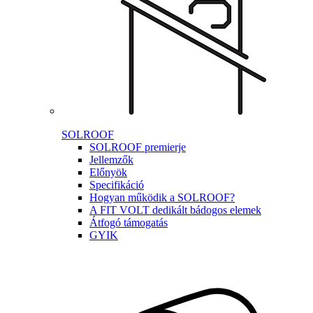
SOLROOF
SOLROOF premierje
Jellemzők
Előnyök
Specifikáció
Hogyan működik a SOLROOF?
A FIT VOLT dedikált bádogos elemek
Átfogó támogatás
GYIK