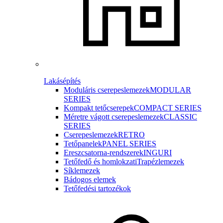
Lakásépítés
Moduláris cserepeslemezek
MODULAR
SERIES
Kompakt tetőcserepek
COMPACT SERIES
Méretre vágott cserepeslemezek
CLASSIC
SERIES
Cserepeslemezek
RETRO
Tetőpanelek
PANEL SERIES
Ereszcsatorna-rendszerek
INGURI
Tetőfedő és homlokzati
Trapézlemezek
Síklemezek
Bádogos elemek
Tetőfedési tartozékok