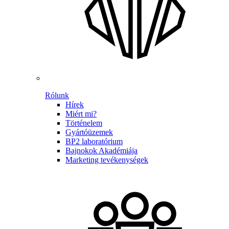
Rólunk
Hírek
Miért mi?
Történelem
Gyártóüzemek
BP2 laboratórium
Bajnokok Akadémiája
Marketing tevékenységek