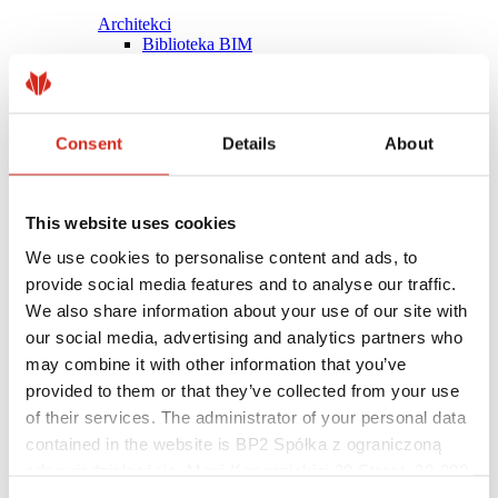
Architekci
Biblioteka BIM
Modele 3D
Plugin Revit BP2
Consent
Details
About
This website uses cookies
We use cookies to personalise content and ads, to
provide social media features and to analyse our traffic.
We also share information about your use of our site with
our social media, advertising and analytics partners who
may combine it with other information that you’ve
provided to them or that they’ve collected from your use
of their services. The administrator of your personal data
contained in the website is BP2 Spółka z ograniczoną
Pomocne linki
Powłoki, kolorystyka i gwarancje
odpowiedzialnością, Marii Konopnickiej 29 Street, 30-302
Rejestracja gwarancji
Kraków. KRS 0000369912, NIP 6762431701, REGON