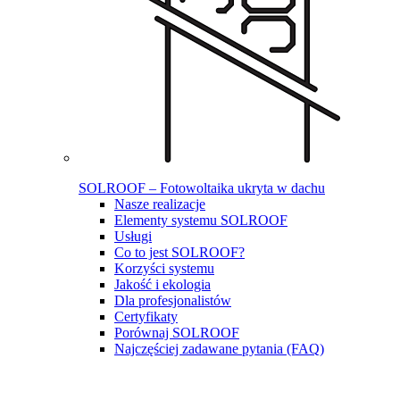
SOLROOF – Fotowoltaika ukryta w dachu
Nasze realizacje
Elementy systemu SOLROOF
Usługi
Co to jest SOLROOF?
Korzyści systemu
Jakość i ekologia
Dla profesjonalistów
Certyfikaty
Porównaj SOLROOF
Najczęściej zadawane pytania (FAQ)