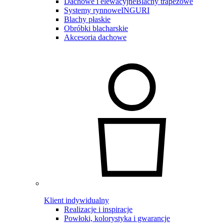
Dachowe i elewacyjne
Blachy trapezowe
Systemy rynnowe
INGURI
Blachy płaskie
Obróbki blacharskie
Akcesoria dachowe
Klient indywidualny
Realizacje i inspiracje
Powłoki, kolorystyka i gwarancje