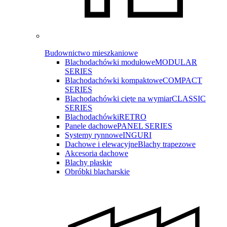
Budownictwo mieszkaniowe
Blachodachówki modułowe
MODULAR
SERIES
Blachodachówki kompaktowe
COMPACT
SERIES
Blachodachówki cięte na wymiar
CLASSIC
SERIES
Blachodachówki
RETRO
Panele dachowe
PANEL SERIES
Systemy rynnowe
INGURI
Dachowe i elewacyjne
Blachy trapezowe
Akcesoria dachowe
Blachy płaskie
Obróbki blacharskie