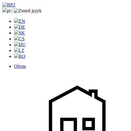
pl
|
EN
DE
SK
CS
HU
LT
RO
Oferta