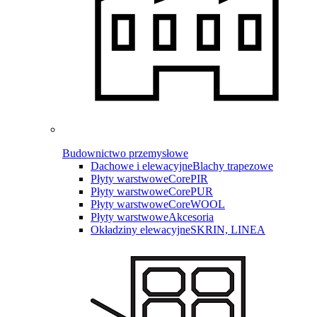
Budownictwo przemysłowe
Dachowe i elewacyjne
Blachy trapezowe
Płyty warstwowe
CorePIR
Płyty warstwowe
CorePUR
Płyty warstwowe
CoreWOOL
Płyty warstwowe
Akcesoria
Okładziny elewacyjne
SKRIN, LINEA