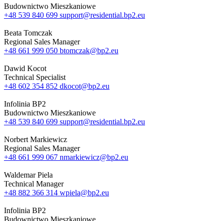
Budownictwo Mieszkaniowe
+48 539 840 699
support@residential.bp2.eu
Beata Tomczak
Regional Sales Manager
+48 661 999 050
btomczak@bp2.eu
Dawid Kocot
Technical Specialist
+48 602 354 852
dkocot@bp2.eu
Infolinia BP2
Budownictwo Mieszkaniowe
+48 539 840 699
support@residential.bp2.eu
Norbert Markiewicz
Regional Sales Manager
+48 661 999 067
nmarkiewicz@bp2.eu
Waldemar Piela
Technical Manager
+48 882 366 314
wpiela@bp2.eu
Infolinia BP2
Budownictwo Mieszkaniowe