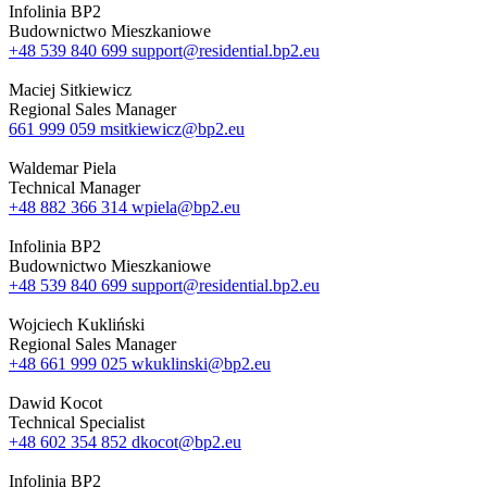
Infolinia BP2
Budownictwo Mieszkaniowe
+48 539 840 699
support@residential.bp2.eu
Maciej Sitkiewicz
Regional Sales Manager
661 999 059
msitkiewicz@bp2.eu
Waldemar Piela
Technical Manager
+48 882 366 314
wpiela@bp2.eu
Infolinia BP2
Budownictwo Mieszkaniowe
+48 539 840 699
support@residential.bp2.eu
Wojciech Kukliński
Regional Sales Manager
+48 661 999 025
wkuklinski@bp2.eu
Dawid Kocot
Technical Specialist
+48 602 354 852
dkocot@bp2.eu
Infolinia BP2