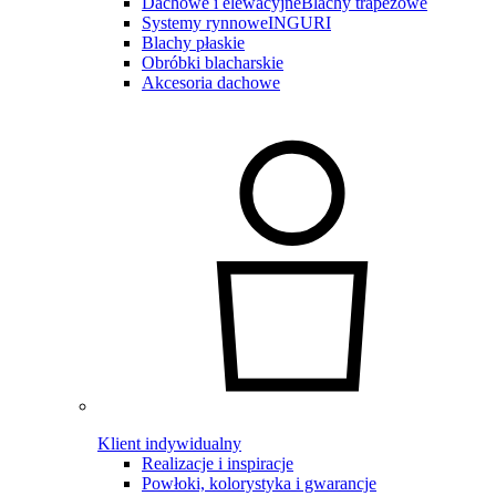
Dachowe i elewacyjne
Blachy trapezowe
Systemy rynnowe
INGURI
Blachy płaskie
Obróbki blacharskie
Akcesoria dachowe
Klient indywidualny
Realizacje i inspiracje
Powłoki, kolorystyka i gwarancje