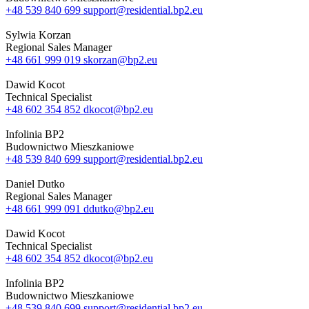
+48 539 840 699
support@residential.bp2.eu
Sylwia Korzan
Regional Sales Manager
+48 661 999 019
skorzan@bp2.eu
Dawid Kocot
Technical Specialist
+48 602 354 852
dkocot@bp2.eu
Infolinia BP2
Budownictwo Mieszkaniowe
+48 539 840 699
support@residential.bp2.eu
Daniel Dutko
Regional Sales Manager
+48 661 999 091
ddutko@bp2.eu
Dawid Kocot
Technical Specialist
+48 602 354 852
dkocot@bp2.eu
Infolinia BP2
Budownictwo Mieszkaniowe
+48 539 840 699
support@residential.bp2.eu