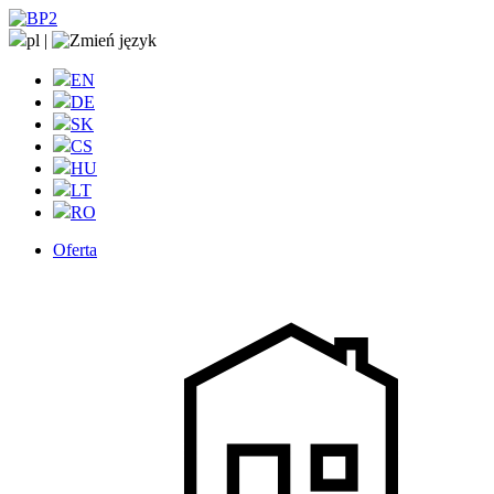
pl
|
EN
DE
SK
CS
HU
LT
RO
Oferta