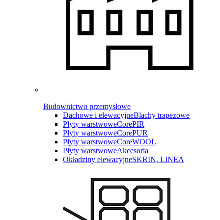
Budownictwo przemysłowe
Dachowe i elewacyjne
Blachy trapezowe
Płyty warstwowe
CorePIR
Płyty warstwowe
CorePUR
Płyty warstwowe
CoreWOOL
Płyty warstwowe
Akcesoria
Okładziny elewacyjne
SKRIN, LINEA