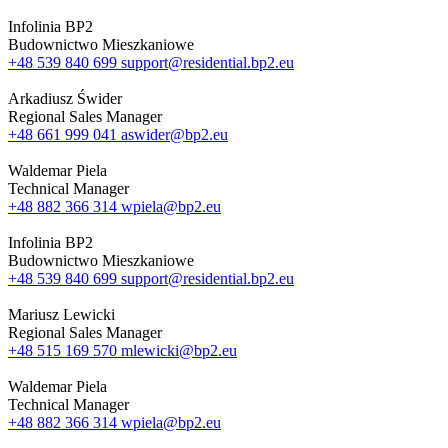
Infolinia BP2
Budownictwo Mieszkaniowe
+48 539 840 699
support@residential.bp2.eu
Arkadiusz Świder
Regional Sales Manager
+48 661 999 041
aswider@bp2.eu
Waldemar Piela
Technical Manager
+48 882 366 314
wpiela@bp2.eu
Infolinia BP2
Budownictwo Mieszkaniowe
+48 539 840 699
support@residential.bp2.eu
Mariusz Lewicki
Regional Sales Manager
+48 515 169 570
mlewicki@bp2.eu
Waldemar Piela
Technical Manager
+48 882 366 314
wpiela@bp2.eu