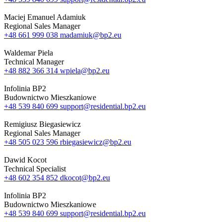
Maciej Emanuel Adamiuk
Regional Sales Manager
+48 661 999 038
madamiuk@bp2.eu
Waldemar Piela
Technical Manager
+48 882 366 314
wpiela@bp2.eu
Infolinia BP2
Budownictwo Mieszkaniowe
+48 539 840 699
support@residential.bp2.eu
Remigiusz Biegasiewicz
Regional Sales Manager
+48 505 023 596
rbiegasiewicz@bp2.eu
Dawid Kocot
Technical Specialist
+48 602 354 852
dkocot@bp2.eu
Infolinia BP2
Budownictwo Mieszkaniowe
+48 539 840 699
support@residential.bp2.eu