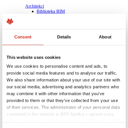
Architekci
Biblioteka BIM
Modele 3D
Plugin Revit BP2
Consent
Details
About
This website uses cookies
We use cookies to personalise content and ads, to
provide social media features and to analyse our traffic.
We also share information about your use of our site with
our social media, advertising and analytics partners who
may combine it with other information that you’ve
provided to them or that they’ve collected from your use
of their services. The administrator of your personal data
contained in the website is BP2 Spółka z ograniczoną
Pomocne linki
Powłoki, kolorystyka i gwarancje
odpowiedzialnością, Marii Konopnickiej 29 Street, 30-302
Rejestracja gwarancji
Kraków. KRS 0000369912, NIP 6762431701, REGON