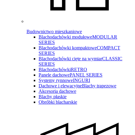
Budownictwo mieszkaniowe
Blachodachówki modułowe
MODULAR
SERIES
Blachodachówki kompaktowe
COMPACT
SERIES
Blachodachówki cięte na wymiar
CLASSIC
SERIES
Blachodachówki
RETRO
Panele dachowe
PANEL SERIES
Systemy rynnowe
INGURI
Dachowe i elewacyjne
Blachy trapezowe
Akcesoria dachowe
Blachy płaskie
Obróbki blacharskie