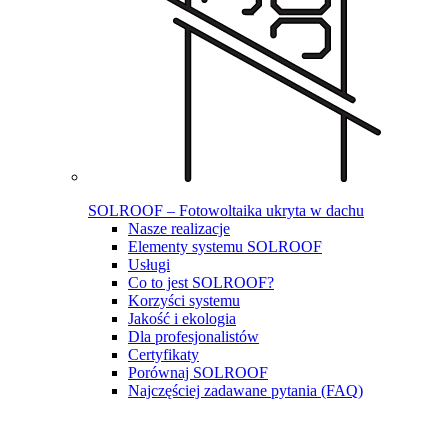
SOLROOF – Fotowoltaika ukryta w dachu
Nasze realizacje
Elementy systemu SOLROOF
Usługi
Co to jest SOLROOF?
Korzyści systemu
Jakość i ekologia
Dla profesjonalistów
Certyfikaty
Porównaj SOLROOF
Najczęściej zadawane pytania (FAQ)