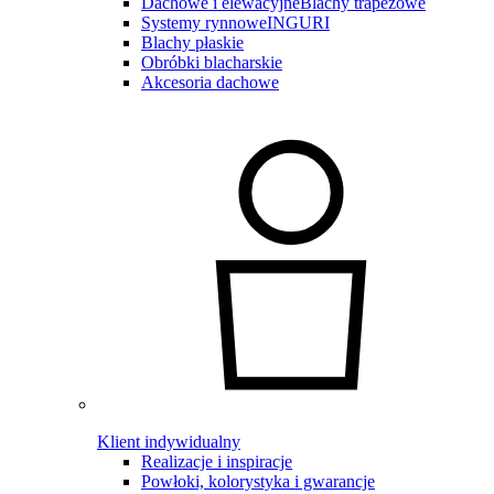
Dachowe i elewacyjne
Blachy trapezowe
Systemy rynnowe
INGURI
Blachy płaskie
Obróbki blacharskie
Akcesoria dachowe
Klient indywidualny
Realizacje i inspiracje
Powłoki, kolorystyka i gwarancje