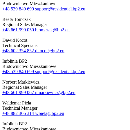
Budownictwo Mieszkaniowe
+48 539 840 699
support@residential.bp2.eu
Beata Tomczak
Regional Sales Manager
+48 661 999 050
btomczak@bp2.eu
Dawid Kocot
Technical Specialist
+48 602 354 852
dkocot@bp2.eu
Infolinia BP2
Budownictwo Mieszkaniowe
+48 539 840 699
support@residential.bp2.eu
Norbert Markiewicz
Regional Sales Manager
+48 661 999 067
nmarkiewicz@bp2.eu
Waldemar Piela
Technical Manager
+48 882 366 314
wpiela@bp2.eu
Infolinia BP2
Budownictwo Mieszkaniowe