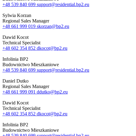
+48 539 840 699
support@residential.bp2.eu
Sylwia Korzan
Regional Sales Manager
+48 661 999 019
skorzan@bp2.eu
Dawid Kocot
Technical Specialist
+48 602 354 852
dkocot@bp2.eu
Infolinia BP2
Budownictwo Mieszkaniowe
+48 539 840 699
support@residential.bp2.eu
Daniel Dutko
Regional Sales Manager
+48 661 999 091
ddutko@bp2.eu
Dawid Kocot
Technical Specialist
+48 602 354 852
dkocot@bp2.eu
Infolinia BP2
Budownictwo Mieszkaniowe
+48 539 840 699
support@residential.bp2.eu