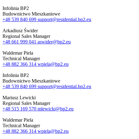
Infolinia BP2
Budownictwo Mieszkaniowe
+48 539 840 699
support@residential.bp2.eu
Arkadiusz Świder
Regional Sales Manager
+48 661 999 041
aswider@bp2.eu
Waldemar Piela
Technical Manager
+48 882 366 314
wpiela@bp2.eu
Infolinia BP2
Budownictwo Mieszkaniowe
+48 539 840 699
support@residential.bp2.eu
Mariusz Lewicki
Regional Sales Manager
+48 515 169 570
mlewicki@bp2.eu
Waldemar Piela
Technical Manager
+48 882 366 314
wpiela@bp2.eu