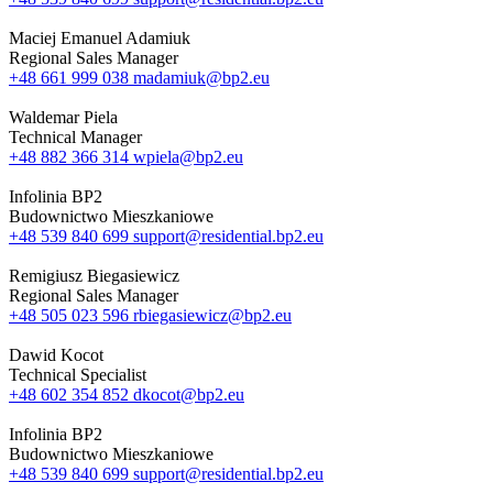
Maciej Emanuel Adamiuk
Regional Sales Manager
+48 661 999 038
madamiuk@bp2.eu
Waldemar Piela
Technical Manager
+48 882 366 314
wpiela@bp2.eu
Infolinia BP2
Budownictwo Mieszkaniowe
+48 539 840 699
support@residential.bp2.eu
Remigiusz Biegasiewicz
Regional Sales Manager
+48 505 023 596
rbiegasiewicz@bp2.eu
Dawid Kocot
Technical Specialist
+48 602 354 852
dkocot@bp2.eu
Infolinia BP2
Budownictwo Mieszkaniowe
+48 539 840 699
support@residential.bp2.eu