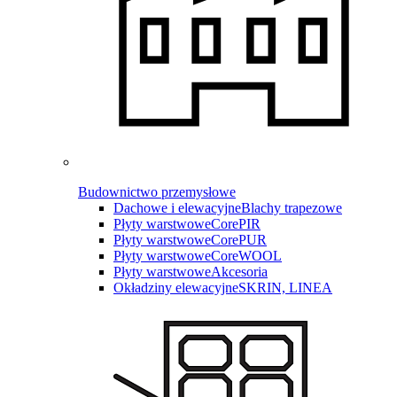
Budownictwo przemysłowe
Dachowe i elewacyjne
Blachy trapezowe
Płyty warstwowe
CorePIR
Płyty warstwowe
CorePUR
Płyty warstwowe
CoreWOOL
Płyty warstwowe
Akcesoria
Okładziny elewacyjne
SKRIN, LINEA