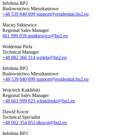
Infolinia BP2
Budownictwo Mieszkaniowe
+48 539 840 699
support@residential.bp2.eu
Maciej Sitkiewicz
Regional Sales Manager
661 999 059
msitkiewicz@bp2.eu
Waldemar Piela
Technical Manager
+48 882 366 314
wpiela@bp2.eu
Infolinia BP2
Budownictwo Mieszkaniowe
+48 539 840 699
support@residential.bp2.eu
Wojciech Kukliński
Regional Sales Manager
+48 661 999 025
wkuklinski@bp2.eu
Dawid Kocot
Technical Specialist
+48 602 354 852
dkocot@bp2.eu
Infolinia BP2