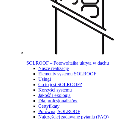
SOLROOF – Fotowoltaika ukryta w dachu
Nasze realizacje
Elementy systemu SOLROOF
Usługi
Co to jest SOLROOF?
Korzyści systemu
Jakość i ekologia
Dla profesjonalistów
Certyfikaty
Porównaj SOLROOF
Najczęściej zadawane pytania (FAQ)