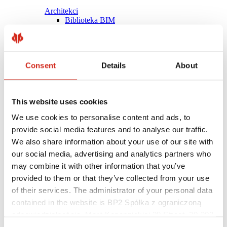
Architekci
Biblioteka BIM
Modele 3D
Plugin Revit BP2
Consent
Details
About
This website uses cookies
We use cookies to personalise content and ads, to
provide social media features and to analyse our traffic.
We also share information about your use of our site with
our social media, advertising and analytics partners who
may combine it with other information that you’ve
provided to them or that they’ve collected from your use
of their services. The administrator of your personal data
contained in the website is BP2 Spółka z ograniczoną
Pomocne linki
Powłoki, kolorystyka i gwarancje
odpowiedzialnością, Marii Konopnickiej 29 Street, 30-302
Rejestracja gwarancji
Kraków. KRS 0000369912, NIP 6762431701, REGON