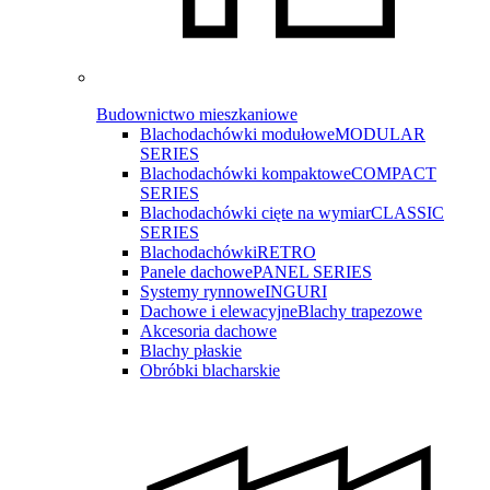
Budownictwo mieszkaniowe
Blachodachówki modułowe
MODULAR
SERIES
Blachodachówki kompaktowe
COMPACT
SERIES
Blachodachówki cięte na wymiar
CLASSIC
SERIES
Blachodachówki
RETRO
Panele dachowe
PANEL SERIES
Systemy rynnowe
INGURI
Dachowe i elewacyjne
Blachy trapezowe
Akcesoria dachowe
Blachy płaskie
Obróbki blacharskie