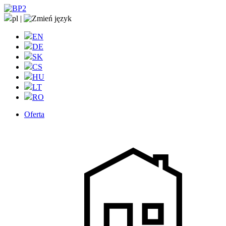
pl
|
EN
DE
SK
CS
HU
LT
RO
Oferta