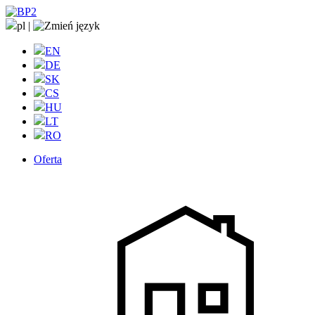
pl
|
EN
DE
SK
CS
HU
LT
RO
Oferta