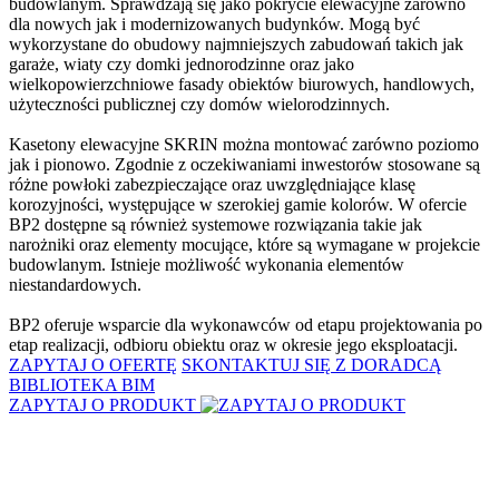
budowlanym. Sprawdzają się jako pokrycie elewacyjne zarówno
dla nowych jak i modernizowanych budynków. Mogą być
wykorzystane do obudowy najmniejszych zabudowań takich jak
garaże, wiaty czy domki jednorodzinne oraz jako
wielkopowierzchniowe fasady obiektów biurowych, handlowych,
użyteczności publicznej czy domów wielorodzinnych.
Kasetony elewacyjne SKRIN można montować zarówno poziomo
jak i pionowo. Zgodnie z oczekiwaniami inwestorów stosowane są
różne powłoki zabezpieczające oraz uwzględniające klasę
korozyjności, występujące w szerokiej gamie kolorów. W ofercie
BP2 dostępne są również systemowe rozwiązania takie jak
narożniki oraz elementy mocujące, które są wymagane w projekcie
budowlanym. Istnieje możliwość wykonania elementów
niestandardowych.
BP2 oferuje wsparcie dla wykonawców od etapu projektowania po
etap realizacji, odbioru obiektu oraz w okresie jego eksploatacji.
ZAPYTAJ O OFERTĘ
SKONTAKTUJ SIĘ Z DORADCĄ
BIBLIOTEKA BIM
ZAPYTAJ O PRODUKT