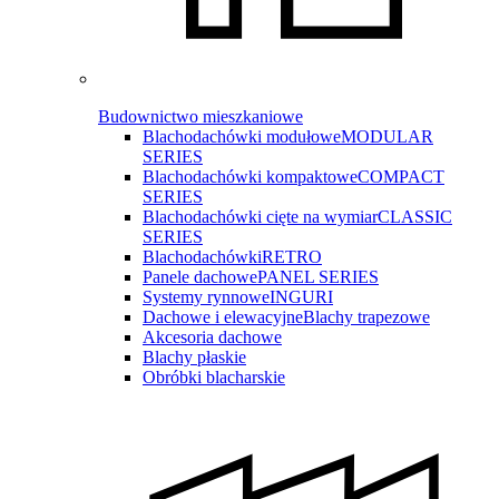
Budownictwo mieszkaniowe
Blachodachówki modułowe
MODULAR
SERIES
Blachodachówki kompaktowe
COMPACT
SERIES
Blachodachówki cięte na wymiar
CLASSIC
SERIES
Blachodachówki
RETRO
Panele dachowe
PANEL SERIES
Systemy rynnowe
INGURI
Dachowe i elewacyjne
Blachy trapezowe
Akcesoria dachowe
Blachy płaskie
Obróbki blacharskie