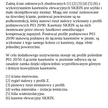
Zaletą ścian osłonowych zbudowanych [1] [2] [3] [4] [5] [6] z
wykorzystaniem kasetonów elewacyjnych SKRIN jest szybki i
mało skomplikowany montaż. Mogą one zostać zastosowane
na dowolnej ścianie, ponieważ powieszone są na
podkonstrukcji, którą stanowi ruszt stalowy wykonany z profili
podstawowych P03 20/90. Kasetony SKRIN są na nich
montowane przez otwory fasolkowe umożliwiające
kompensację naprężeń. Ponieważ profile podstawowe P03
20/90 stanowią podstawę do łączenia kasetonów w pionie, są
wykonane z tego samego koloru co kasetony, dając efekt
jednolitej powierzchni.
W celu dodatkowego usztywnienia stosuje się profile pośrednie
P01 20/50. Łączenie kasetonów w poziomie odbywa się na
zasadzie zamka dzięki odpowiednio wyprofilowanym górnym
i dolnym krawędziom kasetonów.
[1] ściana murowana.
[2] rygiel stalowy z profili Z.
[3] pionowy ruszt montażowy z profili.
[4] wełna mineralna – izolacja termiczna.
[5] folia wiatroizolacyjna.
[6] kaseton elewacyjny SKRIN.