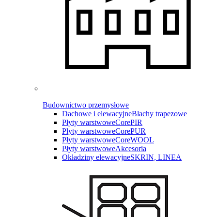
Budownictwo przemysłowe
Dachowe i elewacyjne
Blachy trapezowe
Płyty warstwowe
CorePIR
Płyty warstwowe
CorePUR
Płyty warstwowe
CoreWOOL
Płyty warstwowe
Akcesoria
Okładziny elewacyjne
SKRIN, LINEA