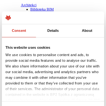
Architekci
Biblioteka BIM
Modele 3D
Plugin Revit BP2
Consent
Details
About
This website uses cookies
We use cookies to personalise content and ads, to
provide social media features and to analyse our traffic.
We also share information about your use of our site with
our social media, advertising and analytics partners who
may combine it with other information that you’ve
provided to them or that they’ve collected from your use
of their services. The administrator of your personal data
contained in the website is BP2 Spółka z ograniczoną
Pomocne linki
Powłoki, kolorystyka i gwarancje
odpowiedzialnością, Marii Konopnickiej 29 Street, 30-302
Rejestracja gwarancji
Kraków. KRS 0000369912, NIP 6762431701, REGON