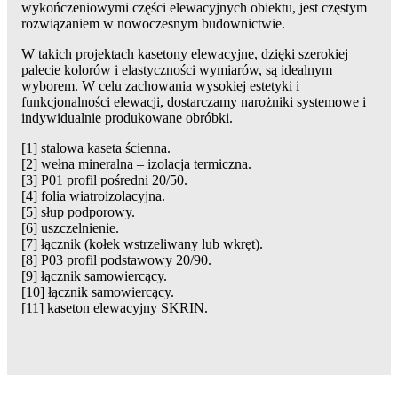
wykończeniowymi części elewacyjnych obiektu, jest częstym
rozwiązaniem w nowoczesnym budownictwie.
W takich projektach kasetony elewacyjne, dzięki szerokiej
palecie kolorów i elastyczności wymiarów, są idealnym
wyborem. W celu zachowania wysokiej estetyki i
funkcjonalności elewacji, dostarczamy narożniki systemowe i
indywidualnie produkowane obróbki.
[1] stalowa kaseta ścienna.
[2] wełna mineralna – izolacja termiczna.
[3] P01 profil pośredni 20/50.
[4] folia wiatroizolacyjna.
[5] słup podporowy.
[6] uszczelnienie.
[7] łącznik (kołek wstrzeliwany lub wkręt).
[8] P03 profil podstawowy 20/90.
[9] łącznik samowiercący.
[10] łącznik samowiercący.
[11] kaseton elewacyjny SKRIN.