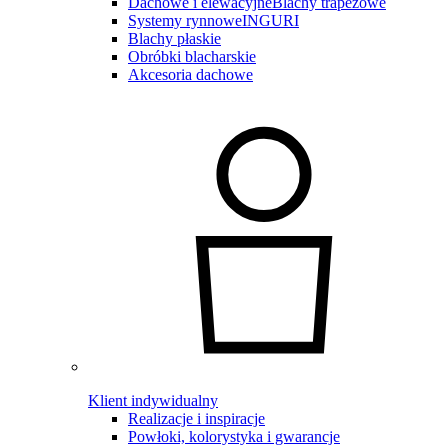
Dachowe i elewacyjne
Blachy trapezowe
Systemy rynnowe
INGURI
Blachy płaskie
Obróbki blacharskie
Akcesoria dachowe
Klient indywidualny
Realizacje i inspiracje
Powłoki, kolorystyka i gwarancje