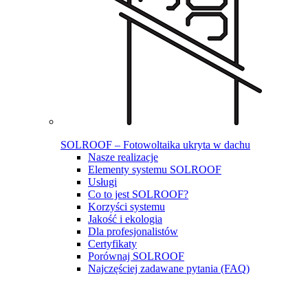
SOLROOF – Fotowoltaika ukryta w dachu
Nasze realizacje
Elementy systemu SOLROOF
Usługi
Co to jest SOLROOF?
Korzyści systemu
Jakość i ekologia
Dla profesjonalistów
Certyfikaty
Porównaj SOLROOF
Najczęściej zadawane pytania (FAQ)