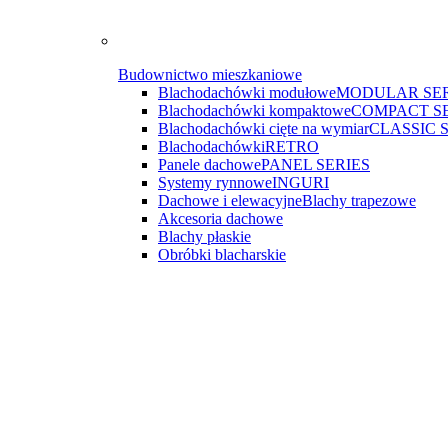
Budownictwo mieszkaniowe
Blachodachówki modułowe
MODULAR SER
Blachodachówki kompaktowe
COMPACT S
Blachodachówki cięte na wymiar
CLASSIC 
Blachodachówki
RETRO
Panele dachowe
PANEL SERIES
Systemy rynnowe
INGURI
Dachowe i elewacyjne
Blachy trapezowe
Akcesoria dachowe
Blachy płaskie
Obróbki blacharskie