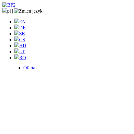
pl
|
EN
DE
SK
CS
HU
LT
RO
Oferta