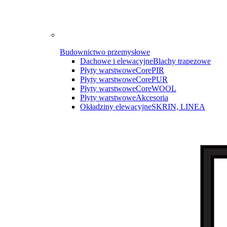
Budownictwo przemysłowe
Dachowe i elewacyjne
Blachy trapezowe
Płyty warstwowe
CorePIR
Płyty warstwowe
CorePUR
Płyty warstwowe
CoreWOOL
Płyty warstwowe
Akcesoria
Okładziny elewacyjne
SKRIN, LINEA