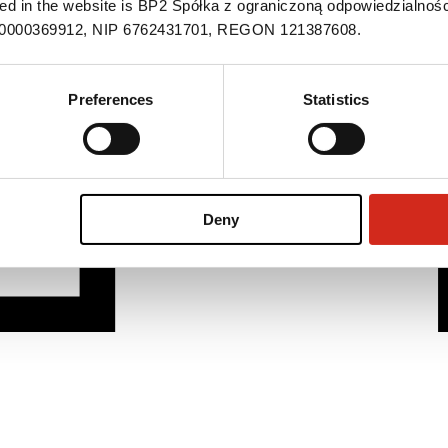
ned in the website is BP2 Spółka z ograniczoną odpowiedzialnośc
S 0000369912, NIP 6762431701, REGON 121387608.
Preferences
Statistics
Deny