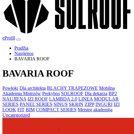
eProfil
Pradžia
Naujienos
BAVARIA ROOF
BAVARIA ROOF
Powłoki
Dla architekta
BLACHY TRAPEZOWE
Mobilna
Akademia Mistrzów
Prekybos
SOLROOF
Dla dekarza
BP2
NAUJIENA
IZI ROOF
LAMBDA 2.0
LINEA
MODULAR
SERIES
PANEL SERIES
SINUS
SKRIN
ZIPP
INGURI
IZI
LOOK
FIT
BIM
COMPACT SERIES
Meistrų akademija
Uncategorized