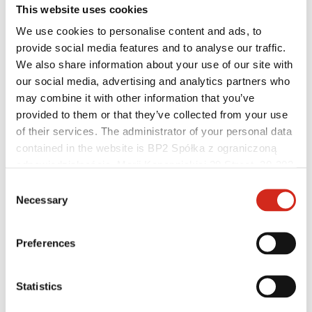
This website uses cookies
We use cookies to personalise content and ads, to
provide social media features and to analyse our traffic.
We also share information about your use of our site with
our social media, advertising and analytics partners who
may combine it with other information that you’ve
provided to them or that they’ve collected from your use
of their services. The administrator of your personal data
contained in the website is BP2 Spółka z ograniczoną
odpowiedzialnością, Marii Konopnickiej 29 Street, 30-302
Individualusis klientas
Kraków. KRS 0000369912, NIP 6762431701, REGON
Consent
Įgyvendinti projektai ir inspiracijos
121387608.
Necessary
Selection
Dangos, spalvos ir garantijos
Garantijos registravimas
Rasti pardavėją / rangovą
Preferences
Statistics