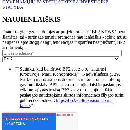
GYVENAMŲJŲ PASTATŲ STATYBA
INVESTICINĖ
STATYBA
NAUJIENLAIŠKIS
Esate stogdengys, platintojas ar projektuotojas? "BP2 NEWS" nėra
šlamštas, tai - turtingas turiniu pramonės naujienlaiškis - sekite mūsų
naujienas apie stogų dangų tendencijas ir sparčiai besiplečiantį BP2
asortimentą!
Sutinku, kad bendrovė BP2 sp. z o.o., įsikūrusi
Krokuvoje, Marii Konopnickiej
Nadwiślańska g. 29,
tvarkytų mano asmens duomenis rinkodaros pasiūlymų
gavimo tikslais. BP2 sp. z o.o. naujienlaiškio paslaugos
teikimo sąlygas ir visą BP2 sp. z o.o. naujienlaiškio
paslaugos naudotojams skirtos informacinės išlygos turinį
galima rasti adresu:
https://bp2.eu/lt/parsisiunciami-
failai/
.
*