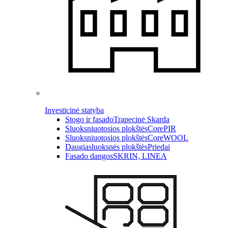
Investicinė statyba
Stogo ir fasado
Trapecinė Skarda
Sluoksniuotosios plokštės
CorePIR
Sluoksniuotosios plokštės
CoreWOOL
Daugiasluoksnės plokštės
Priedai
Fasado dangos
SKRIN, LINEA