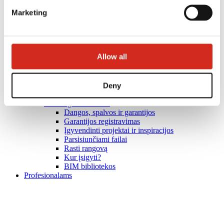
Marketing
Allow all
Deny
Naudingos nuorodos
Dangos, spalvos ir garantijos
Garantijos registravimas
Įgyvendinti projektai ir inspiracijos
Parsisiunčiami failai
Rasti rangovą
Kur įsigyti?
BIM bibliotekos
Profesionalams