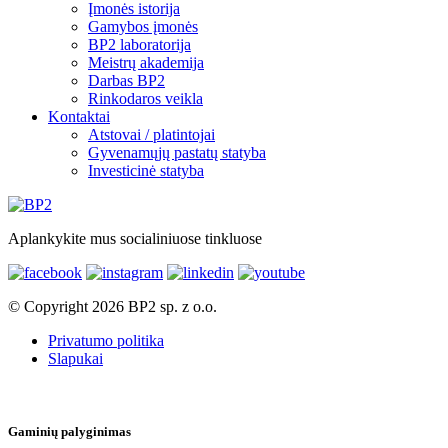
Įmonės istorija
Gamybos įmonės
BP2 laboratorija
Meistrų akademija
Darbas BP2
Rinkodaros veikla
Kontaktai
Atstovai / platintojai
Gyvenamųjų pastatų statyba
Investicinė statyba
Aplankykite mus socialiniuose tinkluose
© Copyright 2026 BP2 sp. z o.o.
Privatumo politika
Slapukai
Gaminių palyginimas