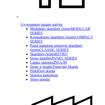
Gyvenamųjų pastatų statyba
Modulinės skardinės čerpės
MODULAR
SERIES
Kompaktinės skardinės čerpės
COMPACT
SERIES
Pagal matmenis pjaustyto skardinės
čerpės
CLASSIC SERIES
Skardinės čerpės
RETRO
Stogo plokštės
PANEL SERIES
Latakų sistemos
INGURI
Stogo ir fasado
Trapecinė Skarda
Plokščioji skarda
Skardos lankstiniai
Stogo priedai