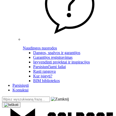
Naudingos nuorodos
Dangos, spalvos ir garantijos
Garantijos registravimas
Įgyvendinti projektai ir inspiracijos
Parsisiunčiami failai
Rasti rangovą
Kur įsigyti?
BIM bibliotekos
Parsisiųsti
Kontaktai