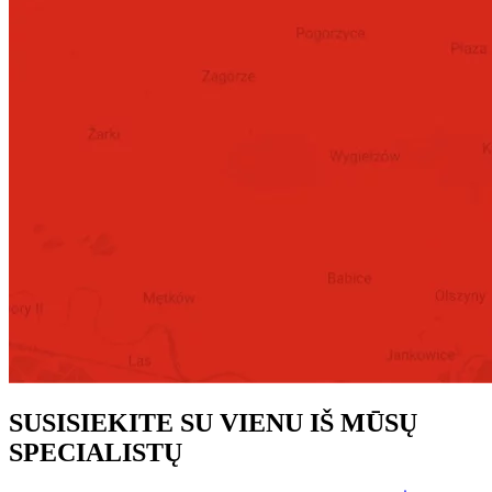
SUSISIEKITE SU VIENU IŠ MŪSŲ
SPECIALISTŲ