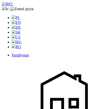
lt
|
PL
EN
DE
SK
CS
HU
RO
Pasiūlymas