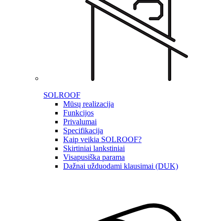
SOLROOF
Mūsų realizacija
Funkcijos
Privalumai
Specifikacija
Kaip veikia SOLROOF?
Skirtiniai lankstiniai
Visapusiška parama
Dažnai užduodami klausimai (DUK)