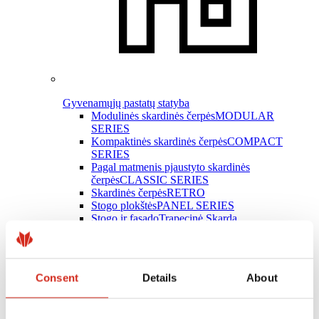
Gyvenamųjų pastatų statyba
Modulinės skardinės čerpės
MODULAR
SERIES
Kompaktinės skardinės čerpės
COMPACT
SERIES
Pagal matmenis pjaustyto skardinės
čerpės
CLASSIC SERIES
Skardinės čerpės
RETRO
Stogo plokštės
PANEL SERIES
Stogo ir fasado
Trapecinė Skarda
Latakų sistemos
INGURI
Plokščioji skarda
Skardos lankstiniai
Stogo priedai
Consent
Details
About