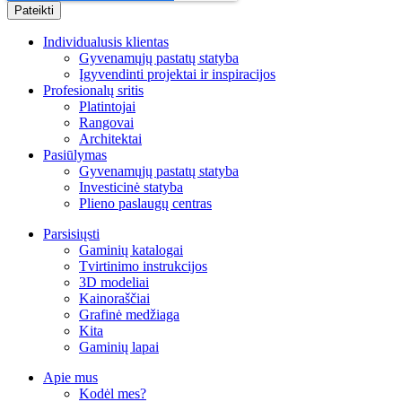
Individualusis klientas
Gyvenamųjų pastatų statyba
Įgyvendinti projektai ir inspiracijos
Profesionalų sritis
Platintojai
Rangovai
Architektai
Pasiūlymas
Gyvenamųjų pastatų statyba
Investicinė statyba
Plieno paslaugų centras
Parsisiųsti
Gaminių katalogai
Tvirtinimo instrukcijos
3D modeliai
Kainoraščiai
Grafinė medžiaga
Kita
Gaminių lapai
Apie mus
Kodėl mes?