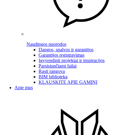
Naudingos nuorodos
Dangos, spalvos ir garantijos
Garantijos registravimas
Įgyvendinti projektai ir inspiracijos
Parsisiunčiami failai
Rasti rangovą
BIM biblioteka
KLAUSKITE APIE GAMINĮ
Apie mus