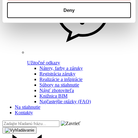
Deny
Užitočné odkazy
Nátery, farby a záruky
Registrácia záruky
Realizácie a inšpirácie
Súbory na stiahnutie
Nájsť zhotoviteľa
Knižnica BIM
Najčastejšie otázky (FAQ)
Na stiahnutie
Kontakty