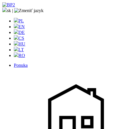
sk
|
PL
EN
DE
CS
HU
LT
RO
Ponuka