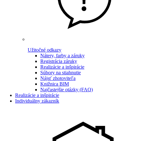
Užitočné odkazy
Nátery, farby a záruky
Registrácia záruky
Realizácie a inšpirácie
Súbory na stiahnutie
Nájsť zhotoviteľa
Knižnica BIM
Najčastejšie otázky (FAQ)
Realizácie a inšpirácie
Individuálny zákazník