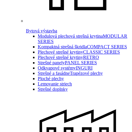
Bytová výstavba
Modulová plechová strešná krytina
MODULAR
SERIES
Kompaktná strešná škridla
COMPACT SERIES
Plechové strešné krytiny
CLASSIC SERIES
Plechové strešné krytiny
RETRO
Strešné panely
PANEL SERIES
Odkvapové systémy
INGURI
Strešné a fasádne
Trapézové plechy
Ploché plechy
Lemovanie striech
Strešné doplnky