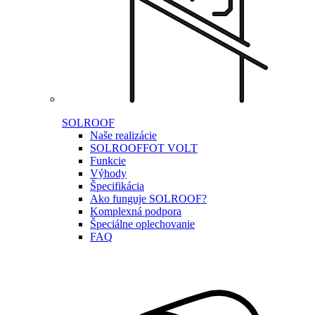
SOLROOF
Naše realizácie
SOLROOF
FOT VOLT
Funkcie
Výhody
Špecifikácia
Ako funguje SOLROOF?
Komplexná podpora
Špeciálne oplechovanie
FAQ