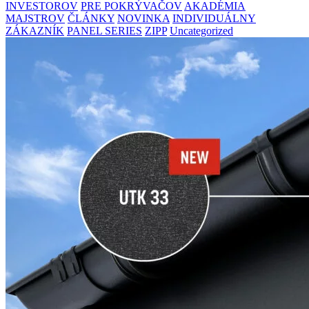
INVESTOROV
PRE POKRÝVAČOV
AKADÉMIA
MAJSTROV
ČLÁNKY
NOVINKA
INDIVIDUÁLNY
ZÁKAZNÍK
PANEL SERIES
ZIPP
Uncategorized