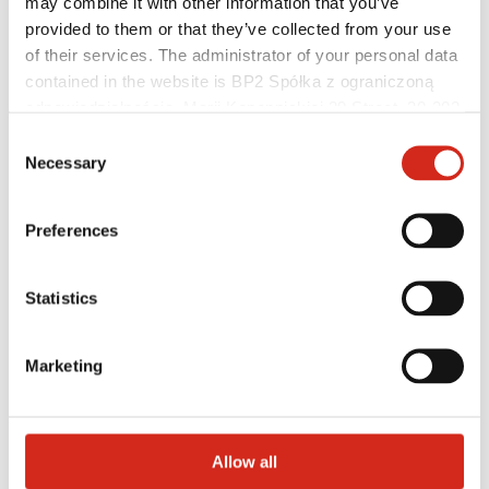
may combine it with other information that you’ve
provided to them or that they’ve collected from your use
of their services. The administrator of your personal data
contained in the website is BP2 Spółka z ograniczoną
odpowiedzialnością, Marii Konopnickiej 29 Street, 30-302
Kraków. KRS 0000369912, NIP 6762431701, REGON
Consent
121387608.
Necessary
Selection
Preferences
Architekti
Statistics
Knižnica BIM
3D Modely
Plugin Revit BP2
Marketing
Allow all