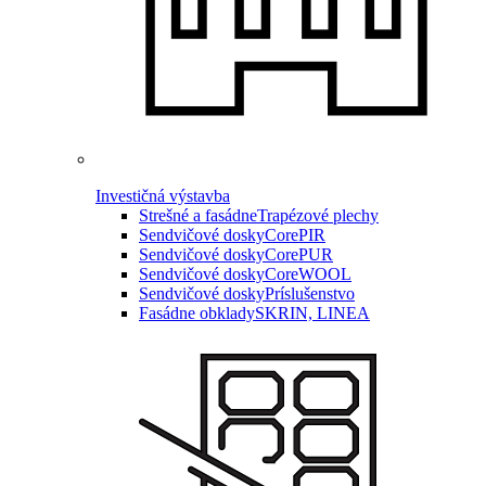
Investičná výstavba
Strešné a fasádne
Trapézové plechy
Sendvičové dosky
CorePIR
Sendvičové dosky
CorePUR
Sendvičové dosky
CoreWOOL
Sendvičové dosky
Príslušenstvo
Fasádne obklady
SKRIN, LINEA