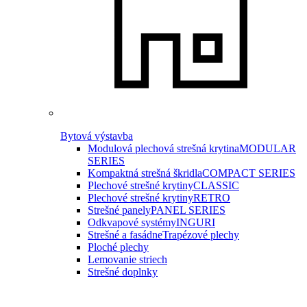
Bytová výstavba
Modulová plechová strešná krytina
MODULAR
SERIES
Kompaktná strešná škridla
COMPACT SERIES
Plechové strešné krytiny
CLASSIC
Plechové strešné krytiny
RETRO
Strešné panely
PANEL SERIES
Odkvapové systémy
INGURI
Strešné a fasádne
Trapézové plechy
Ploché plechy
Lemovanie striech
Strešné doplnky