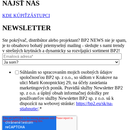
NÁJSŤ NÁS
KDE KÚPIŤ
ZÁSTUPCI
NEWSLETTER
Ste pokrývač, distribútor alebo projektant? BP2 NEWS nie je spam,
je to obsahovo bohatý priemyselný mailing - sledujte s nami trendy
v strešných krytinách a dynamicky sa rozvíjajúci sortiment BP2!
Súhlasím so spracovaním mojich osobných údajov
spoločnosťou BP2 sp. z o.o., so sídlom v Krakove na
ulici Marii Konopnickiej 29, na účely zasielania
marketingových ponúk. Pravidlá služby Newsletter BP2
sp. z o.o. a úplný obsah informačnej doložky pre
používateľov služby Newsletter BP2 sp. z o.o. sú k
dispozícii na webovej stránke:
https://bp2.eu/sk/na-
stiahnutie/
.
*