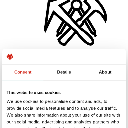
Zhotovitelia
Consent
Details
About
Akadémia majstrov
Praktický tréning
Mobilná Akadémia Majstrov
Návod na montáž
This website uses cookies
Technická pomoc
MASTER ROOFER
We use cookies to personalise content and ads, to
Súbory na stiahnutie
provide social media features and to analyse our traffic.
Optimalizovať strechu
We also share information about your use of our site with
our social media, advertising and analytics partners who