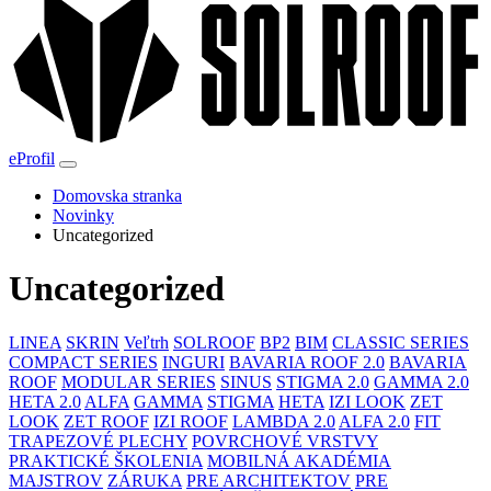
eProfil
Domovska stranka
Novinky
Uncategorized
Uncategorized
LINEA
SKRIN
Veľtrh
SOLROOF
BP2
BIM
CLASSIC SERIES
COMPACT SERIES
INGURI
BAVARIA ROOF 2.0
BAVARIA
ROOF
MODULAR SERIES
SINUS
STIGMA 2.0
GAMMA 2.0
HETA 2.0
ALFA
GAMMA
STIGMA
HETA
IZI LOOK
ZET
LOOK
ZET ROOF
IZI ROOF
LAMBDA 2.0
ALFA 2.0
FIT
TRAPEZOVÉ PLECHY
POVRCHOVÉ VRSTVY
PRAKTICKÉ ŠKOLENIA
MOBILNÁ AKADÉMIA
MAJSTROV
ZÁRUKA
PRE ARCHITEKTOV
PRE