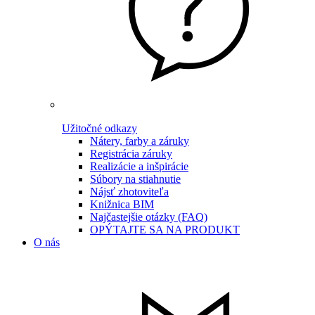
Užitočné odkazy
Nátery, farby a záruky
Registrácia záruky
Realizácie a inšpirácie
Súbory na stiahnutie
Nájsť zhotoviteľa
Knižnica BIM
Najčastejšie otázky (FAQ)
OPÝTAJTE SA NA PRODUKT
O nás