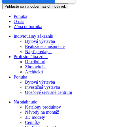
Ponuka
O nás
Zóna odborníka
Individuálny zákazník
Bytová výstavba
Realizácie a inšpirácie
Nájsť predajcu
Profesionálna zóna
Distribútori
Zhotovitelia
Architekti
Ponuka
Bytová výstavba
Investičná výstavba
Oceľové servisné centrum
Na stiahnutie
Katalógy produktov
Návody na montáž
3D modely
Cenníky