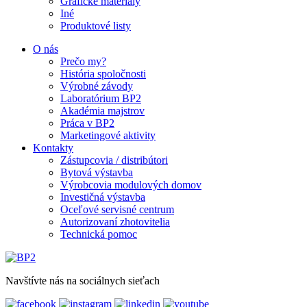
Grafické materiály
Iné
Produktové listy
O nás
Prečo my?
História spoločnosti
Výrobné závody
Laboratórium BP2
Akadémia majstrov
Práca v BP2
Marketingové aktivity
Kontakty
Zástupcovia / distribútori
Bytová výstavba
Výrobcovia modulových domov
Investičná výstavba
Oceľové servisné centrum
Autorizovaní zhotovitelia
Technická pomoc
Navštívte nás na sociálnych sieťach