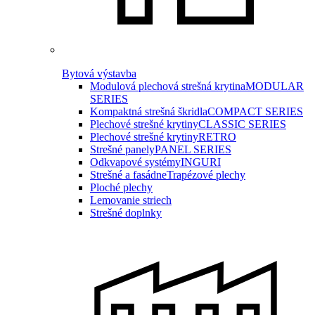
Bytová výstavba
Modulová plechová strešná krytina
MODULAR
SERIES
Kompaktná strešná škridla
COMPACT SERIES
Plechové strešné krytiny
CLASSIC SERIES
Plechové strešné krytiny
RETRO
Strešné panely
PANEL SERIES
Odkvapové systémy
INGURI
Strešné a fasádne
Trapézové plechy
Ploché plechy
Lemovanie striech
Strešné doplnky