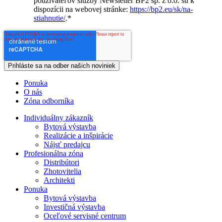
používateľov služby Newsletter BP2 sp. z o.o. sú k
dispozícii na webovej stránke:
https://bp2.eu/sk/na-
stiahnutie/
.
*
Ponuka
O nás
Zóna odborníka
Individuálny zákazník
Bytová výstavba
Realizácie a inšpirácie
Nájsť predajcu
Profesionálna zóna
Distribútori
Zhotovitelia
Architekti
Ponuka
Bytová výstavba
Investičná výstavba
Oceľové servisné centrum