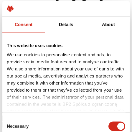
Consent
Details
About
This website uses cookies
We use cookies to personalise content and ads, to
Užitočné odkazy
provide social media features and to analyse our traffic.
Nátery, farby a záruky
We also share information about your use of our site with
Registrácia záruky
our social media, advertising and analytics partners who
Realizácie a inšpirácie
Súbory na stiahnutie
may combine it with other information that you’ve
Nájsť zhotoviteľa
provided to them or that they’ve collected from your use
Knižnica BIM
of their services. The administrator of your personal data
Najčastejšie otázky (FAQ)
Na stiahnutie
contained in the website is BP2 Spółka z ograniczoną
Kontakty
odpowiedzialnością, Marii Konopnickiej 29 Street, 30-302
Kraków. KRS 0000369912, NIP 6762431701, REGON
Consent
121387608.
Necessary
Selection