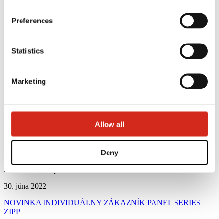
Preferences
Statistics
eProfil
Marketing
Domovska stranka
Novinky
Strešný panel ZIPP
Späť k novinkám
Allow all
Strešný panel ZIPP
Deny
Amadeusz Różycki
30. júna 2022
NOVINKA
INDIVIDUÁLNY ZÁKAZNÍK
PANEL SERIES
ZIPP