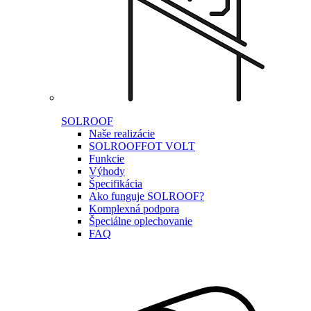
SOLROOF
Naše realizácie
SOLROOF
FOT VOLT
Funkcie
Výhody
Špecifikácia
Ako funguje SOLROOF?
Komplexná podpora
Špeciálne oplechovanie
FAQ