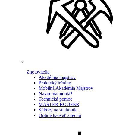
Zhotovitelia
Akadémia majstrov
Praktický tréning
Mobilná Akadémia Majstrov
Návod na montáž
Technická pomoc
MASTER ROOFER
Súbory na stiahnutie
Optimalizovať strechu