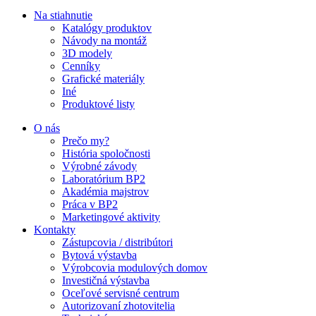
Na stiahnutie
Katalógy produktov
Návody na montáž
3D modely
Cenníky
Grafické materiály
Iné
Produktové listy
O nás
Prečo my?
História spoločnosti
Výrobné závody
Laboratórium BP2
Akadémia majstrov
Práca v BP2
Marketingové aktivity
Kontakty
Zástupcovia / distribútori
Bytová výstavba
Výrobcovia modulových domov
Investičná výstavba
Oceľové servisné centrum
Autorizovaní zhotovitelia