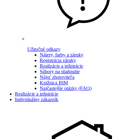
Užitočné odkazy
Nátery, farby a záruky
Registrácia záruky
Realizácie a inšpirácie
Súbory na stiahnutie
Nájsť zhotoviteľa
Knižnica BIM
Najčastejšie otázky (FAQ)
Realizácie a inšpirácie
Individuálny zákazník