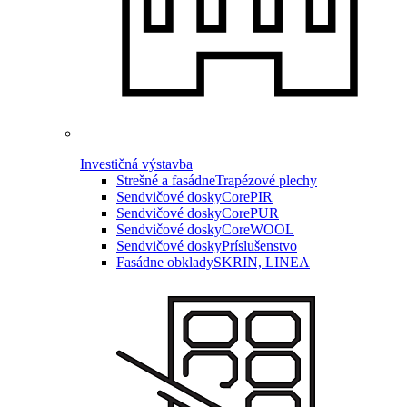
Investičná výstavba
Strešné a fasádne
Trapézové plechy
Sendvičové dosky
CorePIR
Sendvičové dosky
CorePUR
Sendvičové dosky
CoreWOOL
Sendvičové dosky
Príslušenstvo
Fasádne obklady
SKRIN, LINEA