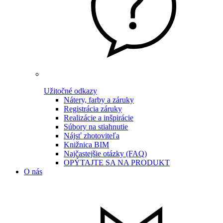
Užitočné odkazy
Nátery, farby a záruky
Registrácia záruky
Realizácie a inšpirácie
Súbory na stiahnutie
Nájsť zhotoviteľa
Knižnica BIM
Najčastejšie otázky (FAQ)
OPÝTAJTE SA NA PRODUKT
O nás