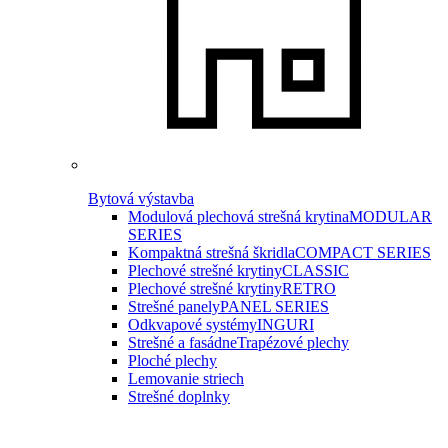
Bytová výstavba
Modulová plechová strešná krytina
MODULAR
SERIES
Kompaktná strešná škridla
COMPACT SERIES
Plechové strešné krytiny
CLASSIC
Plechové strešné krytiny
RETRO
Strešné panely
PANEL SERIES
Odkvapové systémy
INGURI
Strešné a fasádne
Trapézové plechy
Ploché plechy
Lemovanie striech
Strešné doplnky