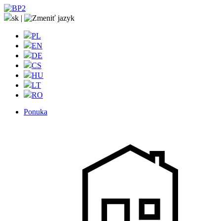
sk
|
PL
EN
DE
CS
HU
LT
RO
Ponuka