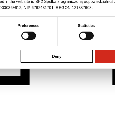
ned in the website is BP2 Spółka z ograniczoną odpowiedzialnośc
S 0000369912, NIP 6762431701, REGON 121387608.
Preferences
Statistics
Deny