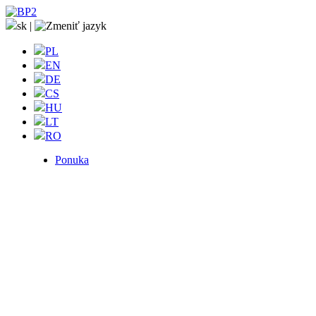
sk
|
PL
EN
DE
CS
HU
LT
RO
Ponuka