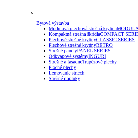
Bytová výstavba
Modulová plechová strešná krytina
MODULA
Kompaktná strešná škridla
COMPACT SERI
Plechové strešné krytiny
CLASSIC SERIES
Plechové strešné krytiny
RETRO
Strešné panely
PANEL SERIES
Odkvapové systémy
INGURI
Strešné a fasádne
Trapézové plechy
Ploché plechy
Lemovanie striech
Strešné doplnky