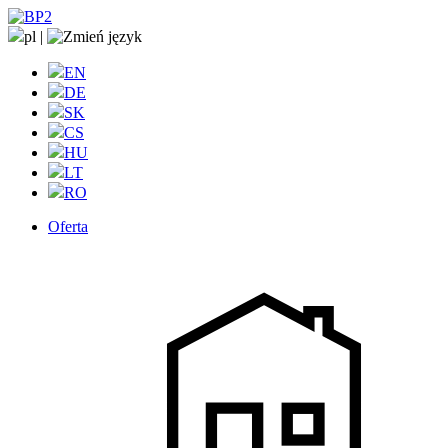
pl
|
EN
DE
SK
CS
HU
LT
RO
Oferta