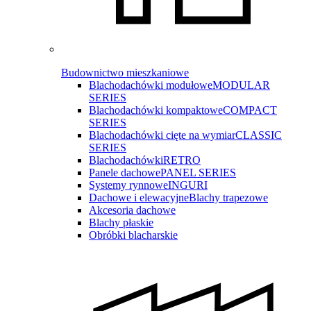
Budownictwo mieszkaniowe
Blachodachówki modułowe
MODULAR
SERIES
Blachodachówki kompaktowe
COMPACT
SERIES
Blachodachówki cięte na wymiar
CLASSIC
SERIES
Blachodachówki
RETRO
Panele dachowe
PANEL SERIES
Systemy rynnowe
INGURI
Dachowe i elewacyjne
Blachy trapezowe
Akcesoria dachowe
Blachy płaskie
Obróbki blacharskie