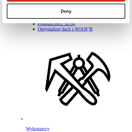
Program Lojalnościowy BPoints
Strefa klienta – eProfil
Deny
Pliki do pobrania
Oferta marketingowa
Program BP2 50:50
Optymalizuj dach z ROOF’R
Wykonawcy