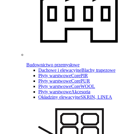
Budownictwo przemysłowe
Dachowe i elewacyjne
Blachy trapezowe
Płyty warstwowe
CorePIR
Płyty warstwowe
CorePUR
Płyty warstwowe
CoreWOOL
Płyty warstwowe
Akcesoria
Okładziny elewacyjne
SKRIN, LINEA