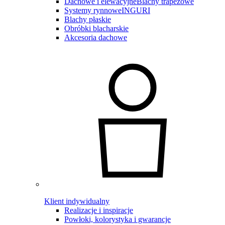
Dachowe i elewacyjne
Blachy trapezowe
Systemy rynnowe
INGURI
Blachy płaskie
Obróbki blacharskie
Akcesoria dachowe
Klient indywidualny
Realizacje i inspiracje
Powłoki, kolorystyka i gwarancje