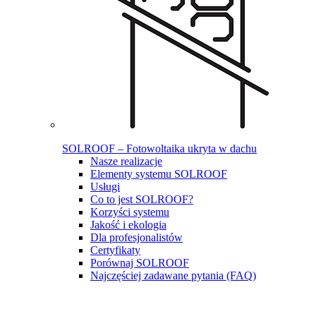
SOLROOF – Fotowoltaika ukryta w dachu
Nasze realizacje
Elementy systemu SOLROOF
Usługi
Co to jest SOLROOF?
Korzyści systemu
Jakość i ekologia
Dla profesjonalistów
Certyfikaty
Porównaj SOLROOF
Najczęściej zadawane pytania (FAQ)