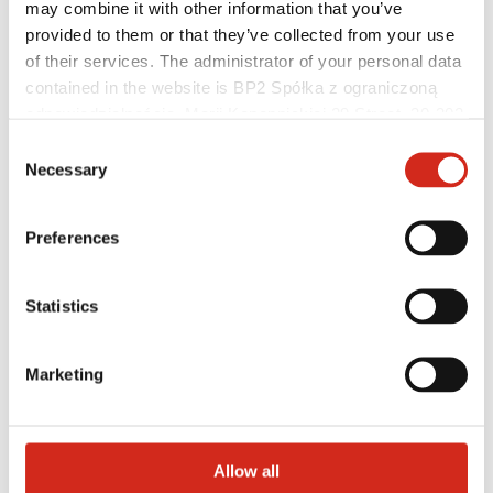
may combine it with other information that you’ve
Baza wiedzy
Gdzie kupić?
provided to them or that they’ve collected from your use
Znajdź wykonawcę
of their services. The administrator of your personal data
Biblioteki BIM
contained in the website is BP2 Spółka z ograniczoną
Najczęściej Zadawane Pytania (FAQ)
Dla profesjonalistów
odpowiedzialnością, Marii Konopnickiej 29 Street, 30-302
Kraków. KRS 0000369912, NIP 6762431701, REGON
Consent
121387608.
Necessary
Selection
Preferences
Statistics
Marketing
Allow all
Dystrybutorzy