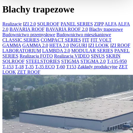
Blachy trapezowe
Realizacje
IZI 2.0
SOLROOF
PANEL SERIES
ZIPP
ALFA
ALFA
2.0
BAVARIA ROOF
BAVARIA ROOF 2.0
Blachy trapezowe
Budownictwo przemysłowe
Budownictwo mieszkaniowe
CLASSIC SERIES
COMPACT SERIES
FIT
FIT VOLT
GAMMA
GAMMA 2.0
HETA 2.0
INGURI
IZI LOOK
IZI ROOF
LABORATORIUM
LAMBDA 2.0
MODULAR SERIES
PANEL
SERIES
Realizacja FOTO
Realizacja VIDEO
SINUS
SKRIN
SOLROOF
STEELSTORIES
STIGMA
STIGMA 2.0
T-135-950
T-153
T-18
T-35
T-35 ECO
T-60
T153
Zakłady produkcyjne
ZET
LOOK
ZET ROOF