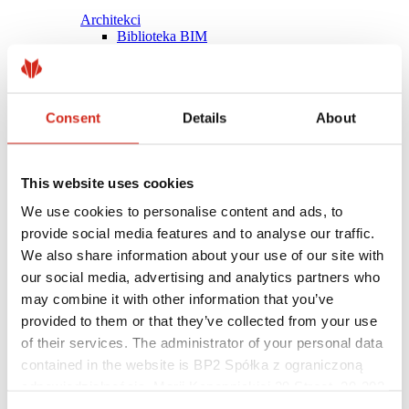
Architekci
Biblioteka BIM
Modele 3D
Plugin Revit BP2
Consent
Details
About
This website uses cookies
We use cookies to personalise content and ads, to
provide social media features and to analyse our traffic.
We also share information about your use of our site with
our social media, advertising and analytics partners who
may combine it with other information that you’ve
provided to them or that they’ve collected from your use
of their services. The administrator of your personal data
contained in the website is BP2 Spółka z ograniczoną
Pomocne linki
Powłoki, kolorystyka i gwarancje
odpowiedzialnością, Marii Konopnickiej 29 Street, 30-302
Rejestracja gwarancji
Kraków. KRS 0000369912, NIP 6762431701, REGON