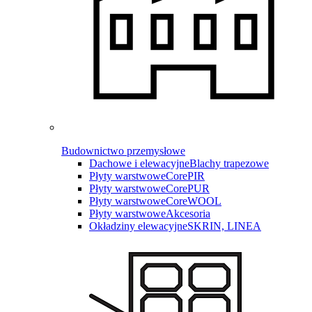
Budownictwo przemysłowe
Dachowe i elewacyjne
Blachy trapezowe
Płyty warstwowe
CorePIR
Płyty warstwowe
CorePUR
Płyty warstwowe
CoreWOOL
Płyty warstwowe
Akcesoria
Okładziny elewacyjne
SKRIN, LINEA