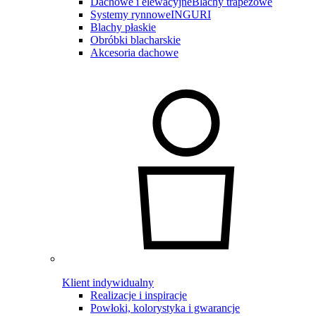
Dachowe i elewacyjne
Blachy trapezowe
Systemy rynnowe
INGURI
Blachy płaskie
Obróbki blacharskie
Akcesoria dachowe
Klient indywidualny
Realizacje i inspiracje
Powłoki, kolorystyka i gwarancje