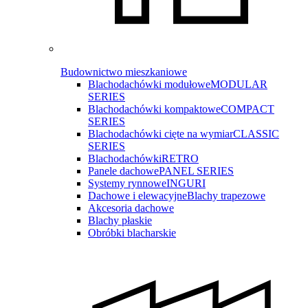
Budownictwo mieszkaniowe
Blachodachówki modułowe
MODULAR
SERIES
Blachodachówki kompaktowe
COMPACT
SERIES
Blachodachówki cięte na wymiar
CLASSIC
SERIES
Blachodachówki
RETRO
Panele dachowe
PANEL SERIES
Systemy rynnowe
INGURI
Dachowe i elewacyjne
Blachy trapezowe
Akcesoria dachowe
Blachy płaskie
Obróbki blacharskie