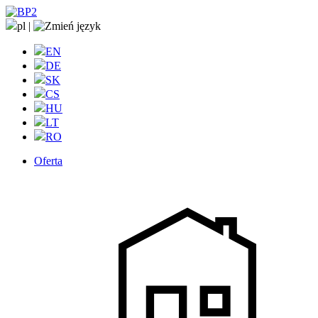
pl
|
EN
DE
SK
CS
HU
LT
RO
Oferta