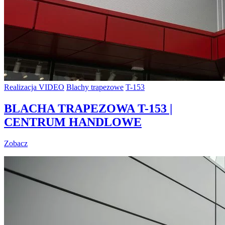
Realizacja VIDEO
Blachy trapezowe
T-153
BLACHA TRAPEZOWA T-153 |
CENTRUM HANDLOWE
Zobacz