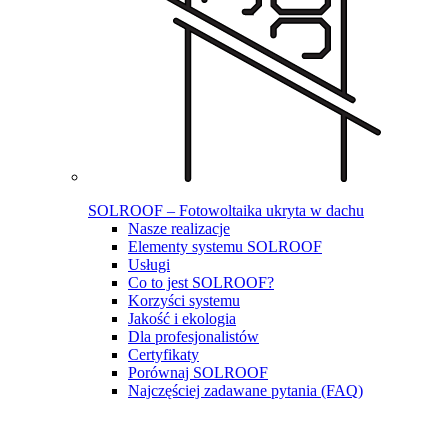
SOLROOF – Fotowoltaika ukryta w dachu
Nasze realizacje
Elementy systemu SOLROOF
Usługi
Co to jest SOLROOF?
Korzyści systemu
Jakość i ekologia
Dla profesjonalistów
Certyfikaty
Porównaj SOLROOF
Najczęściej zadawane pytania (FAQ)