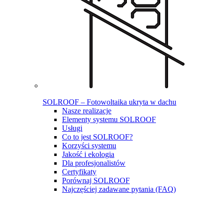
SOLROOF – Fotowoltaika ukryta w dachu
Nasze realizacje
Elementy systemu SOLROOF
Usługi
Co to jest SOLROOF?
Korzyści systemu
Jakość i ekologia
Dla profesjonalistów
Certyfikaty
Porównaj SOLROOF
Najczęściej zadawane pytania (FAQ)