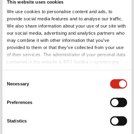
This website uses cookies
Rejestracja gwarancji
Najczęściej Zadawane Pytania (FAQ)
We use cookies to personalise content and ads, to
Znajdź sprzedawcę / wykonawcę
provide social media features and to analyse our traffic.
We also share information about your use of our site with
our social media, advertising and analytics partners who
may combine it with other information that you’ve
provided to them or that they’ve collected from your use
of their services. The administrator of your personal data
contained in the website is BP2 Spółka z ograniczoną
odpowiedzialnością, Marii Konopnickiej 29 Street, 30-302
Kraków. KRS 0000369912, NIP 6762431701, REGON
Consent
121387608.
Necessary
Selection
Preferences
Pomocne linki
Powłoki, kolorystyka i gwarancje
Statistics
Rejestracja gwarancji
Realizacje i inspiracje
Pliki do pobrania