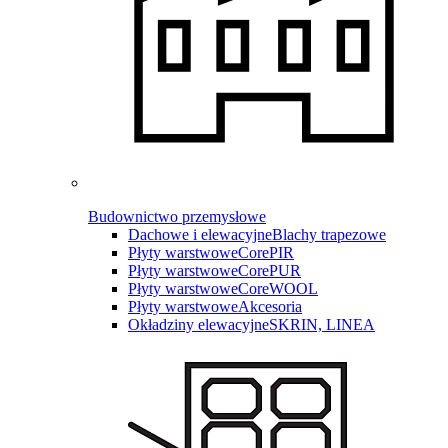
Budownictwo przemysłowe
Dachowe i elewacyjne
Blachy trapezowe
Płyty warstwowe
CorePIR
Płyty warstwowe
CorePUR
Płyty warstwowe
CoreWOOL
Płyty warstwowe
Akcesoria
Okładziny elewacyjne
SKRIN, LINEA