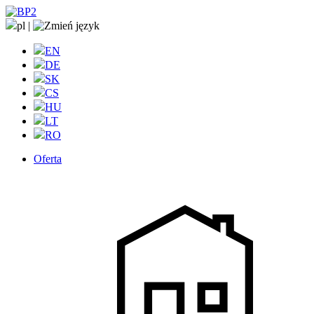
pl
|
EN
DE
SK
CS
HU
LT
RO
Oferta