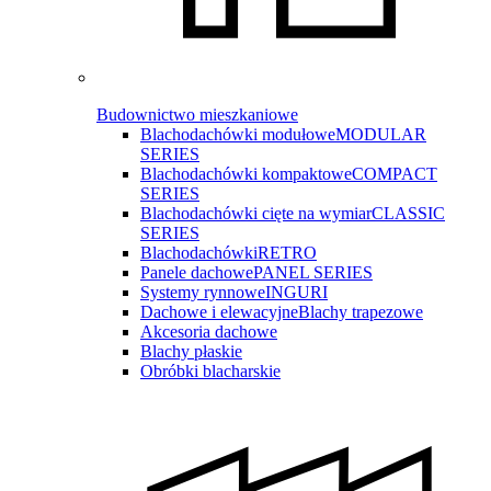
Budownictwo mieszkaniowe
Blachodachówki modułowe
MODULAR
SERIES
Blachodachówki kompaktowe
COMPACT
SERIES
Blachodachówki cięte na wymiar
CLASSIC
SERIES
Blachodachówki
RETRO
Panele dachowe
PANEL SERIES
Systemy rynnowe
INGURI
Dachowe i elewacyjne
Blachy trapezowe
Akcesoria dachowe
Blachy płaskie
Obróbki blacharskie