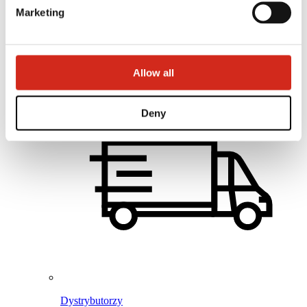
Baza wiedzy
Marketing
Gdzie kupić?
Znajdź wykonawcę
Biblioteki BIM
Najczęściej Zadawane Pytania (FAQ)
Dla profesjonalistów
Allow all
Deny
Dystrybutorzy