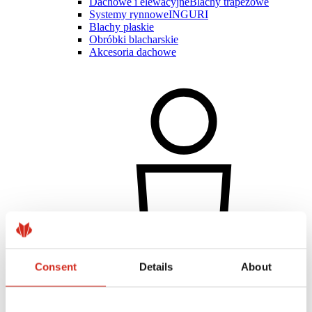
Dachowe i elewacyjne
Blachy trapezowe
Systemy rynnowe
INGURI
Blachy płaskie
Obróbki blacharskie
Akcesoria dachowe
Consent
Details
About
Klient indywidualny
Realizacje i inspiracje
Powłoki, kolorystyka i gwarancje