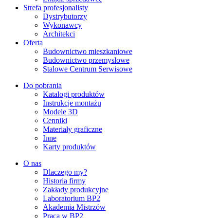
Strefa profesjonalisty
Dystrybutorzy
Wykonawcy
Architekci
Oferta
Budownictwo mieszkaniowe
Budownictwo przemysłowe
Stalowe Centrum Serwisowe
Do pobrania
Katalogi produktów
Instrukcje montażu
Modele 3D
Cenniki
Materiały graficzne
Inne
Karty produktów
O nas
Dlaczego my?
Historia firmy
Zakłady produkcyjne
Laboratorium BP2
Akademia Mistrzów
Praca w BP2