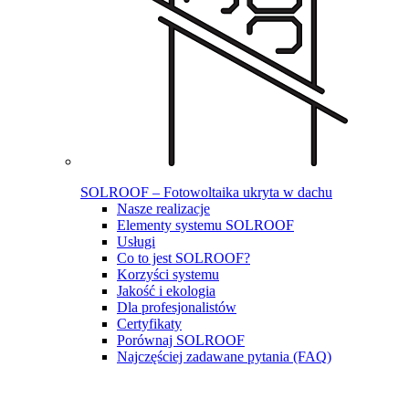
SOLROOF – Fotowoltaika ukryta w dachu
Nasze realizacje
Elementy systemu SOLROOF
Usługi
Co to jest SOLROOF?
Korzyści systemu
Jakość i ekologia
Dla profesjonalistów
Certyfikaty
Porównaj SOLROOF
Najczęściej zadawane pytania (FAQ)