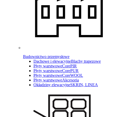
Budownictwo przemysłowe
Dachowe i elewacyjne
Blachy trapezowe
Płyty warstwowe
CorePIR
Płyty warstwowe
CorePUR
Płyty warstwowe
CoreWOOL
Płyty warstwowe
Akcesoria
Okładziny elewacyjne
SKRIN, LINEA