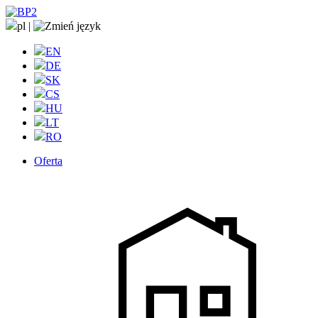
pl
|
EN
DE
SK
CS
HU
LT
RO
Oferta