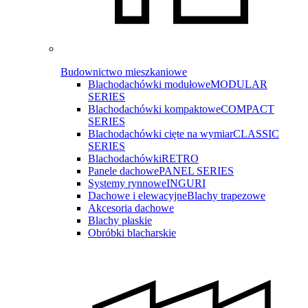
Budownictwo mieszkaniowe
Blachodachówki modułowe
MODULAR
SERIES
Blachodachówki kompaktowe
COMPACT
SERIES
Blachodachówki cięte na wymiar
CLASSIC
SERIES
Blachodachówki
RETRO
Panele dachowe
PANEL SERIES
Systemy rynnowe
INGURI
Dachowe i elewacyjne
Blachy trapezowe
Akcesoria dachowe
Blachy płaskie
Obróbki blacharskie