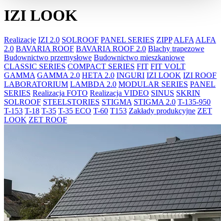
IZI LOOK
Realizacje
IZI 2.0
SOLROOF
PANEL SERIES
ZIPP
ALFA
ALFA
2.0
BAVARIA ROOF
BAVARIA ROOF 2.0
Blachy trapezowe
Budownictwo przemysłowe
Budownictwo mieszkaniowe
CLASSIC SERIES
COMPACT SERIES
FIT
FIT VOLT
GAMMA
GAMMA 2.0
HETA 2.0
INGURI
IZI LOOK
IZI ROOF
LABORATORIUM
LAMBDA 2.0
MODULAR SERIES
PANEL
SERIES
Realizacja FOTO
Realizacja VIDEO
SINUS
SKRIN
SOLROOF
STEELSTORIES
STIGMA
STIGMA 2.0
T-135-950
T-153
T-18
T-35
T-35 ECO
T-60
T153
Zakłady produkcyjne
ZET
LOOK
ZET ROOF