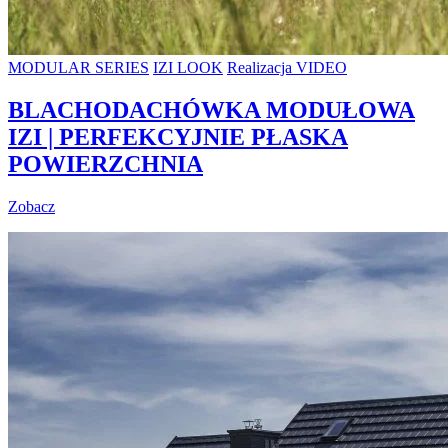
MODULAR SERIES
IZI LOOK
Realizacja VIDEO
BLACHODACHÓWKA MODUŁOWA
IZI | PERFEKCYJNIE PŁASKA
POWIERZCHNIA
Zobacz