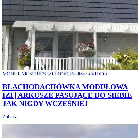
MODULAR SERIES
IZI LOOK
Realizacja VIDEO
BLACHODACHÓWKA MODUŁOWA
IZI | ARKUSZE PASUJĄCE DO SIEBIE
JAK NIGDY WCZEŚNIEJ
Zobacz