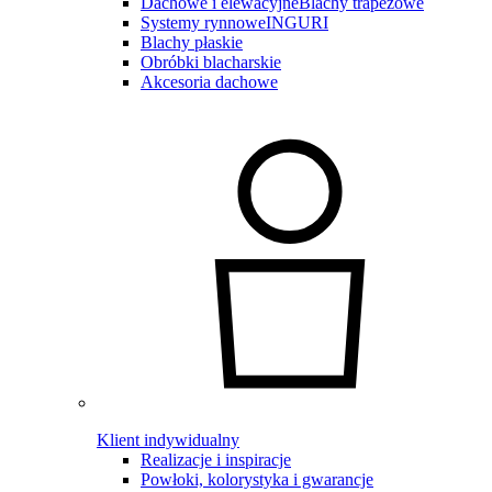
Dachowe i elewacyjne
Blachy trapezowe
Systemy rynnowe
INGURI
Blachy płaskie
Obróbki blacharskie
Akcesoria dachowe
Klient indywidualny
Realizacje i inspiracje
Powłoki, kolorystyka i gwarancje