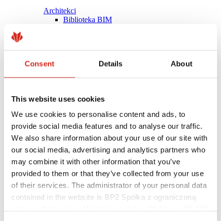
Architekci
Biblioteka BIM
Modele 3D
Plugin Revit BP2
Consent
Details
About
This website uses cookies
We use cookies to personalise content and ads, to
provide social media features and to analyse our traffic.
We also share information about your use of our site with
our social media, advertising and analytics partners who
may combine it with other information that you’ve
provided to them or that they’ve collected from your use
of their services. The administrator of your personal data
contained in the website is BP2 Spółka z ograniczoną
Pomocne linki
Powłoki, kolorystyka i gwarancje
odpowiedzialnością, Marii Konopnickiej 29 Street, 30-302
Rejestracja gwarancji
Kraków. KRS 0000369912, NIP 6762431701, REGON