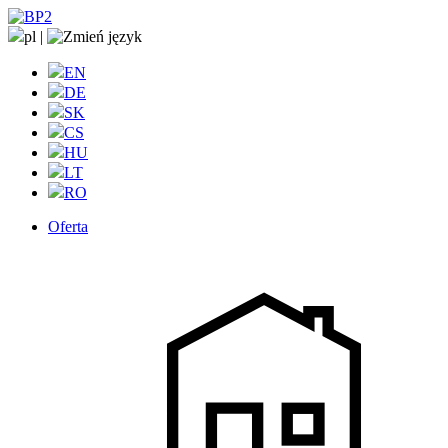
pl
|
EN
DE
SK
CS
HU
LT
RO
Oferta