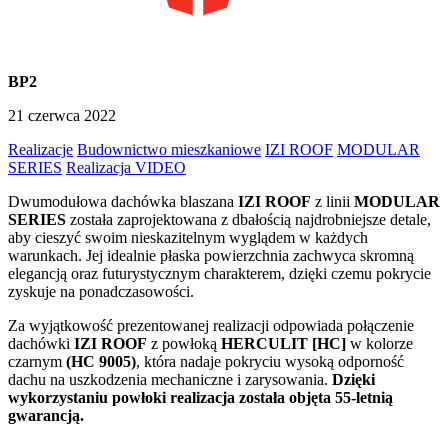
BP2
21 czerwca 2022
Realizacje
Budownictwo mieszkaniowe
IZI ROOF
MODULAR
SERIES
Realizacja VIDEO
Dwumodułowa dachówka blaszana
IZI ROOF
z linii
MODULAR
SERIES
została zaprojektowana z dbałością najdrobniejsze detale,
aby cieszyć swoim nieskazitelnym wyglądem w każdych
warunkach. Jej idealnie płaska powierzchnia zachwyca skromną
elegancją oraz futurystycznym charakterem, dzięki czemu pokrycie
zyskuje na ponadczasowości.
Za wyjątkowość prezentowanej realizacji odpowiada połączenie
dachówki
IZI ROOF
z powłoką
HERCULIT [HC]
w kolorze
czarnym
(HC 9005)
, która nadaje pokryciu wysoką odporność
dachu na uszkodzenia mechaniczne i zarysowania.
Dzięki
wykorzystaniu powłoki realizacja została objęta 55-letnią
gwarancją.