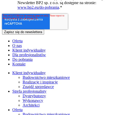
Newsletter BP2 sp. z o.o. są dostępne na stronie:
www.bp2.eu/do-pobrania
.
*
Oferta
O nas
Klient indywidualny
Dla profesjonalistów
Do pobrania
Kontakt
Klient indywidualny
Budownictwo mieszkaniowe
Realizacje i inspiracje
Znajdź sprzedawcę
Strefa profesjonalisty
Dystrybutorzy
Wykonawcy
Architekci
Oferta
Budownictwo mieszkaniowe