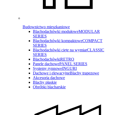
Budownictwo mieszkaniowe
Blachodachówki modułowe
MODULAR
SERIES
Blachodachówki kompaktowe
COMPACT
SERIES
Blachodachówki cięte na wymiar
CLASSIC
SERIES
Blachodachówki
RETRO
Panele dachowe
PANEL SERIES
Systemy rynnowe
INGURI
Dachowe i elewacyjne
Blachy trapezowe
Akcesoria dachowe
Blachy płaskie
Obróbki blacharskie