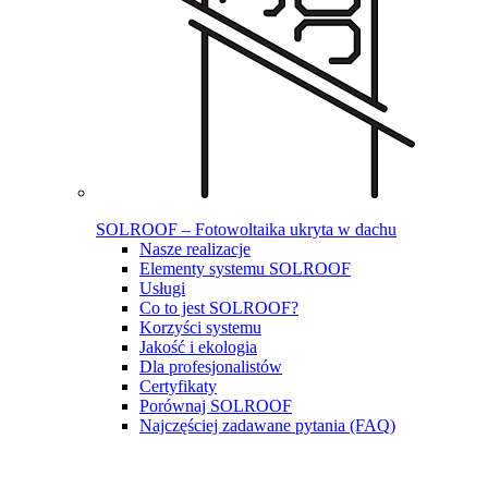
SOLROOF – Fotowoltaika ukryta w dachu
Nasze realizacje
Elementy systemu SOLROOF
Usługi
Co to jest SOLROOF?
Korzyści systemu
Jakość i ekologia
Dla profesjonalistów
Certyfikaty
Porównaj SOLROOF
Najczęściej zadawane pytania (FAQ)