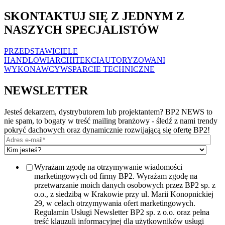
SKONTAKTUJ SIĘ Z JEDNYM Z
NASZYCH SPECJALISTÓW
PRZEDSTAWICIELE
HANDLOWI
ARCHITEKCI
AUTORYZOWANI
WYKONAWCY
WSPARCIE TECHNICZNE
NEWSLETTER
Jesteś dekarzem, dystrybutorem lub projektantem? BP2 NEWS to
nie spam, to bogaty w treść mailing branżowy - śledź z nami trendy
pokryć dachowych oraz dynamicznie rozwijającą się ofertę BP2!
Wyrażam zgodę na otrzymywanie wiadomości
marketingowych od firmy BP2. Wyrażam zgodę na
przetwarzanie moich danych osobowych przez BP2 sp. z
o.o., z siedzibą w Krakowie przy ul. Marii Konopnickiej
29, w celach otrzymywania ofert marketingowych.
Regulamin Usługi Newsletter BP2 sp. z o.o. oraz pełna
treść klauzuli informacyjnej dla użytkowników usługi