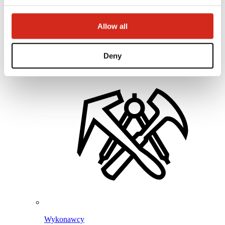
Program Lojalnościowy BPoints
Strefa klienta – eProfil
Pliki do pobrania
Allow all
Oferta marketingowa
Program BP2 50:50
Optymalizuj dach z ROOF’R
Deny
Wykonawcy