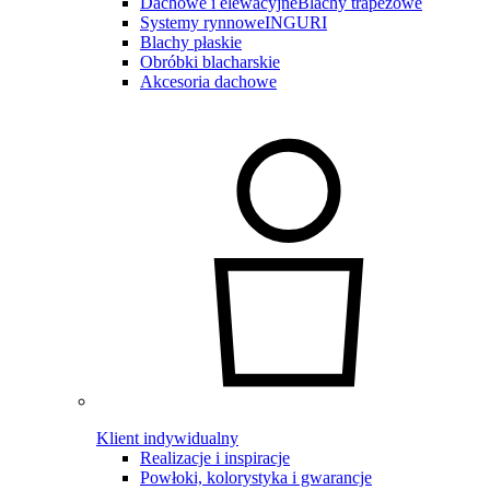
Dachowe i elewacyjne
Blachy trapezowe
Systemy rynnowe
INGURI
Blachy płaskie
Obróbki blacharskie
Akcesoria dachowe
Klient indywidualny
Realizacje i inspiracje
Powłoki, kolorystyka i gwarancje