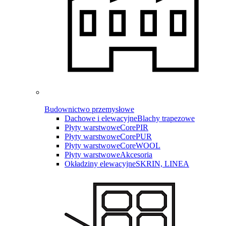
Budownictwo przemysłowe
Dachowe i elewacyjne
Blachy trapezowe
Płyty warstwowe
CorePIR
Płyty warstwowe
CorePUR
Płyty warstwowe
CoreWOOL
Płyty warstwowe
Akcesoria
Okładziny elewacyjne
SKRIN, LINEA