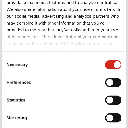
provide social media features and to analyse our traffic.
Baza wiedzy
Gdzie kupić?
We also share information about your use of our site with
Znajdź wykonawcę
our social media, advertising and analytics partners who
Biblioteki BIM
may combine it with other information that you’ve
Najczęściej Zadawane Pytania (FAQ)
Dla profesjonalistów
provided to them or that they’ve collected from your use
of their services. The administrator of your personal data
contained in the website is BP2 Spółka z ograniczoną
odpowiedzialnością, Marii Konopnickiej 29 Street, 30-302
Kraków. KRS 0000369912, NIP 6762431701, REGON
Consent
121387608.
Necessary
Selection
Preferences
Statistics
Marketing
Dystrybutorzy