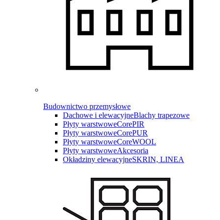
Budownictwo przemysłowe
Dachowe i elewacyjne
Blachy trapezowe
Płyty warstwowe
CorePIR
Płyty warstwowe
CorePUR
Płyty warstwowe
CoreWOOL
Płyty warstwowe
Akcesoria
Okładziny elewacyjne
SKRIN, LINEA