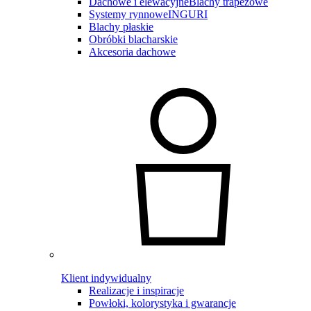
Dachowe i elewacyjne
Blachy trapezowe
Systemy rynnowe
INGURI
Blachy płaskie
Obróbki blacharskie
Akcesoria dachowe
Klient indywidualny
Realizacje i inspiracje
Powłoki, kolorystyka i gwarancje