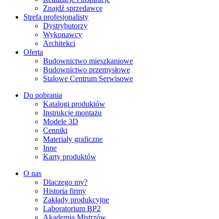
Znajdź sprzedawcę
Strefa profesjonalisty
Dystrybutorzy
Wykonawcy
Architekci
Oferta
Budownictwo mieszkaniowe
Budownictwo przemysłowe
Stalowe Centrum Serwisowe
Do pobrania
Katalogi produktów
Instrukcje montażu
Modele 3D
Cenniki
Materiały graficzne
Inne
Karty produktów
O nas
Dlaczego my?
Historia firmy
Zakłady produkcyjne
Laboratorium BP2
Akademia Mistrzów