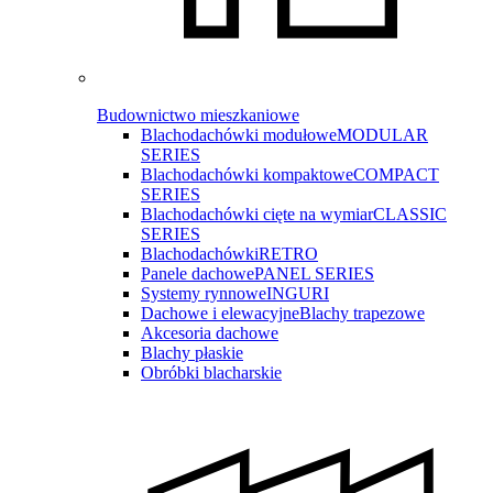
Budownictwo mieszkaniowe
Blachodachówki modułowe
MODULAR
SERIES
Blachodachówki kompaktowe
COMPACT
SERIES
Blachodachówki cięte na wymiar
CLASSIC
SERIES
Blachodachówki
RETRO
Panele dachowe
PANEL SERIES
Systemy rynnowe
INGURI
Dachowe i elewacyjne
Blachy trapezowe
Akcesoria dachowe
Blachy płaskie
Obróbki blacharskie