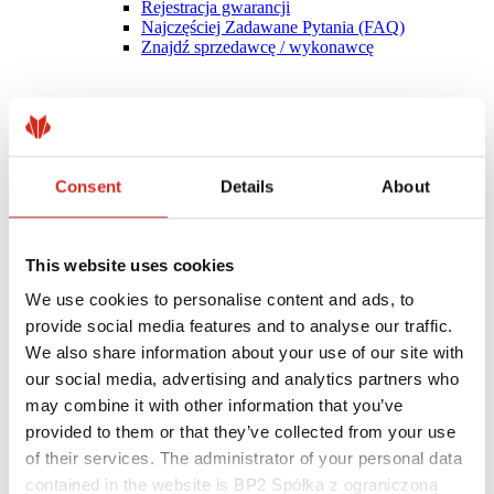
Rejestracja gwarancji
Najczęściej Zadawane Pytania (FAQ)
Znajdź sprzedawcę / wykonawcę
Consent
Details
About
This website uses cookies
We use cookies to personalise content and ads, to
provide social media features and to analyse our traffic.
We also share information about your use of our site with
our social media, advertising and analytics partners who
may combine it with other information that you’ve
Pomocne linki
Powłoki, kolorystyka i gwarancje
provided to them or that they’ve collected from your use
Rejestracja gwarancji
of their services. The administrator of your personal data
Realizacje i inspiracje
contained in the website is BP2 Spółka z ograniczoną
Pliki do pobrania