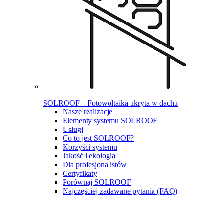
SOLROOF – Fotowoltaika ukryta w dachu
Nasze realizacje
Elementy systemu SOLROOF
Usługi
Co to jest SOLROOF?
Korzyści systemu
Jakość i ekologia
Dla profesjonalistów
Certyfikaty
Porównaj SOLROOF
Najczęściej zadawane pytania (FAQ)