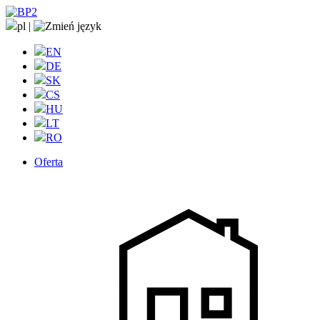
pl
|
EN
DE
SK
CS
HU
LT
RO
Oferta