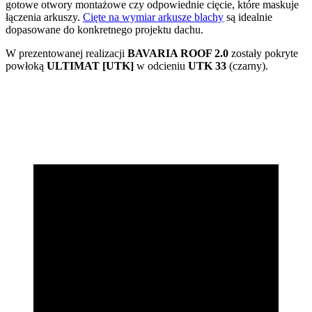
gotowe otwory montażowe czy odpowiednie cięcie, które maskuje
łączenia arkuszy.
Cięte na wymiar arkusze blachy
są idealnie
dopasowane do konkretnego projektu dachu.
W prezentowanej realizacji
BAVARIA ROOF 2.0
zostały pokryte
powłoką
ULTIMAT [UTK]
w odcieniu
UTK 33
(czarny).