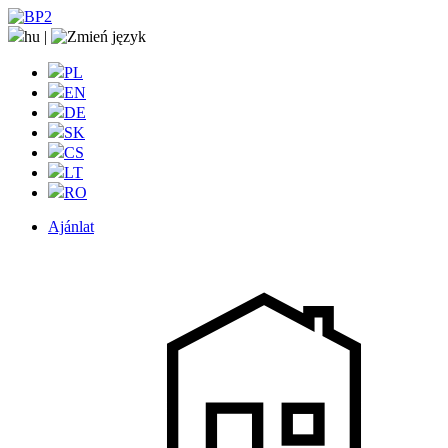
hu
|
PL
EN
DE
SK
CS
LT
RO
Ajánlat