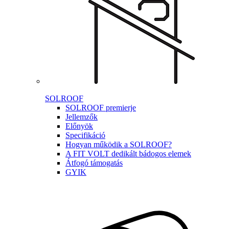
SOLROOF
SOLROOF premierje
Jellemzők
Előnyök
Specifikáció
Hogyan működik a SOLROOF?
A FIT VOLT dedikált bádogos elemek
Átfogó támogatás
GYIK