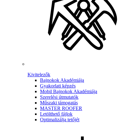
Kivitelezők
Bajnokok Akadémiája
Gyakorlati képzés
Mobil Bajnokok Akadémiája
Szerelési útmutatók
Műszaki támogatás
MASTER ROOFER
Letölthető fájlok
Optimalizálja tetőjét