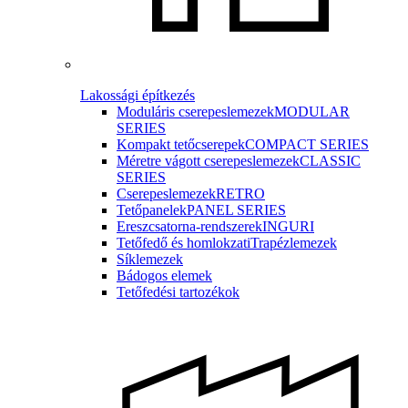
Lakossági építkezés
Moduláris cserepeslemezek
MODULAR
SERIES
Kompakt tetőcserepek
COMPACT SERIES
Méretre vágott cserepeslemezek
CLASSIC
SERIES
Cserepeslemezek
RETRO
Tetőpanelek
PANEL SERIES
Ereszcsatorna-rendszerek
INGURI
Tetőfedő és homlokzati
Trapézlemezek
Síklemezek
Bádogos elemek
Tetőfedési tartozékok