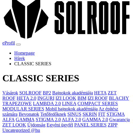
eProfil
Homepage
Hírek
CLASSIC SERIES
CLASSIC SERIES
Vásárok
SOLROOF
BP2
Bajnokok akadémiája
HETA
ZET
ROOF
HETA 2.0
INGURI
IZI LOOK
BIM
IZI ROOF
BLACHY
TRAPEZOWE
LAMBDA 2.0
LINEA
COMPACT SERIES
MODULAR SERIES
Mobil bajnokok akadémiája
Az építész
számára
Bevonatok
Tetőfedőknek
SINUS
SKRIN
FIT
STIGMA
ALFA
GAMMA
STIGMA 2.0
ALFA 2.0
GAMMA 2.0
Gwarancja
ZET LOOK
Újdonság
Egyéni ügyfél
PANEL SERIES
ZIPP
Uncategorized @hu