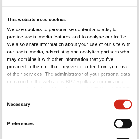
This website uses cookies
We use cookies to personalise content and ads, to
provide social media features and to analyse our traffic.
We also share information about your use of our site with
our social media, advertising and analytics partners who
may combine it with other information that you’ve
provided to them or that they’ve collected from your use
of their services. The administrator of your personal data
Lakossági ügyfél
contained in the website is BP2 Spółka z ograniczoną
Megvalósítások és inspirációk
odpowiedzialnością, Marii Konopnickiej 29 Street, 30-302
Bevonatok, színválaszték és garanciák
Kraków. KRS 0000369912, NIP 6762431701, REGON
Garancia nyilvántartásba vétele
Consent
Gyakran ismételt kérdések (GYIK)
121387608.
Necessary
Selection
Keressen értékesítőt / kivitelezőt
Preferences