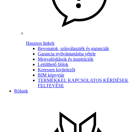
Hasznos linkek
Bevonatok, színválaszték és garanciák
Garancia nyilvántartásba vétele
Megvalósítások és inspirációk
Letölthető fájlok
Keressen kivitelezőt
BIM könyvtár
TERMÉKKEL KAPCSOLATOS KÉRDÉSEK
FELTEVÉSE
Rólunk