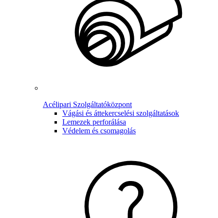
Acélipari Szolgáltatóközpont
Vágási és áttekercselési szolgáltatások
Lemezek perforálása
Védelem és csomagolás