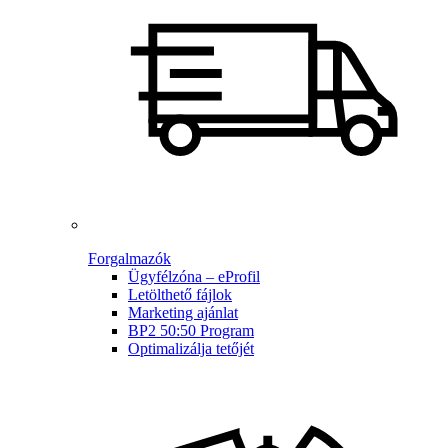
Forgalmazók
Ügyfélzóna – eProfil
Letölthető fájlok
Marketing ajánlat
BP2 50:50 Program
Optimalizálja tetőjét