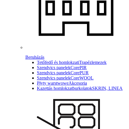
Beruházás
Tetőfedő és homlokzati
Trapézlemezek
Szendvics panelek
CorePIR
Szendvics panelek
CorePUR
Szendvics panelek
CoreWOOL
Płyty warstwowe
Akcesoria
Kazettás homlokzatburkolatok
SKRIN, LINEA