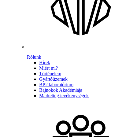
Rólunk
Hírek
Miért mi?
Történelem
Gyártóüzemek
BP2 laboratórium
Bajnokok Akadémiája
Marketing tevékenységek