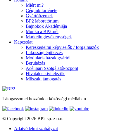
Miért mi?
Cégünk története
Gyártóüzemek
BP2 laboratórium
Bajnokok Akadémiája
Munka a BP2-nél
Marketingtevékenységek
Kapcsolat
Kereskedelmi képviselők / forgalmazók
Lakossági építkezés
Moduláris házak gyártói
Beruházás
Acélipari Szolgálatóközpont
Hivatalos kivitelezők
Műszaki támogatás
Látogasson el hozzánk a közösségi médiában
© Copyright 2026 BP2 sp. z o.o.
Adatvédelmi szabályzat