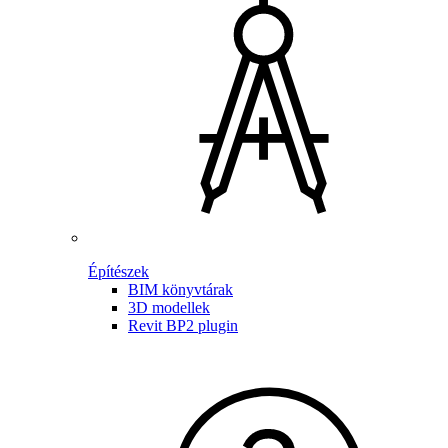
Építészek
BIM könyvtárak
3D modellek
Revit BP2 plugin