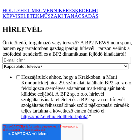
HOL LEHET MEGVENNI
KERESKEDELMI
KÉPVISELETEK
MŰSZAKI TANÁCSADÁS
HÍRLEVÉL
Ön tetőfedő, forgalmazó vagy tervező? A BP2 NEWS nem spam,
hanem egy tartalomban gazdag iparági hírlevél - tartson velünk a
tetőfedési trendekről és a BP2 dinamikusan fejlődő kínálatáról!
Hozzájárulok ahhoz, hogy a Krakkóban, a Marii
Konopnickiej utca 29. szám alatt található BP2 sp. z o.o.
feldolgozza személyes adataimat marketing ajánlatok
küldése céljából. A BP2 sp. z o.o. hírlevél
szolgáltatásának feltételei és a BP2 sp. z o.o. hírlevél
szolgáltatás felhasználóinak szóló tájékoztatási záradék
teljes tartalma a következő címen érhető el:
https://bp2.eu/hu/letoltheto-fajlok/
.
*