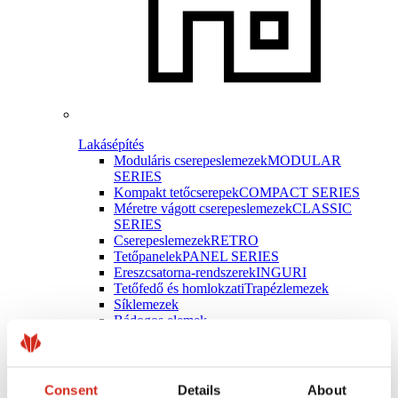
Lakásépítés
Moduláris cserepeslemezek
MODULAR
SERIES
Kompakt tetőcserepek
COMPACT SERIES
Méretre vágott cserepeslemezek
CLASSIC
SERIES
Cserepeslemezek
RETRO
Tetőpanelek
PANEL SERIES
Ereszcsatorna-rendszerek
INGURI
Tetőfedő és homlokzati
Trapézlemezek
Síklemezek
Bádogos elemek
Tetőfedési tartozékok
Consent
Details
About