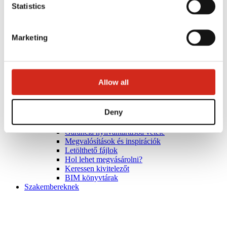
Statistics
Marketing
Allow all
Deny
Hasznos linkek
Bevonatok, színválaszték és garanciák
Garancia nyilvántartásba vétele
Megvalósítások és inspirációk
Letölthető fájlok
Hol lehet megvásárolni?
Keressen kivitelezőt
BIM könyvtárak
Szakembereknek