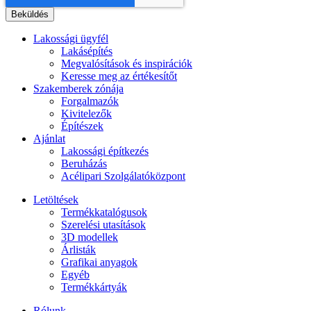
Lakossági ügyfél
Lakásépítés
Megvalósítások és inspirációk
Keresse meg az értékesítőt
Szakemberek zónája
Forgalmazók
Kivitelezők
Építészek
Ajánlat
Lakossági építkezés
Beruházás
Acélipari Szolgálatóközpont
Letöltések
Termékkatalógusok
Szerelési utasítások
3D modellek
Árlisták
Grafikai anyagok
Egyéb
Termékkártyák
Rólunk