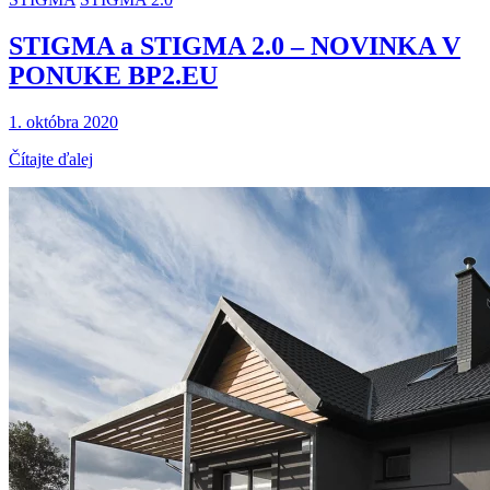
STIGMA a STIGMA 2.0 – NOVINKA V
PONUKE BP2.EU
1. októbra 2020
Čítajte ďalej