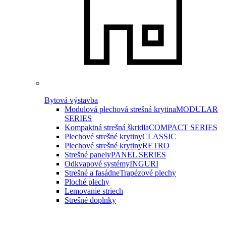
Bytová výstavba
Modulová plechová strešná krytina
MODULAR
SERIES
Kompaktná strešná škridla
COMPACT SERIES
Plechové strešné krytiny
CLASSIC
Plechové strešné krytiny
RETRO
Strešné panely
PANEL SERIES
Odkvapové systémy
INGURI
Strešné a fasádne
Trapézové plechy
Ploché plechy
Lemovanie striech
Strešné doplnky