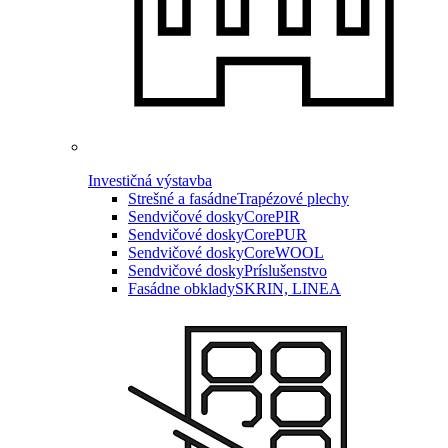
Investičná výstavba
Strešné a fasádne
Trapézové plechy
Sendvičové dosky
CorePIR
Sendvičové dosky
CorePUR
Sendvičové dosky
CoreWOOL
Sendvičové dosky
Príslušenstvo
Fasádne obklady
SKRIN, LINEA