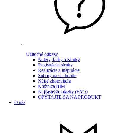
Užitočné odkazy
Nátery, farby a záruky
Registrácia záruky
Realizácie a inšpirácie
Súbory na stiahnutie
Nájsť zhotoviteľa
Knižnica BIM
Najčastejšie otázky (FAQ)
OPÝTAJTE SA NA PRODUKT
O nás