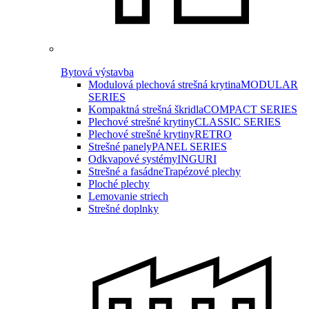
Bytová výstavba
Modulová plechová strešná krytina
MODULAR
SERIES
Kompaktná strešná škridla
COMPACT SERIES
Plechové strešné krytiny
CLASSIC SERIES
Plechové strešné krytiny
RETRO
Strešné panely
PANEL SERIES
Odkvapové systémy
INGURI
Strešné a fasádne
Trapézové plechy
Ploché plechy
Lemovanie striech
Strešné doplnky