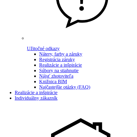
Užitočné odkazy
Nátery, farby a záruky
Registrácia záruky
Realizácie a inšpirácie
Súbory na stiahnutie
Nájsť zhotoviteľa
Knižnica BIM
Najčastejšie otázky (FAQ)
Realizácie a inšpirácie
Individuálny zákazník