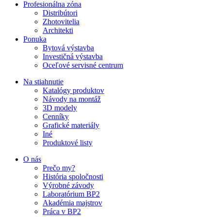
Profesionálna zóna
Distribútori
Zhotovitelia
Architekti
Ponuka
Bytová výstavba
Investičná výstavba
Oceľové servisné centrum
Na stiahnutie
Katalógy produktov
Návody na montáž
3D modely
Cenníky
Grafické materiály
Iné
Produktové listy
O nás
Prečo my?
História spoločnosti
Výrobné závody
Laboratórium BP2
Akadémia majstrov
Práca v BP2