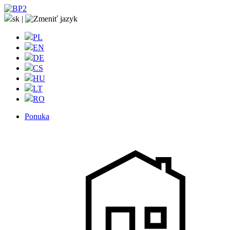
sk
|
PL
EN
DE
CS
HU
LT
RO
Ponuka