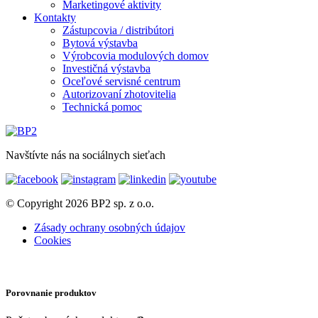
Marketingové aktivity
Kontakty
Zástupcovia / distribútori
Bytová výstavba
Výrobcovia modulových domov
Investičná výstavba
Oceľové servisné centrum
Autorizovaní zhotovitelia
Technická pomoc
Navštívte nás na sociálnych sieťach
© Copyright 2026 BP2 sp. z o.o.
Zásady ochrany osobných údajov
Cookies
Porovnanie produktov