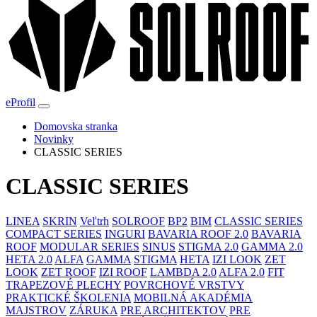
eProfil
Domovska stranka
Novinky
CLASSIC SERIES
CLASSIC SERIES
LINEA
SKRIN
Veľtrh
SOLROOF
BP2
BIM
CLASSIC SERIES
COMPACT SERIES
INGURI
BAVARIA ROOF 2.0
BAVARIA
ROOF
MODULAR SERIES
SINUS
STIGMA 2.0
GAMMA 2.0
HETA 2.0
ALFA
GAMMA
STIGMA
HETA
IZI LOOK
ZET
LOOK
ZET ROOF
IZI ROOF
LAMBDA 2.0
ALFA 2.0
FIT
TRAPEZOVÉ PLECHY
POVRCHOVÉ VRSTVY
PRAKTICKÉ ŠKOLENIA
MOBILNÁ AKADÉMIA
MAJSTROV
ZÁRUKA
PRE ARCHITEKTOV
PRE