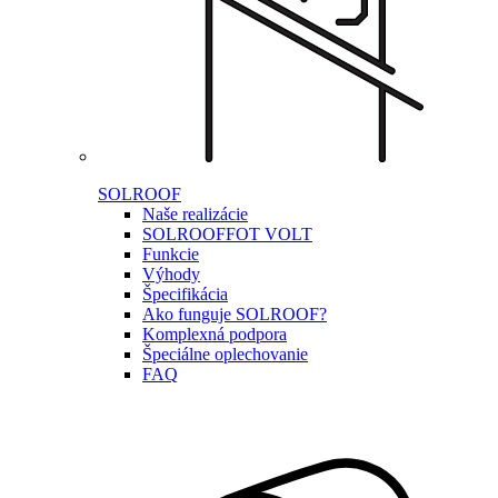
SOLROOF
Naše realizácie
SOLROOF
FOT VOLT
Funkcie
Výhody
Špecifikácia
Ako funguje SOLROOF?
Komplexná podpora
Špeciálne oplechovanie
FAQ