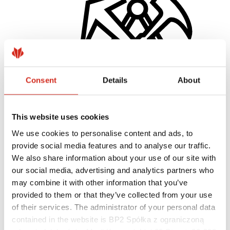
Consent
Details
About
This website uses cookies
Zhotovitelia
Akadémia majstrov
We use cookies to personalise content and ads, to
Praktický tréning
provide social media features and to analyse our traffic.
Mobilná Akadémia Majstrov
We also share information about your use of our site with
Návod na montáž
Technická pomoc
our social media, advertising and analytics partners who
MASTER ROOFER
may combine it with other information that you’ve
Súbory na stiahnutie
provided to them or that they’ve collected from your use
Optimalizovať strechu
of their services. The administrator of your personal data
contained in the website is BP2 Spółka z ograniczoną