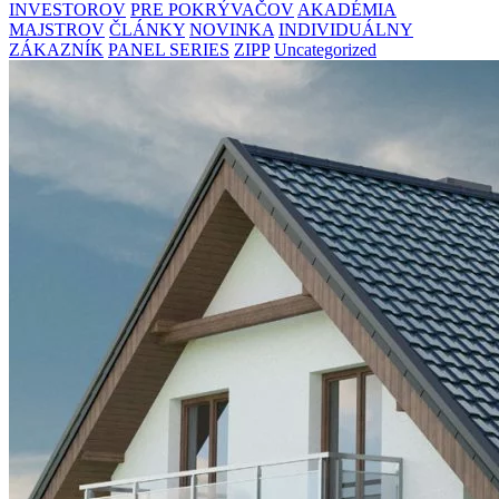
INVESTOROV
PRE POKRÝVAČOV
AKADÉMIA
MAJSTROV
ČLÁNKY
NOVINKA
INDIVIDUÁLNY
ZÁKAZNÍK
PANEL SERIES
ZIPP
Uncategorized