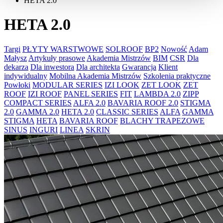
HETA 2.0
HETA 2.0
Targi
PŁYTY WARSTWOWE
SOLROOF
BP2
Nowość
Adam
Małysz
Artykuły prasowe
Akademia Mistrzów
BIM
CSR
Dla
dekarza
Dla inwestora
Dla architekta
Gwarancja
Klient
indywidualny
Mobilna Akademia Mistrzów
Szkolenia praktyczne
Powłoki
MODULAR SERIES
IZI LOOK
ZET LOOK
ZET
ROOF
IZI ROOF
PANEL SERIES
FIT
LAMBDA 2.0
ZIPP
COMPACT SERIES
ALFA 2.0
BAVARIA ROOF 2.0
STIGMA
2.0
GAMMA 2.0
HETA 2.0
CLASSIC SERIES
ALFA
GAMMA
STIGMA
HETA
BAVARIA ROOF
BLACHY TRAPEZOWE
SINUS
INGURI
LINEA
SKRIN