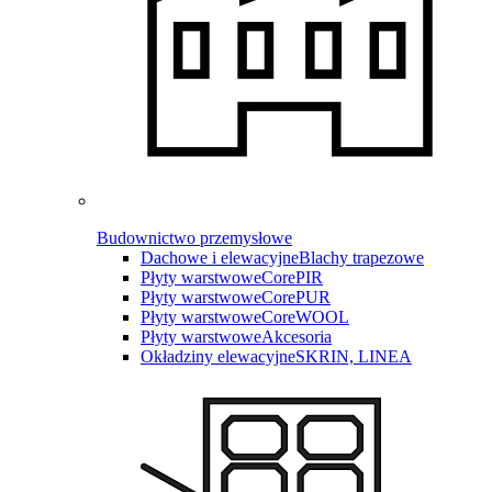
Budownictwo przemysłowe
Dachowe i elewacyjne
Blachy trapezowe
Płyty warstwowe
CorePIR
Płyty warstwowe
CorePUR
Płyty warstwowe
CoreWOOL
Płyty warstwowe
Akcesoria
Okładziny elewacyjne
SKRIN, LINEA