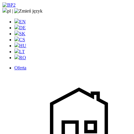
pl
|
EN
DE
SK
CS
HU
LT
RO
Oferta