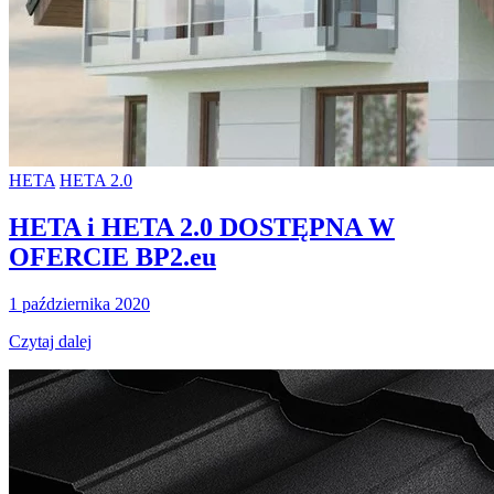
HETA
HETA 2.0
HETA i HETA 2.0 DOSTĘPNA W
OFERCIE BP2.eu
1 października 2020
Czytaj dalej