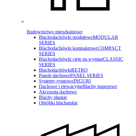
Budownictwo mieszkaniowe
Blachodachówki modułowe
MODULAR
SERIES
Blachodachówki kompaktowe
COMPACT
SERIES
Blachodachówki cięte na wymiar
CLASSIC
SERIES
Blachodachówki
RETRO
Panele dachowe
PANEL SERIES
Systemy rynnowe
INGURI
Dachowe i elewacyjne
Blachy trapezowe
Akcesoria dachowe
Blachy płaskie
Obróbki blacharskie