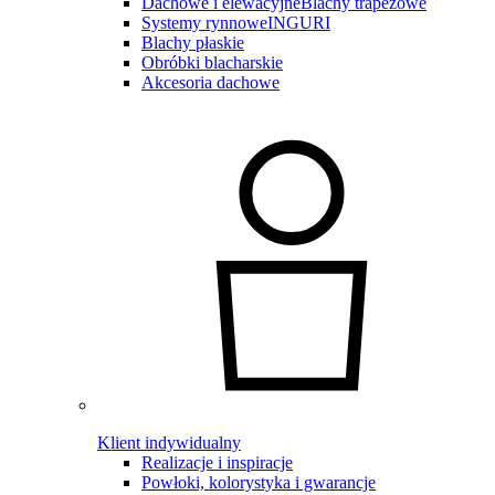
Dachowe i elewacyjne
Blachy trapezowe
Systemy rynnowe
INGURI
Blachy płaskie
Obróbki blacharskie
Akcesoria dachowe
Klient indywidualny
Realizacje i inspiracje
Powłoki, kolorystyka i gwarancje