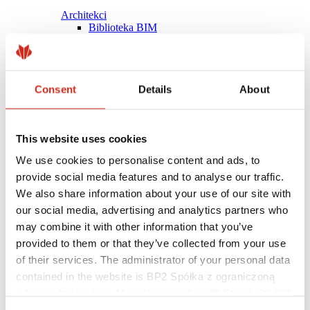
Architekci
Biblioteka BIM
Modele 3D
Plugin Revit BP2
Consent
Details
About
This website uses cookies
We use cookies to personalise content and ads, to
provide social media features and to analyse our traffic.
We also share information about your use of our site with
our social media, advertising and analytics partners who
may combine it with other information that you’ve
provided to them or that they’ve collected from your use
of their services. The administrator of your personal data
contained in the website is BP2 Spółka z ograniczoną
Pomocne linki
Powłoki, kolorystyka i gwarancje
odpowiedzialnością, Marii Konopnickiej 29 Street, 30-302
Rejestracja gwarancji
Kraków. KRS 0000369912, NIP 6762431701, REGON