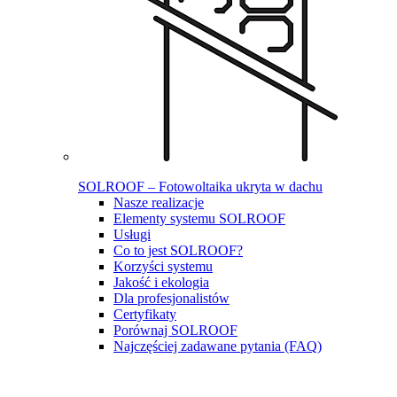
SOLROOF – Fotowoltaika ukryta w dachu
Nasze realizacje
Elementy systemu SOLROOF
Usługi
Co to jest SOLROOF?
Korzyści systemu
Jakość i ekologia
Dla profesjonalistów
Certyfikaty
Porównaj SOLROOF
Najczęściej zadawane pytania (FAQ)