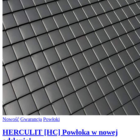
Nowość
Gwarancja
Powłoki
HERCULIT [HC] Powłoka w nowej