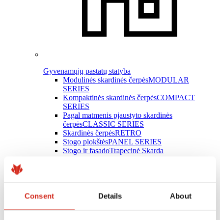
Gyvenamųjų pastatų statyba
Modulinės skardinės čerpės
MODULAR
SERIES
Kompaktinės skardinės čerpės
COMPACT
SERIES
Pagal matmenis pjaustyto skardinės
čerpės
CLASSIC SERIES
Skardinės čerpės
RETRO
Stogo plokštės
PANEL SERIES
Stogo ir fasado
Trapecinė Skarda
Latakų sistemos
INGURI
Plokščioji skarda
Skardos lankstiniai
Stogo priedai
Consent
Details
About