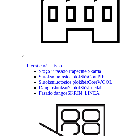
Investicinė statyba
Stogo ir fasado
Trapecinė Skarda
Sluoksniuotosios plokštės
CorePIR
Sluoksniuotosios plokštės
CoreWOOL
Daugiasluoksnės plokštės
Priedai
Fasado dangos
SKRIN, LINEA