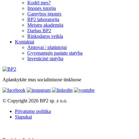
Kodėl mes?
Įmonės istorija
Gamybos įmonės
BP2 laboratorija
Meistrų akademija
Darbas BP2
Rinkodaros veikla
Kontaktai
Atstovai / platintojai
Gyvenamųjų pastatų statyba
Investicinė statyba
Aplankykite mus socialiniuose tinkluose
© Copyright 2026 BP2 sp. z o.o.
Privatumo politika
Slapukai