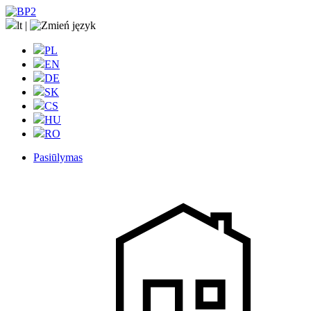
lt
|
PL
EN
DE
SK
CS
HU
RO
Pasiūlymas