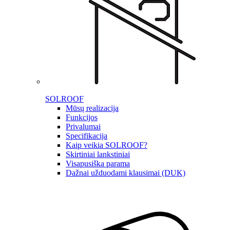
SOLROOF
Mūsų realizacija
Funkcijos
Privalumai
Specifikacija
Kaip veikia SOLROOF?
Skirtiniai lankstiniai
Visapusiška parama
Dažnai užduodami klausimai (DUK)