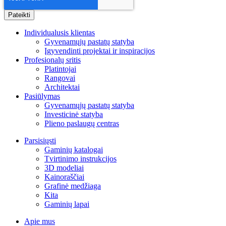
Individualusis klientas
Gyvenamųjų pastatų statyba
Įgyvendinti projektai ir inspiracijos
Profesionalų sritis
Platintojai
Rangovai
Architektai
Pasiūlymas
Gyvenamųjų pastatų statyba
Investicinė statyba
Plieno paslaugų centras
Parsisiųsti
Gaminių katalogai
Tvirtinimo instrukcijos
3D modeliai
Kainoraščiai
Grafinė medžiaga
Kita
Gaminių lapai
Apie mus