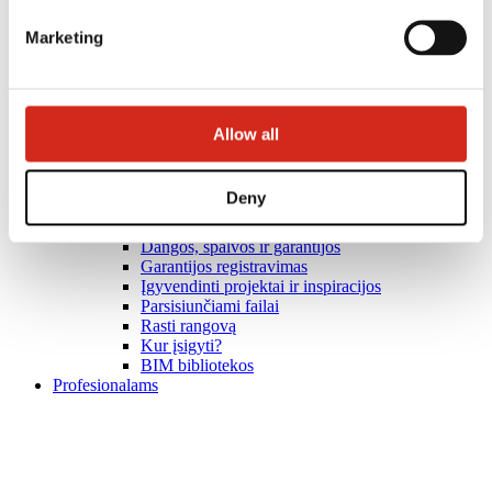
Marketing
Allow all
Deny
Naudingos nuorodos
Dangos, spalvos ir garantijos
Garantijos registravimas
Įgyvendinti projektai ir inspiracijos
Parsisiunčiami failai
Rasti rangovą
Kur įsigyti?
BIM bibliotekos
Profesionalams