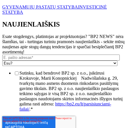
GYVENAMŲJŲ PASTATŲ STATYBA
INVESTICINĖ
STATYBA
NAUJIENLAIŠKIS
Esate stogdengys, platintojas ar projektuotojas? "BP2 NEWS" nėra
šlamštas, tai - turtingas turiniu pramonės naujienlaiškis - sekite mūsų
naujienas apie stogų dangų tendencijas ir sparčiai besiplečiantį BP2
asortimentą!
Sutinku, kad bendrovė BP2 sp. z o.o., įsikūrusi
Krokuvoje, Marii Konopnickiej
Nadwiślańska g. 29,
tvarkytų mano asmens duomenis rinkodaros pasiūlymų
gavimo tikslais. BP2 sp. z o.o. naujienlaiškio paslaugos
teikimo sąlygas ir visą BP2 sp. z o.o. naujienlaiškio
paslaugos naudotojams skirtos informacinės išlygos turinį
galima rasti adresu:
https://bp2.eu/lt/parsisiunciami-
failai/
.
*