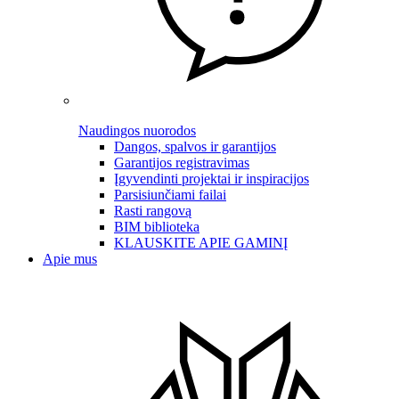
Naudingos nuorodos
Dangos, spalvos ir garantijos
Garantijos registravimas
Įgyvendinti projektai ir inspiracijos
Parsisiunčiami failai
Rasti rangovą
BIM biblioteka
KLAUSKITE APIE GAMINĮ
Apie mus