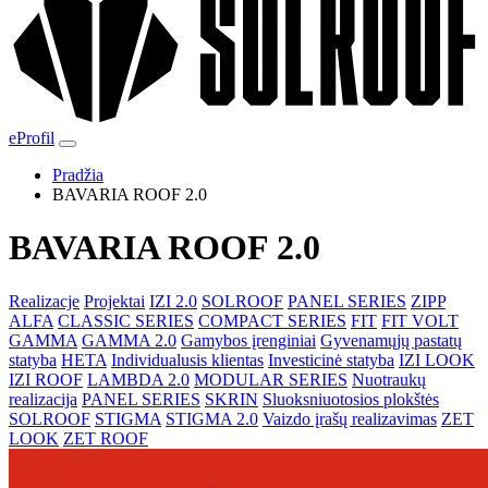
eProfil
Pradžia
BAVARIA ROOF 2.0
BAVARIA ROOF 2.0
Realizacje
Projektai
IZI 2.0
SOLROOF
PANEL SERIES
ZIPP
ALFA
CLASSIC SERIES
COMPACT SERIES
FIT
FIT VOLT
GAMMA
GAMMA 2.0
Gamybos įrenginiai
Gyvenamųjų pastatų
statyba
HETA
Individualusis klientas
Investicinė statyba
IZI LOOK
IZI ROOF
LAMBDA 2.0
MODULAR SERIES
Nuotraukų
realizacija
PANEL SERIES
SKRIN
Sluoksniuotosios plokštės
SOLROOF
STIGMA
STIGMA 2.0
Vaizdo įrašų realizavimas
ZET
LOOK
ZET ROOF