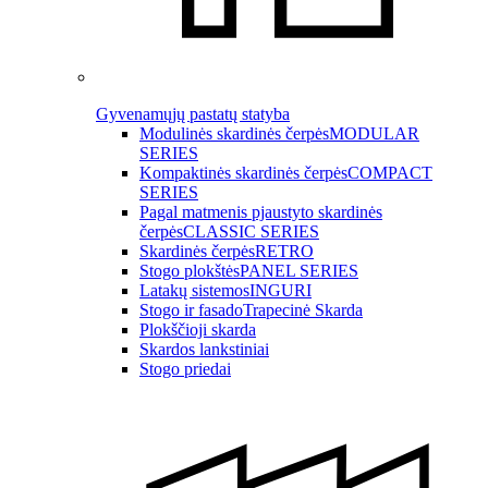
Gyvenamųjų pastatų statyba
Modulinės skardinės čerpės
MODULAR
SERIES
Kompaktinės skardinės čerpės
COMPACT
SERIES
Pagal matmenis pjaustyto skardinės
čerpės
CLASSIC SERIES
Skardinės čerpės
RETRO
Stogo plokštės
PANEL SERIES
Latakų sistemos
INGURI
Stogo ir fasado
Trapecinė Skarda
Plokščioji skarda
Skardos lankstiniai
Stogo priedai