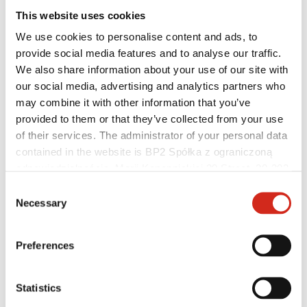
This website uses cookies
We use cookies to personalise content and ads, to
provide social media features and to analyse our traffic.
We also share information about your use of our site with
our social media, advertising and analytics partners who
may combine it with other information that you’ve
provided to them or that they’ve collected from your use
of their services. The administrator of your personal data
contained in the website is BP2 Spółka z ograniczoną
odpowiedzialnością, Marii Konopnickiej 29 Street, 30-302
Individualusis klientas
Kraków. KRS 0000369912, NIP 6762431701, REGON
Įgyvendinti projektai ir inspiracijos
Consent
Dangos, spalvos ir garantijos
121387608.
Necessary
Selection
Garantijos registravimas
Rasti pardavėją / rangovą
Preferences
Statistics