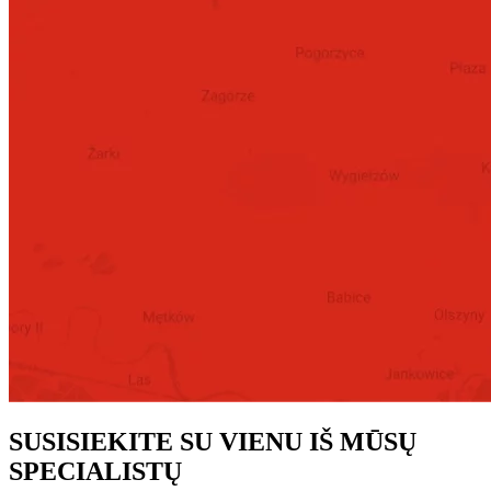
SUSISIEKITE SU VIENU IŠ MŪSŲ
SPECIALISTŲ