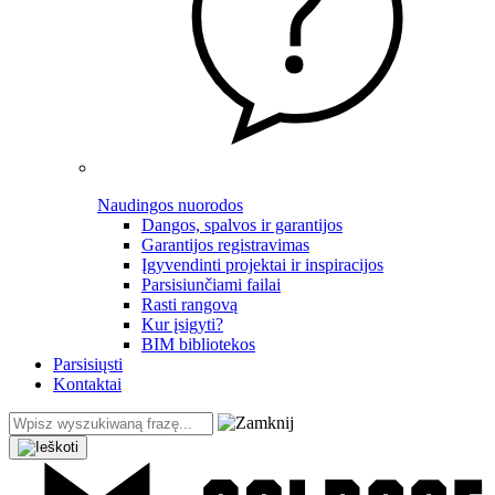
Naudingos nuorodos
Dangos, spalvos ir garantijos
Garantijos registravimas
Įgyvendinti projektai ir inspiracijos
Parsisiunčiami failai
Rasti rangovą
Kur įsigyti?
BIM bibliotekos
Parsisiųsti
Kontaktai