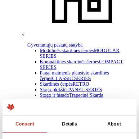
Gyvenamųjų pastatų statyba
Modulinės skardinės čerpės
MODULAR
SERIES
Kompaktinės skardinės čerpės
COMPACT
SERIES
Pagal matmenis pjaustyto skardinės
čerpės
CLASSIC SERIES
Skardinės čerpės
RETRO
Stogo plokštės
PANEL SERIES
Stogo ir fasado
Trapecinė Skarda
Latakų sistemos
INGURI
Plokščioji skarda
Skardos lankstiniai
Stogo priedai
Consent
Details
About