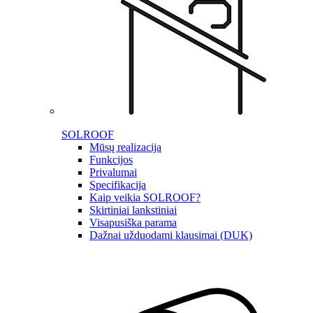
SOLROOF
Mūsų realizacija
Funkcijos
Privalumai
Specifikacija
Kaip veikia SOLROOF?
Skirtiniai lankstiniai
Visapusiška parama
Dažnai užduodami klausimai (DUK)