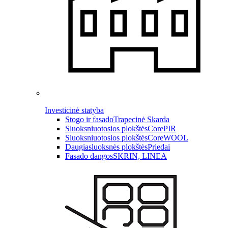
Investicinė statyba
Stogo ir fasado
Trapecinė Skarda
Sluoksniuotosios plokštės
CorePIR
Sluoksniuotosios plokštės
CoreWOOL
Daugiasluoksnės plokštės
Priedai
Fasado dangos
SKRIN, LINEA