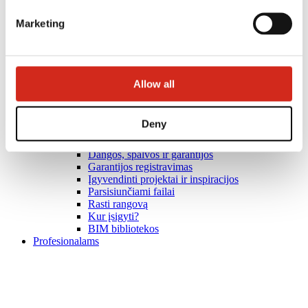
Marketing
Allow all
Deny
Naudingos nuorodos
Dangos, spalvos ir garantijos
Garantijos registravimas
Įgyvendinti projektai ir inspiracijos
Parsisiunčiami failai
Rasti rangovą
Kur įsigyti?
BIM bibliotekos
Profesionalams