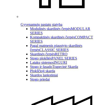
Gyvenamųjų pastatų statyba
Modulinės skardinės čerpės
MODULAR
SERIES
Kompaktinės skardinės čerpės
COMPACT
SERIES
Pagal matmenis pjaustyto skardinės
čerpės
CLASSIC SERIES
Skardinės čerpės
RETRO
Stogo plokštės
PANEL SERIES
Latakų sistemos
INGURI
Stogo ir fasado
Trapecinė Skarda
Plokščioji skarda
Skardos lankstiniai
Stogo priedai