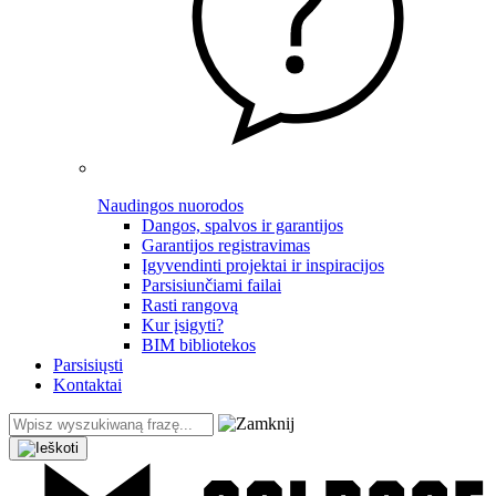
Naudingos nuorodos
Dangos, spalvos ir garantijos
Garantijos registravimas
Įgyvendinti projektai ir inspiracijos
Parsisiunčiami failai
Rasti rangovą
Kur įsigyti?
BIM bibliotekos
Parsisiųsti
Kontaktai