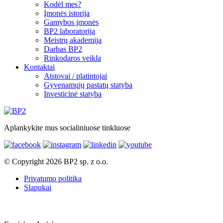
Kodėl mes?
Įmonės istorija
Gamybos įmonės
BP2 laboratorija
Meistrų akademija
Darbas BP2
Rinkodaros veikla
Kontaktai
Atstovai / platintojai
Gyvenamųjų pastatų statyba
Investicinė statyba
Aplankykite mus socialiniuose tinkluose
© Copyright 2026 BP2 sp. z o.o.
Privatumo politika
Slapukai