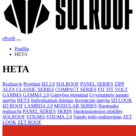
eProfil
Pradžia
HETA
HETA
Realizacje
Projektai
IZI 2.0
SOLROOF
PANEL SERIES
ZIPP
ALFA
CLASSIC SERIES
COMPACT SERIES
FIT
FIT VOLT
GAMMA
GAMMA 2.0
Gamybos įrenginiai
Gyvenamųjų pastatų
statyba
HETA
Individualusis klientas
Investicinė statyba
IZI LOOK
IZI ROOF
LAMBDA 2.0
MODULAR SERIES
Nuotraukų
realizacija
PANEL SERIES
SKRIN
Sluoksniuotosios plokštės
SOLROOF
STIGMA
STIGMA 2.0
Vaizdo įrašų realizavimas
ZET
LOOK
ZET ROOF