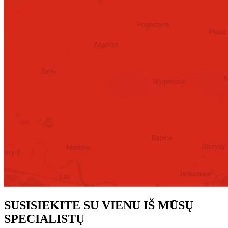
SUSISIEKITE SU VIENU IŠ MŪSŲ
SPECIALISTŲ