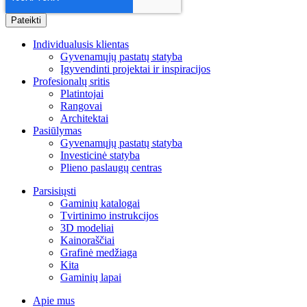
Individualusis klientas
Gyvenamųjų pastatų statyba
Įgyvendinti projektai ir inspiracijos
Profesionalų sritis
Platintojai
Rangovai
Architektai
Pasiūlymas
Gyvenamųjų pastatų statyba
Investicinė statyba
Plieno paslaugų centras
Parsisiųsti
Gaminių katalogai
Tvirtinimo instrukcijos
3D modeliai
Kainoraščiai
Grafinė medžiaga
Kita
Gaminių lapai
Apie mus