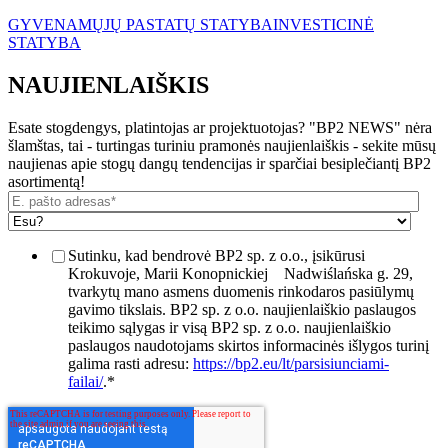
GYVENAMŲJŲ PASTATŲ STATYBA
INVESTICINĖ
STATYBA
NAUJIENLAIŠKIS
Esate stogdengys, platintojas ar projektuotojas? "BP2 NEWS" nėra
šlamštas, tai - turtingas turiniu pramonės naujienlaiškis - sekite mūsų
naujienas apie stogų dangų tendencijas ir sparčiai besiplečiantį BP2
asortimentą!
Sutinku, kad bendrovė BP2 sp. z o.o., įsikūrusi
Krokuvoje, Marii Konopnickiej
Nadwiślańska g. 29,
tvarkytų mano asmens duomenis rinkodaros pasiūlymų
gavimo tikslais. BP2 sp. z o.o. naujienlaiškio paslaugos
teikimo sąlygas ir visą BP2 sp. z o.o. naujienlaiškio
paslaugos naudotojams skirtos informacinės išlygos turinį
galima rasti adresu:
https://bp2.eu/lt/parsisiunciami-
failai/
.
*