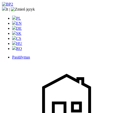
lt
|
PL
EN
DE
SK
CS
HU
RO
Pasiūlymas