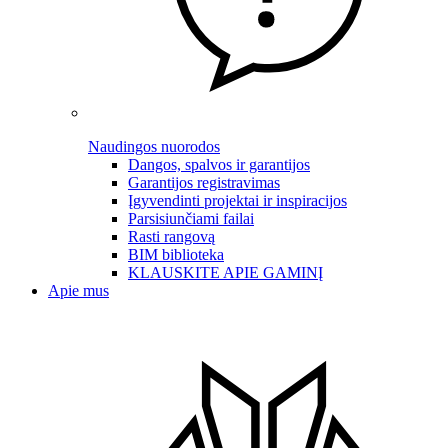
Naudingos nuorodos
Dangos, spalvos ir garantijos
Garantijos registravimas
Įgyvendinti projektai ir inspiracijos
Parsisiunčiami failai
Rasti rangovą
BIM biblioteka
KLAUSKITE APIE GAMINĮ
Apie mus