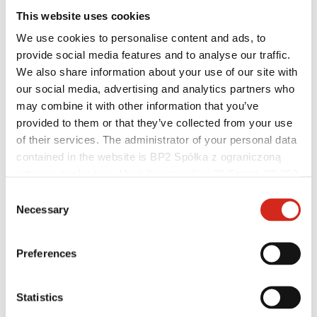
This website uses cookies
We use cookies to personalise content and ads, to
provide social media features and to analyse our traffic.
We also share information about your use of our site with
our social media, advertising and analytics partners who
may combine it with other information that you’ve
provided to them or that they’ve collected from your use
of their services. The administrator of your personal data
contained in the website is BP2 Spółka z ograniczoną
odpowiedzialnością, Marii Konopnickiej 29 Street, 30-302
Individualusis klientas
Kraków. KRS 0000369912, NIP 6762431701, REGON
Įgyvendinti projektai ir inspiracijos
Consent
Dangos, spalvos ir garantijos
121387608.
Necessary
Selection
Garantijos registravimas
Rasti pardavėją / rangovą
Preferences
Statistics