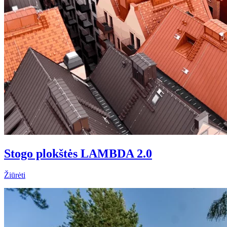
Stogo plokštės LAMBDA 2.0
Žiūrėti