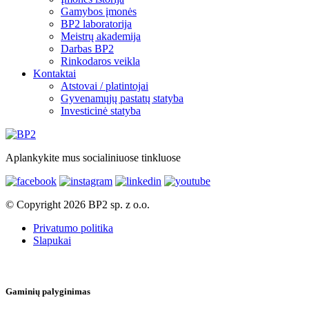
Gamybos įmonės
BP2 laboratorija
Meistrų akademija
Darbas BP2
Rinkodaros veikla
Kontaktai
Atstovai / platintojai
Gyvenamųjų pastatų statyba
Investicinė statyba
Aplankykite mus socialiniuose tinkluose
© Copyright 2026 BP2 sp. z o.o.
Privatumo politika
Slapukai
Gaminių palyginimas