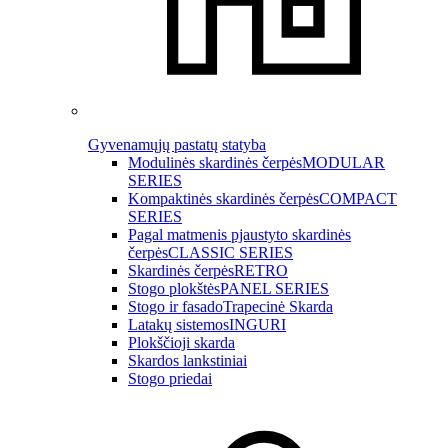
Gyvenamųjų pastatų statyba
Modulinės skardinės čerpės
MODULAR
SERIES
Kompaktinės skardinės čerpės
COMPACT
SERIES
Pagal matmenis pjaustyto skardinės
čerpės
CLASSIC SERIES
Skardinės čerpės
RETRO
Stogo plokštės
PANEL SERIES
Stogo ir fasado
Trapecinė Skarda
Latakų sistemos
INGURI
Plokščioji skarda
Skardos lankstiniai
Stogo priedai