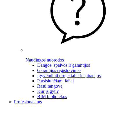
Naudingos nuorodos
Dangos, spalvos ir garantijos
Garantijos registravimas
Įgyvendinti projektai ir inspiracijos
Parsisiunčiami failai
Rasti rangovą
Kur įsigyti?
BIM bibliotekos
Profesionalams