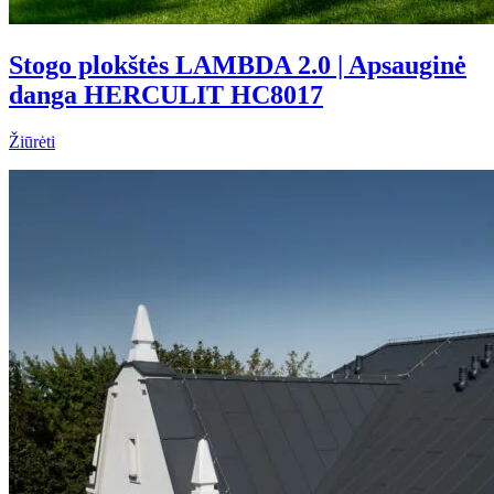
Stogo plokštės LAMBDA 2.0 | Apsauginė
danga HERCULIT HC8017
Žiūrėti