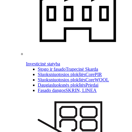
Investicinė statyba
Stogo ir fasado
Trapecinė Skarda
Sluoksniuotosios plokštės
CorePIR
Sluoksniuotosios plokštės
CoreWOOL
Daugiasluoksnės plokštės
Priedai
Fasado dangos
SKRIN, LINEA