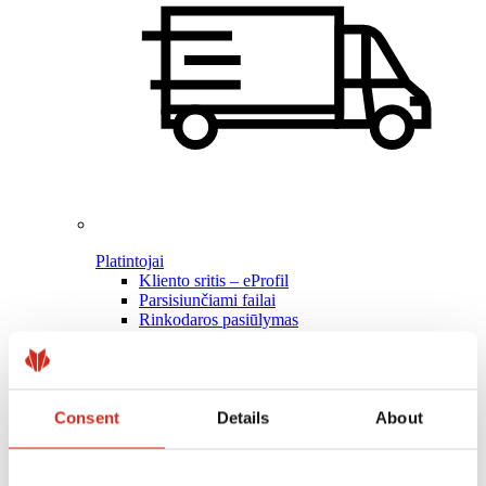
Platintojai
Kliento sritis – eProfil
Parsisiunčiami failai
Rinkodaros pasiūlymas
BP2 programa 50:50
Optimizuoti stogą
Consent
Details
About