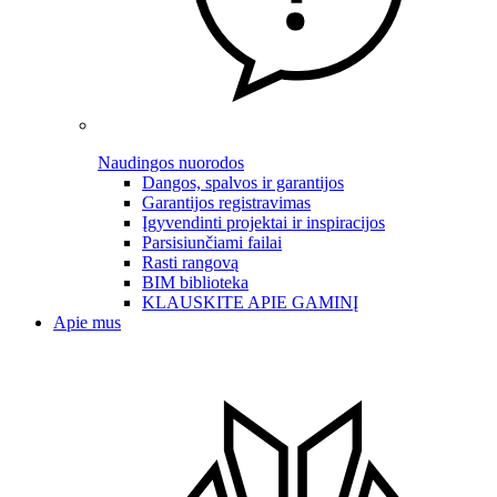
Naudingos nuorodos
Dangos, spalvos ir garantijos
Garantijos registravimas
Įgyvendinti projektai ir inspiracijos
Parsisiunčiami failai
Rasti rangovą
BIM biblioteka
KLAUSKITE APIE GAMINĮ
Apie mus