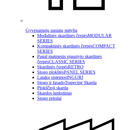
Gyvenamųjų pastatų statyba
Modulinės skardinės čerpės
MODULAR
SERIES
Kompaktinės skardinės čerpės
COMPACT
SERIES
Pagal matmenis pjaustyto skardinės
čerpės
CLASSIC SERIES
Skardinės čerpės
RETRO
Stogo plokštės
PANEL SERIES
Latakų sistemos
INGURI
Stogo ir fasado
Trapecinė Skarda
Plokščioji skarda
Skardos lankstiniai
Stogo priedai