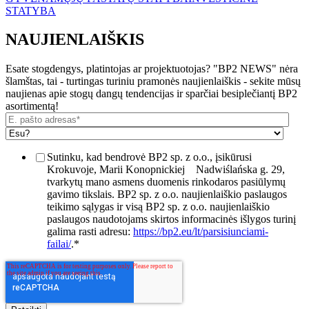
STATYBA
NAUJIENLAIŠKIS
Esate stogdengys, platintojas ar projektuotojas? "BP2 NEWS" nėra
šlamštas, tai - turtingas turiniu pramonės naujienlaiškis - sekite mūsų
naujienas apie stogų dangų tendencijas ir sparčiai besiplečiantį BP2
asortimentą!
Sutinku, kad bendrovė BP2 sp. z o.o., įsikūrusi
Krokuvoje, Marii Konopnickiej
Nadwiślańska g. 29,
tvarkytų mano asmens duomenis rinkodaros pasiūlymų
gavimo tikslais. BP2 sp. z o.o. naujienlaiškio paslaugos
teikimo sąlygas ir visą BP2 sp. z o.o. naujienlaiškio
paslaugos naudotojams skirtos informacinės išlygos turinį
galima rasti adresu:
https://bp2.eu/lt/parsisiunciami-
failai/
.
*