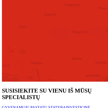
SUSISIEKITE SU VIENU IŠ MŪSŲ
SPECIALISTŲ
GYVENAMŲJŲ PASTATŲ STATYBA
INVESTICINĖ