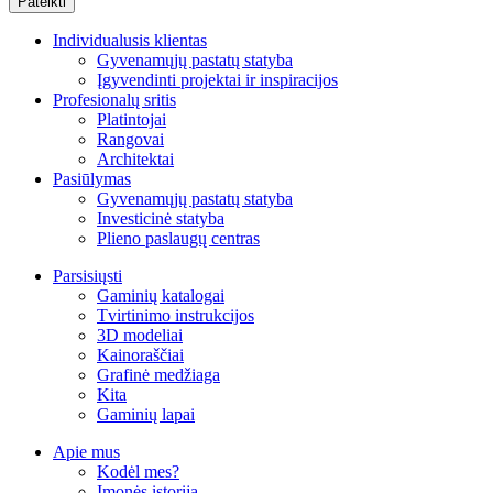
Individualusis klientas
Gyvenamųjų pastatų statyba
Įgyvendinti projektai ir inspiracijos
Profesionalų sritis
Platintojai
Rangovai
Architektai
Pasiūlymas
Gyvenamųjų pastatų statyba
Investicinė statyba
Plieno paslaugų centras
Parsisiųsti
Gaminių katalogai
Tvirtinimo instrukcijos
3D modeliai
Kainoraščiai
Grafinė medžiaga
Kita
Gaminių lapai
Apie mus
Kodėl mes?
Įmonės istorija