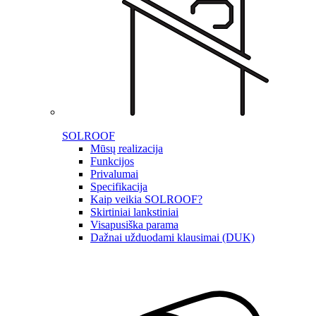
SOLROOF
Mūsų realizacija
Funkcijos
Privalumai
Specifikacija
Kaip veikia SOLROOF?
Skirtiniai lankstiniai
Visapusiška parama
Dažnai užduodami klausimai (DUK)