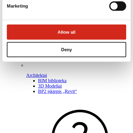
Marketing
Allow all
Deny
Architektai
BIM biblioteka
3D Modeliai
BP2 įskiepis „Revit“