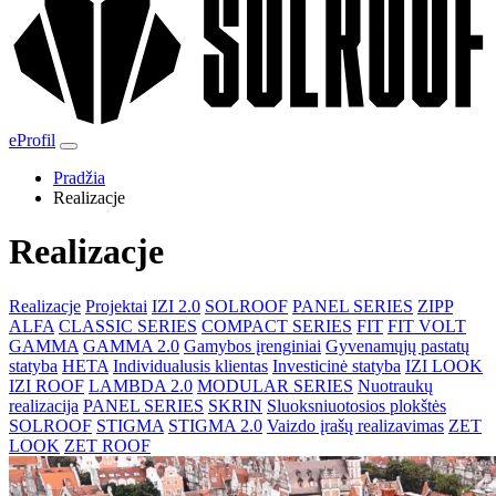
eProfil
Pradžia
Realizacje
Realizacje
Realizacje
Projektai
IZI 2.0
SOLROOF
PANEL SERIES
ZIPP
ALFA
CLASSIC SERIES
COMPACT SERIES
FIT
FIT VOLT
GAMMA
GAMMA 2.0
Gamybos įrenginiai
Gyvenamųjų pastatų
statyba
HETA
Individualusis klientas
Investicinė statyba
IZI LOOK
IZI ROOF
LAMBDA 2.0
MODULAR SERIES
Nuotraukų
realizacija
PANEL SERIES
SKRIN
Sluoksniuotosios plokštės
SOLROOF
STIGMA
STIGMA 2.0
Vaizdo įrašų realizavimas
ZET
LOOK
ZET ROOF