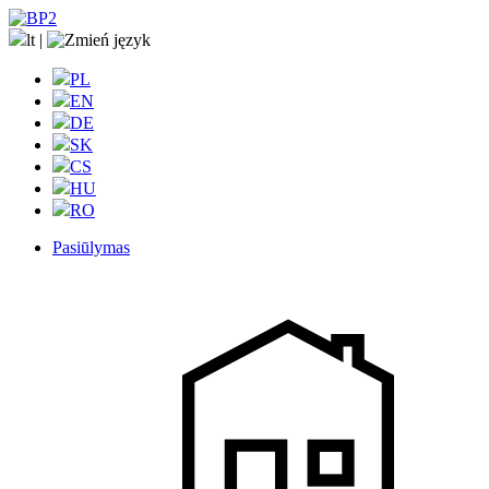
lt
|
PL
EN
DE
SK
CS
HU
RO
Pasiūlymas