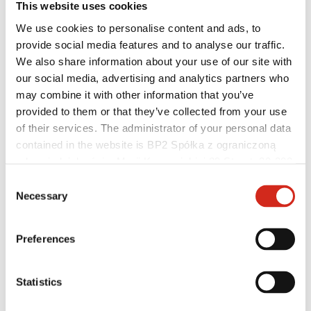
This website uses cookies
We use cookies to personalise content and ads, to
provide social media features and to analyse our traffic.
We also share information about your use of our site with
our social media, advertising and analytics partners who
may combine it with other information that you’ve
provided to them or that they’ve collected from your use
of their services. The administrator of your personal data
contained in the website is BP2 Spółka z ograniczoną
Rangovai
odpowiedzialnością, Marii Konopnickiej 29 Street, 30-302
Meistrų akademija
Kraków. KRS 0000369912, NIP 6762431701, REGON
Praktiniai mokymai
Consent
Mobilioji meistrų akademija
121387608.
Necessary
Selection
Tvirtinimo instrukcijos
Techninė pagalba
MASTER ROOFER
Preferences
Parsisiunčiami failai
Optimizuoti stogą
Statistics