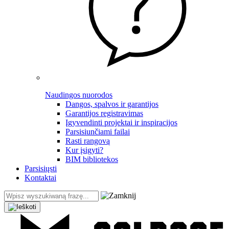
Naudingos nuorodos
Dangos, spalvos ir garantijos
Garantijos registravimas
Įgyvendinti projektai ir inspiracijos
Parsisiunčiami failai
Rasti rangovą
Kur įsigyti?
BIM bibliotekos
Parsisiųsti
Kontaktai