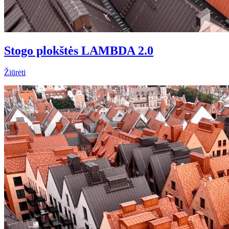
Stogo plokštės LAMBDA 2.0
Žiūrėti