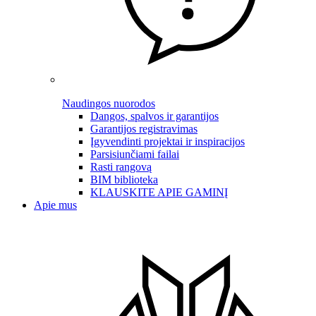
Naudingos nuorodos
Dangos, spalvos ir garantijos
Garantijos registravimas
Įgyvendinti projektai ir inspiracijos
Parsisiunčiami failai
Rasti rangovą
BIM biblioteka
KLAUSKITE APIE GAMINĮ
Apie mus