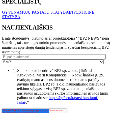
SPECIALISTŲ
GYVENAMŲJŲ PASTATŲ STATYBA
INVESTICINĖ
STATYBA
NAUJIENLAIŠKIS
Esate stogdengys, platintojas ar projektuotojas? "BP2 NEWS" nėra
šlamštas, tai - turtingas turiniu pramonės naujienlaiškis - sekite mūsų
naujienas apie stogų dangų tendencijas ir sparčiai besiplečiantį BP2
asortimentą!
Sutinku, kad bendrovė BP2 sp. z o.o., įsikūrusi
Krokuvoje, Marii Konopnickiej
Nadwiślańska g. 29,
tvarkytų mano asmens duomenis rinkodaros pasiūlymų
gavimo tikslais. BP2 sp. z o.o. naujienlaiškio paslaugos
teikimo sąlygas ir visą BP2 sp. z o.o. naujienlaiškio
paslaugos naudotojams skirtos informacinės išlygos turinį
galima rasti adresu:
https://bp2.eu/lt/parsisiunciami-
failai/
.
*