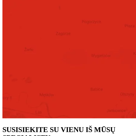
SUSISIEKITE SU VIENU IŠ MŪSŲ