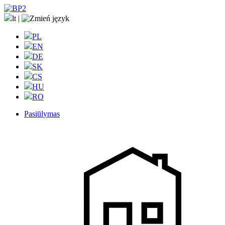
lt
|
PL
EN
DE
SK
CS
HU
RO
Pasiūlymas