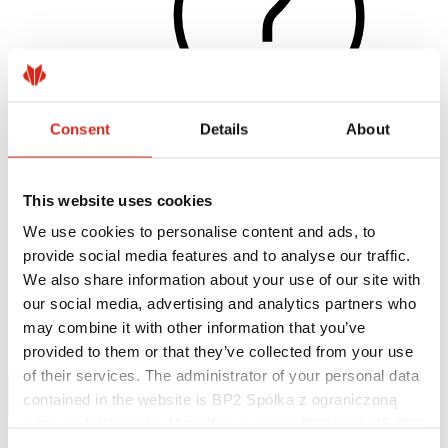
Consent
Details
About
Naudingos nuorodos
This website uses cookies
Dangos, spalvos ir garantijos
Garantijos registravimas
We use cookies to personalise content and ads, to
Įgyvendinti projektai ir inspiracijos
provide social media features and to analyse our traffic.
Parsisiunčiami failai
Rasti rangovą
We also share information about your use of our site with
Kur įsigyti?
our social media, advertising and analytics partners who
BIM bibliotekos
may combine it with other information that you’ve
Parsisiųsti
Kontaktai
provided to them or that they’ve collected from your use
of their services. The administrator of your personal data
contained in the website is BP2 Spółka z ograniczoną
odpowiedzialnością, Marii Konopnickiej 29 Street, 30-302
Kraków. KRS 0000369912, NIP 6762431701, REGON