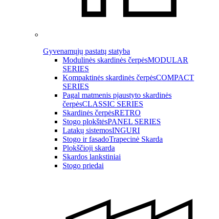
Gyvenamųjų pastatų statyba
Modulinės skardinės čerpės
MODULAR
SERIES
Kompaktinės skardinės čerpės
COMPACT
SERIES
Pagal matmenis pjaustyto skardinės
čerpės
CLASSIC SERIES
Skardinės čerpės
RETRO
Stogo plokštės
PANEL SERIES
Latakų sistemos
INGURI
Stogo ir fasado
Trapecinė Skarda
Plokščioji skarda
Skardos lankstiniai
Stogo priedai