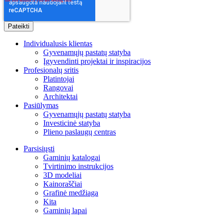
Individualusis klientas
Gyvenamųjų pastatų statyba
Įgyvendinti projektai ir inspiracijos
Profesionalų sritis
Platintojai
Rangovai
Architektai
Pasiūlymas
Gyvenamųjų pastatų statyba
Investicinė statyba
Plieno paslaugų centras
Parsisiųsti
Gaminių katalogai
Tvirtinimo instrukcijos
3D modeliai
Kainoraščiai
Grafinė medžiaga
Kita
Gaminių lapai