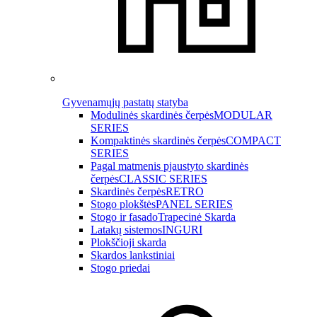
Gyvenamųjų pastatų statyba
Modulinės skardinės čerpės
MODULAR
SERIES
Kompaktinės skardinės čerpės
COMPACT
SERIES
Pagal matmenis pjaustyto skardinės
čerpės
CLASSIC SERIES
Skardinės čerpės
RETRO
Stogo plokštės
PANEL SERIES
Stogo ir fasado
Trapecinė Skarda
Latakų sistemos
INGURI
Plokščioji skarda
Skardos lankstiniai
Stogo priedai