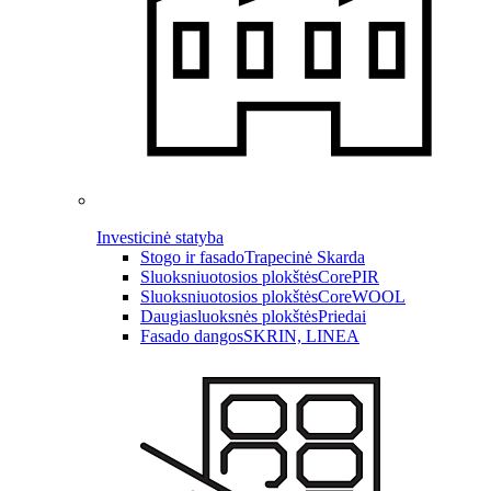
Investicinė statyba
Stogo ir fasado
Trapecinė Skarda
Sluoksniuotosios plokštės
CorePIR
Sluoksniuotosios plokštės
CoreWOOL
Daugiasluoksnės plokštės
Priedai
Fasado dangos
SKRIN, LINEA