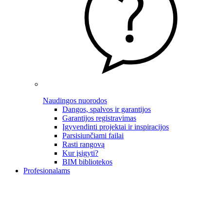
Naudingos nuorodos
Dangos, spalvos ir garantijos
Garantijos registravimas
Įgyvendinti projektai ir inspiracijos
Parsisiunčiami failai
Rasti rangovą
Kur įsigyti?
BIM bibliotekos
Profesionalams