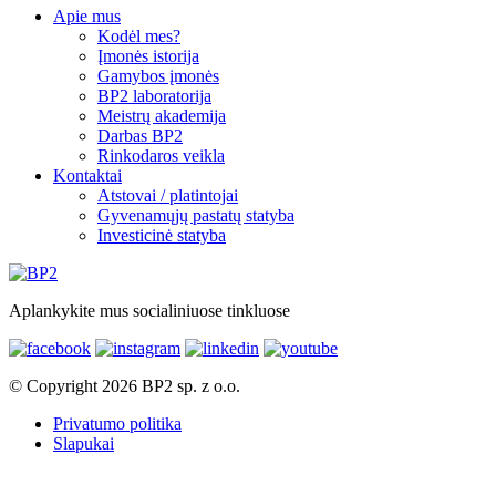
Apie mus
Kodėl mes?
Įmonės istorija
Gamybos įmonės
BP2 laboratorija
Meistrų akademija
Darbas BP2
Rinkodaros veikla
Kontaktai
Atstovai / platintojai
Gyvenamųjų pastatų statyba
Investicinė statyba
Aplankykite mus socialiniuose tinkluose
© Copyright 2026 BP2 sp. z o.o.
Privatumo politika
Slapukai