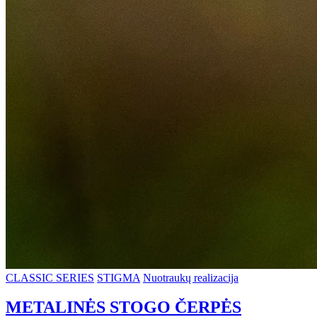
CLASSIC SERIES
STIGMA
Nuotraukų realizacija
METALINĖS STOGO ČERPĖS