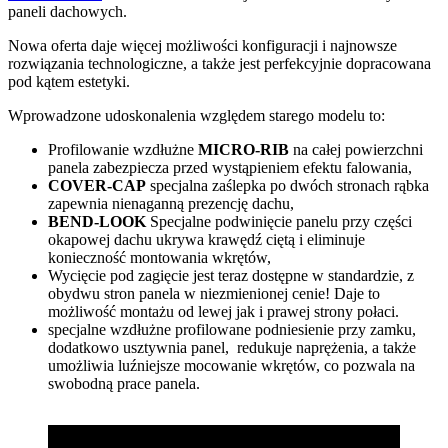
paneli dachowych.
Nowa oferta daje więcej możliwości konfiguracji i najnowsze
rozwiązania technologiczne, a także jest perfekcyjnie dopracowana
pod kątem estetyki.
Wprowadzone udoskonalenia względem starego modelu to:
Profilowanie wzdłużne
MICRO-RIB
na całej powierzchni
panela zabezpiecza przed wystąpieniem efektu falowania,
COVER-CAP
specjalna zaślepka po dwóch stronach rąbka
zapewnia nienaganną prezencję dachu,
BEND-LOOK
Specjalne podwinięcie panelu przy części
okapowej dachu ukrywa krawędź ciętą i eliminuje
konieczność montowania wkrętów,
Wycięcie pod zagięcie jest teraz dostępne w standardzie, z
obydwu stron panela w niezmienionej cenie! Daje to
możliwość montażu od lewej jak i prawej strony połaci.
specjalne wzdłużne profilowane podniesienie przy zamku,
dodatkowo usztywnia panel, redukuje naprężenia, a także
umożliwia luźniejsze mocowanie wkrętów, co pozwala na
swobodną prace panela.