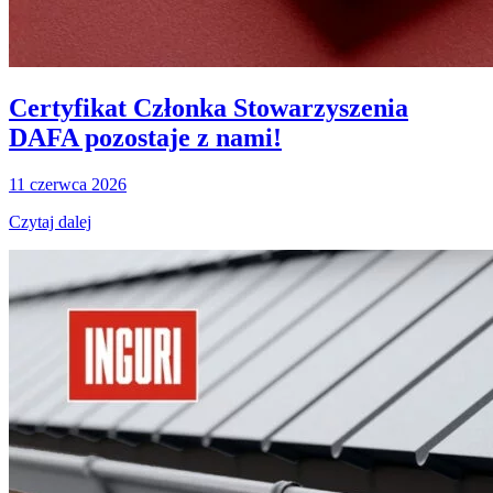
Certyfikat Członka Stowarzyszenia
DAFA pozostaje z nami!
11 czerwca 2026
Czytaj dalej