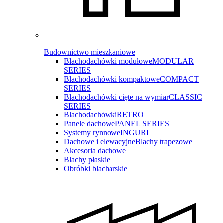
Budownictwo mieszkaniowe
Blachodachówki modułowe
MODULAR
SERIES
Blachodachówki kompaktowe
COMPACT
SERIES
Blachodachówki cięte na wymiar
CLASSIC
SERIES
Blachodachówki
RETRO
Panele dachowe
PANEL SERIES
Systemy rynnowe
INGURI
Dachowe i elewacyjne
Blachy trapezowe
Akcesoria dachowe
Blachy płaskie
Obróbki blacharskie