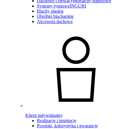
Dachowe i elewacyjne
Blachy trapezowe
Systemy rynnowe
INGURI
Blachy płaskie
Obróbki blacharskie
Akcesoria dachowe
Klient indywidualny
Realizacje i inspiracje
Powłoki, kolorystyka i gwarancje