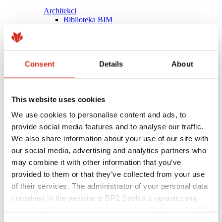
Architekci
Biblioteka BIM
Modele 3D
Plugin Revit BP2
Consent
Details
About
This website uses cookies
We use cookies to personalise content and ads, to
provide social media features and to analyse our traffic.
We also share information about your use of our site with
our social media, advertising and analytics partners who
may combine it with other information that you’ve
provided to them or that they’ve collected from your use
of their services. The administrator of your personal data
contained in the website is BP2 Spółka z ograniczoną
Pomocne linki
Powłoki, kolorystyka i gwarancje
odpowiedzialnością, Marii Konopnickiej 29 Street, 30-302
Rejestracja gwarancji
Kraków. KRS 0000369912, NIP 6762431701, REGON