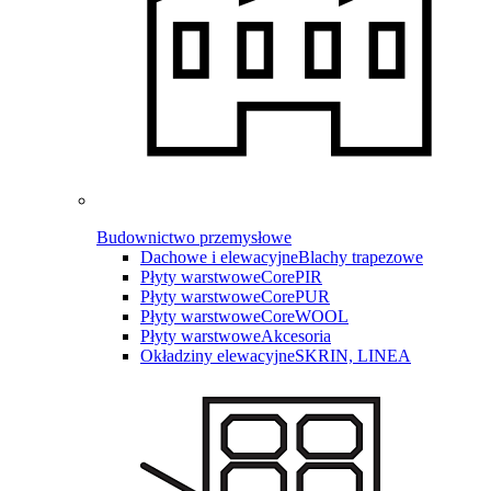
Budownictwo przemysłowe
Dachowe i elewacyjne
Blachy trapezowe
Płyty warstwowe
CorePIR
Płyty warstwowe
CorePUR
Płyty warstwowe
CoreWOOL
Płyty warstwowe
Akcesoria
Okładziny elewacyjne
SKRIN, LINEA