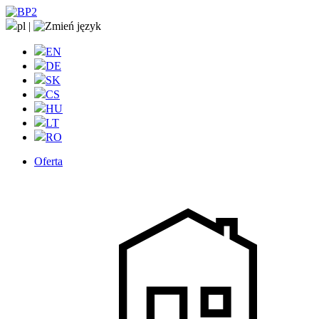
pl
|
EN
DE
SK
CS
HU
LT
RO
Oferta