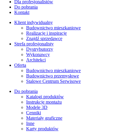
Dla profesjonalistów
Do pobrania
Kontakt
Klient indywidualny
Budownictwo mieszkaniowe
Realizacje i inspiracje
Znajdź sprzedawcę
Strefa profesjonalisty
Dystrybutorzy
Wykonawcy
Architekci
Oferta
Budownictwo mieszkaniowe
Budownictwo przemysłowe
Stalowe Centrum Serwisowe
Do pobrania
Katalogi produktów
Instrukcje montażu
Modele 3D
Cenniki
Materiały graficzne
Inne
Karty produktów