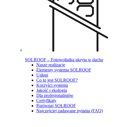
SOLROOF – Fotowoltaika ukryta w dachu
Nasze realizacje
Elementy systemu SOLROOF
Usługi
Co to jest SOLROOF?
Korzyści systemu
Jakość i ekologia
Dla profesjonalistów
Certyfikaty
Porównaj SOLROOF
Najczęściej zadawane pytania (FAQ)