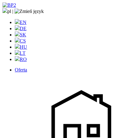
pl
|
EN
DE
SK
CS
HU
LT
RO
Oferta