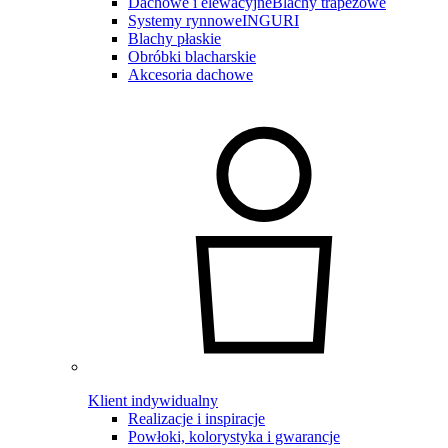
Dachowe i elewacyjne
Blachy trapezowe
Systemy rynnowe
INGURI
Blachy płaskie
Obróbki blacharskie
Akcesoria dachowe
Klient indywidualny
Realizacje i inspiracje
Powłoki, kolorystyka i gwarancje