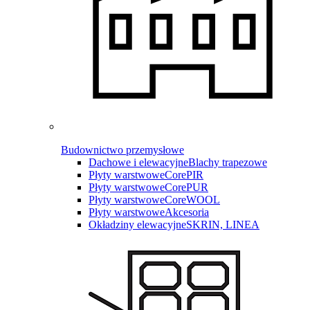
Budownictwo przemysłowe
Dachowe i elewacyjne
Blachy trapezowe
Płyty warstwowe
CorePIR
Płyty warstwowe
CorePUR
Płyty warstwowe
CoreWOOL
Płyty warstwowe
Akcesoria
Okładziny elewacyjne
SKRIN, LINEA