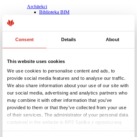
Architekci
Biblioteka BIM
Modele 3D
Plugin Revit BP2
Consent
Details
About
This website uses cookies
We use cookies to personalise content and ads, to
provide social media features and to analyse our traffic.
We also share information about your use of our site with
our social media, advertising and analytics partners who
may combine it with other information that you’ve
provided to them or that they’ve collected from your use
of their services. The administrator of your personal data
contained in the website is BP2 Spółka z ograniczoną
Pomocne linki
Powłoki, kolorystyka i gwarancje
odpowiedzialnością, Marii Konopnickiej 29 Street, 30-302
Rejestracja gwarancji
Kraków. KRS 0000369912, NIP 6762431701, REGON