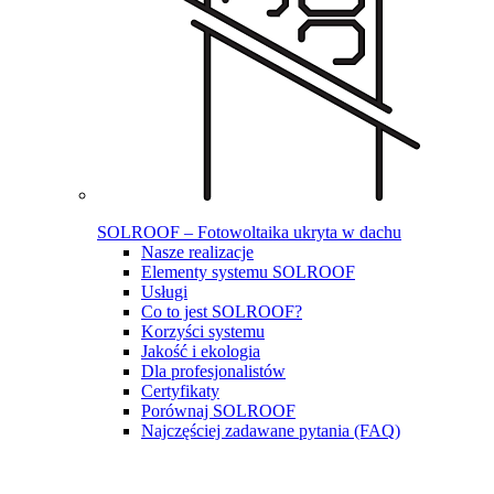
SOLROOF – Fotowoltaika ukryta w dachu
Nasze realizacje
Elementy systemu SOLROOF
Usługi
Co to jest SOLROOF?
Korzyści systemu
Jakość i ekologia
Dla profesjonalistów
Certyfikaty
Porównaj SOLROOF
Najczęściej zadawane pytania (FAQ)