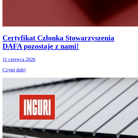
Certyfikat Członka Stowarzyszenia
DAFA pozostaje z nami!
11 czerwca 2026
Czytaj dalej