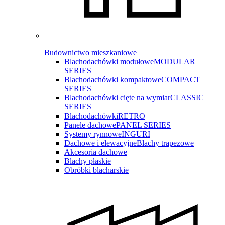
Budownictwo mieszkaniowe
Blachodachówki modułowe
MODULAR
SERIES
Blachodachówki kompaktowe
COMPACT
SERIES
Blachodachówki cięte na wymiar
CLASSIC
SERIES
Blachodachówki
RETRO
Panele dachowe
PANEL SERIES
Systemy rynnowe
INGURI
Dachowe i elewacyjne
Blachy trapezowe
Akcesoria dachowe
Blachy płaskie
Obróbki blacharskie