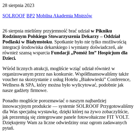
28 sierpnia 2023
SOLROOF
BP2
Mobilna Akademia Mistrzów
26 sierpnia mieliśmy przyjemność brać udział
w Pikniku
Rodzinnym Polskiego Stowarzyszenia Dekarzy – Oddział
Podlaski w Białymstoku
. Spotkanie było nie tylko możliwością
integracji środowiska dekarskiego i wymiany doświadczeń, ale
również szansą wsparcia
Fundacji „Pomóż Im” Hospicjum dla
Dzieci.
Wśród licznych atrakcji, mogliście wziąć udział również w
organizowanym przez nas konkursie. Współfinansowaliśmy także
voucher na skorzystanie z usług Hotelu „Białowieski” Conference,
Wellness & SPA, który można było wylicytować, podobnie jak
nasze gadżety firmowe.
Ponadto mogliście porozmawiać o naszym najbardziej
innowacyjnym produkcie — systemie SOLROOF Przygotowaliśmy
dla Was specjalną wystawkę, dzięki której na żywo zobaczyliście,
jak prezentują się zintegrowane panele fotowoltaiczne FIT VOLT.
Dziękujemy Wam za liczne odwiedziny oraz ogrom zadawanych
pytań.