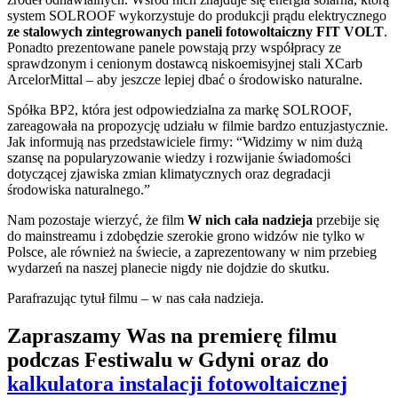
system SOLROOF wykorzystuje do produkcji prądu elektrycznego
ze stalowych zintegrowanych paneli fotowoltaiczny FIT VOLT
.
Ponadto prezentowane panele powstają przy współpracy ze
sprawdzonym i cenionym dostawcą niskoemisyjnej stali XCarb
ArcelorMittal – aby jeszcze lepiej dbać o środowisko naturalne.
Spółka BP2, która jest odpowiedzialna za markę SOLROOF,
zareagowała na propozycję udziału w filmie bardzo entuzjastycznie.
Jak informują nas przedstawiciele firmy: “Widzimy w nim dużą
szansę na popularyzowanie wiedzy i rozwijanie świadomości
dotyczącej zjawiska zmian klimatycznych oraz degradacji
środowiska naturalnego.”
Nam pozostaje wierzyć, że film
W nich cała nadzieja
przebije się
do mainstreamu i zdobędzie szerokie grono widzów nie tylko w
Polsce, ale również na świecie, a zaprezentowany w nim przebieg
wydarzeń na naszej planecie nigdy nie dojdzie do skutku.
Parafrazując tytuł filmu – w nas cała nadzieja.
Zapraszamy Was na premierę filmu
podczas Festiwalu w Gdyni oraz do
kalkulatora instalacji fotowoltaicznej