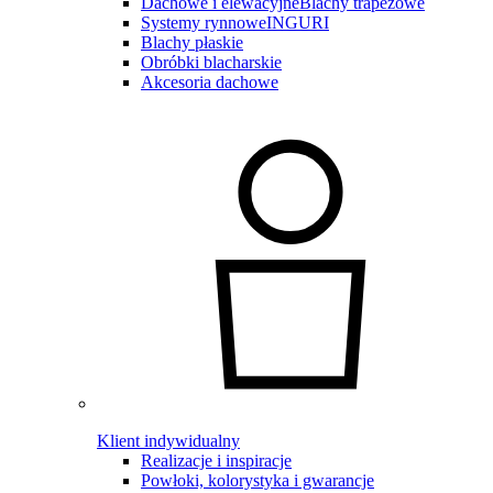
Dachowe i elewacyjne
Blachy trapezowe
Systemy rynnowe
INGURI
Blachy płaskie
Obróbki blacharskie
Akcesoria dachowe
Klient indywidualny
Realizacje i inspiracje
Powłoki, kolorystyka i gwarancje