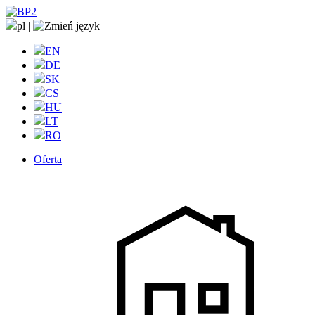
pl
|
EN
DE
SK
CS
HU
LT
RO
Oferta