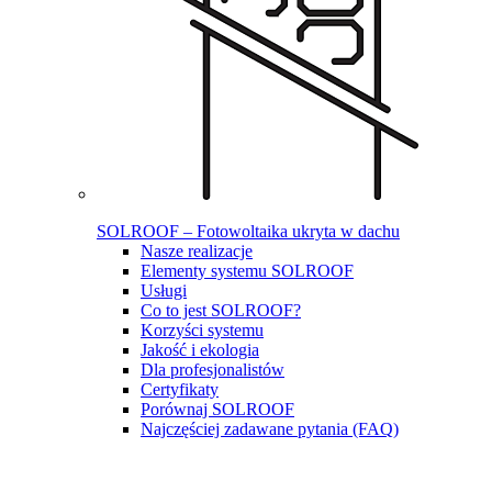
SOLROOF – Fotowoltaika ukryta w dachu
Nasze realizacje
Elementy systemu SOLROOF
Usługi
Co to jest SOLROOF?
Korzyści systemu
Jakość i ekologia
Dla profesjonalistów
Certyfikaty
Porównaj SOLROOF
Najczęściej zadawane pytania (FAQ)