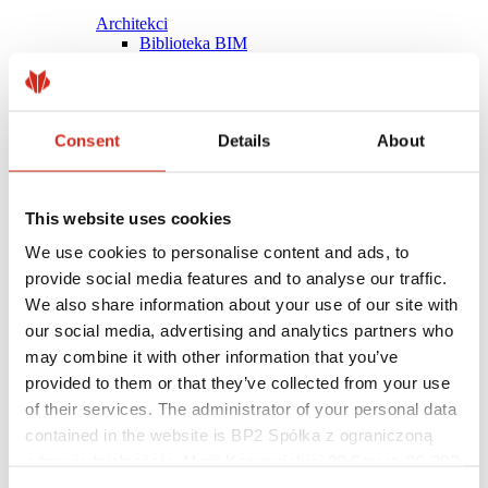
Architekci
Biblioteka BIM
Modele 3D
Plugin Revit BP2
Consent
Details
About
This website uses cookies
We use cookies to personalise content and ads, to
provide social media features and to analyse our traffic.
We also share information about your use of our site with
our social media, advertising and analytics partners who
may combine it with other information that you’ve
provided to them or that they’ve collected from your use
of their services. The administrator of your personal data
contained in the website is BP2 Spółka z ograniczoną
Pomocne linki
Powłoki, kolorystyka i gwarancje
odpowiedzialnością, Marii Konopnickiej 29 Street, 30-302
Rejestracja gwarancji
Kraków. KRS 0000369912, NIP 6762431701, REGON