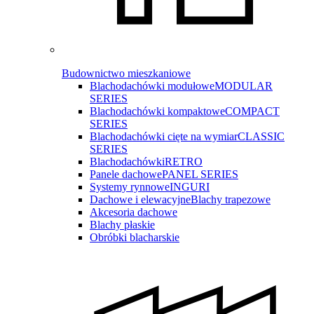
Budownictwo mieszkaniowe
Blachodachówki modułowe
MODULAR
SERIES
Blachodachówki kompaktowe
COMPACT
SERIES
Blachodachówki cięte na wymiar
CLASSIC
SERIES
Blachodachówki
RETRO
Panele dachowe
PANEL SERIES
Systemy rynnowe
INGURI
Dachowe i elewacyjne
Blachy trapezowe
Akcesoria dachowe
Blachy płaskie
Obróbki blacharskie