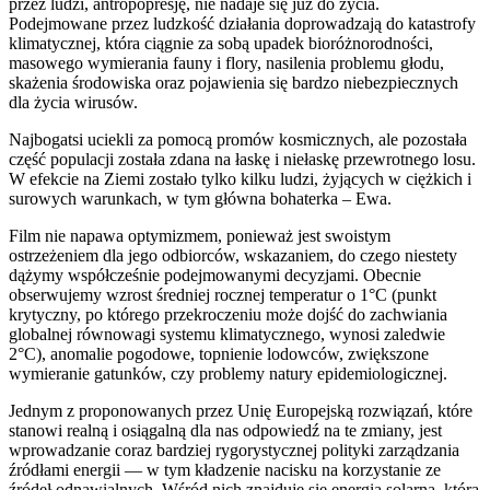
przez ludzi, antropopresję, nie nadaje się już do życia.
Podejmowane przez ludzkość działania doprowadzają do katastrofy
klimatycznej, która ciągnie za sobą upadek bioróżnorodności,
masowego wymierania fauny i flory, nasilenia problemu głodu,
skażenia środowiska oraz pojawienia się bardzo niebezpiecznych
dla życia wirusów.
Najbogatsi uciekli za pomocą promów kosmicznych, ale pozostała
część populacji została zdana na łaskę i niełaskę przewrotnego losu.
W efekcie na Ziemi zostało tylko kilku ludzi, żyjących w ciężkich i
surowych warunkach, w tym główna bohaterka – Ewa.
Film nie napawa optymizmem, ponieważ jest swoistym
ostrzeżeniem dla jego odbiorców, wskazaniem, do czego niestety
dążymy współcześnie podejmowanymi decyzjami. Obecnie
obserwujemy wzrost średniej rocznej temperatur o 1°C (punkt
krytyczny, po którego przekroczeniu może dojść do zachwiania
globalnej równowagi systemu klimatycznego, wynosi zaledwie
2°C), anomalie pogodowe, topnienie lodowców, zwiększone
wymieranie gatunków, czy problemy natury epidemiologicznej.
Jednym z proponowanych przez Unię Europejską rozwiązań, które
stanowi realną i osiągalną dla nas odpowiedź na te zmiany, jest
wprowadzanie coraz bardziej rygorystycznej polityki zarządzania
źródłami energii — w tym kładzenie nacisku na korzystanie ze
źródeł odnawialnych. Wśród nich znajduje się energia solarna, którą