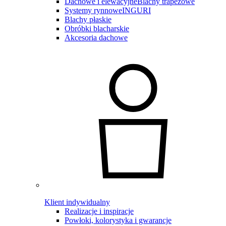
Dachowe i elewacyjne
Blachy trapezowe
Systemy rynnowe
INGURI
Blachy płaskie
Obróbki blacharskie
Akcesoria dachowe
Klient indywidualny
Realizacje i inspiracje
Powłoki, kolorystyka i gwarancje