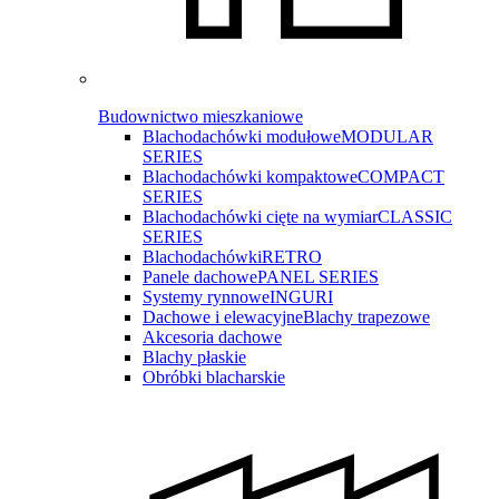
Budownictwo mieszkaniowe
Blachodachówki modułowe
MODULAR
SERIES
Blachodachówki kompaktowe
COMPACT
SERIES
Blachodachówki cięte na wymiar
CLASSIC
SERIES
Blachodachówki
RETRO
Panele dachowe
PANEL SERIES
Systemy rynnowe
INGURI
Dachowe i elewacyjne
Blachy trapezowe
Akcesoria dachowe
Blachy płaskie
Obróbki blacharskie