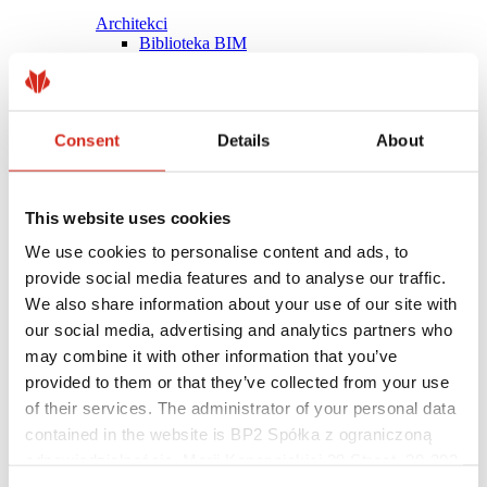
Architekci
Biblioteka BIM
Modele 3D
Plugin Revit BP2
Consent
Details
About
This website uses cookies
We use cookies to personalise content and ads, to
provide social media features and to analyse our traffic.
We also share information about your use of our site with
our social media, advertising and analytics partners who
may combine it with other information that you’ve
provided to them or that they’ve collected from your use
of their services. The administrator of your personal data
contained in the website is BP2 Spółka z ograniczoną
Pomocne linki
Powłoki, kolorystyka i gwarancje
odpowiedzialnością, Marii Konopnickiej 29 Street, 30-302
Rejestracja gwarancji
Kraków. KRS 0000369912, NIP 6762431701, REGON