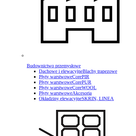
Budownictwo przemysłowe
Dachowe i elewacyjne
Blachy trapezowe
Płyty warstwowe
CorePIR
Płyty warstwowe
CorePUR
Płyty warstwowe
CoreWOOL
Płyty warstwowe
Akcesoria
Okładziny elewacyjne
SKRIN, LINEA