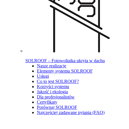
SOLROOF – Fotowoltaika ukryta w dachu
Nasze realizacje
Elementy systemu SOLROOF
Usługi
Co to jest SOLROOF?
Korzyści systemu
Jakość i ekologia
Dla profesjonalistów
Certyfikaty
Porównaj SOLROOF
Najczęściej zadawane pytania (FAQ)