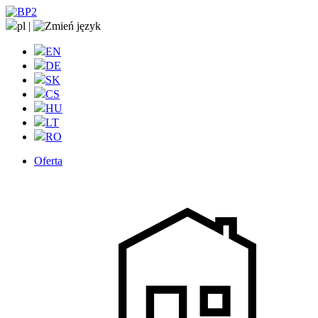
pl
|
EN
DE
SK
CS
HU
LT
RO
Oferta