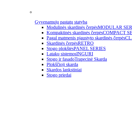
Gyvenamųjų pastatų statyba
Modulinės skardinės čerpės
MODULAR SER
Kompaktinės skardinės čerpės
COMPACT SE
Pagal matmenis pjaustyto skardinės čerpės
CL
Skardinės čerpės
RETRO
Stogo plokštės
PANEL SERIES
Latakų sistemos
INGURI
Stogo ir fasado
Trapecinė Skarda
Plokščioji skarda
Skardos lankstiniai
Stogo priedai