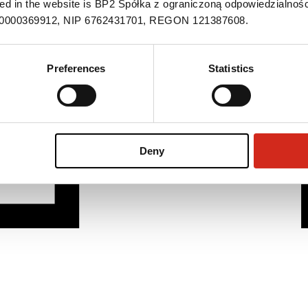
ned in the website is BP2 Spółka z ograniczoną odpowiedzialnośc
S 0000369912, NIP 6762431701, REGON 121387608.
Preferences
Statistics
Deny