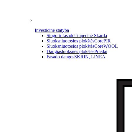
Investicinė statyba
Stogo ir fasado
Trapecinė Skarda
Sluoksniuotosios plokštės
CorePIR
Sluoksniuotosios plokštės
CoreWOOL
Daugiasluoksnės plokštės
Priedai
Fasado dangos
SKRIN, LINEA