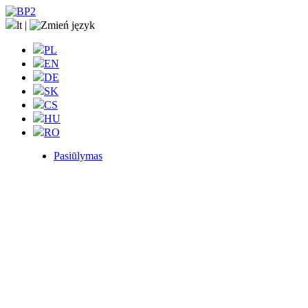
lt
|
PL
EN
DE
SK
CS
HU
RO
Pasiūlymas