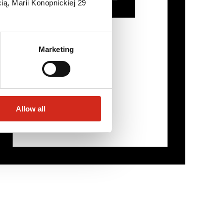
ią, Marii Konopnickiej 29
Marketing
Allow all