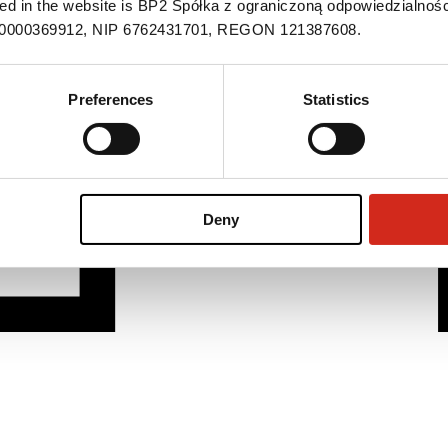
ned in the website is BP2 Spółka z ograniczoną odpowiedzialnośc
S 0000369912, NIP 6762431701, REGON 121387608.
Preferences
Statistics
Deny