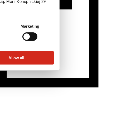
ią, Marii Konopnickiej 29
Marketing
Allow all