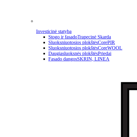
Investicinė statyba
Stogo ir fasado
Trapecinė Skarda
Sluoksniuotosios plokštės
CorePIR
Sluoksniuotosios plokštės
CoreWOOL
Daugiasluoksnės plokštės
Priedai
Fasado dangos
SKRIN, LINEA