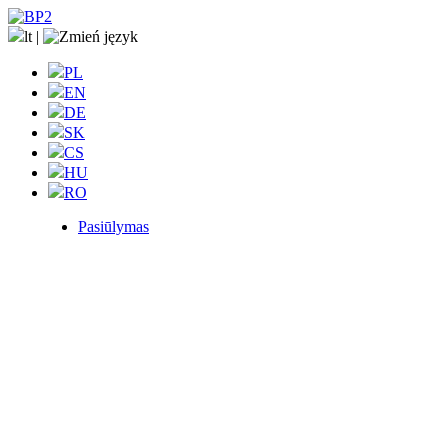
lt
|
PL
EN
DE
SK
CS
HU
RO
Pasiūlymas