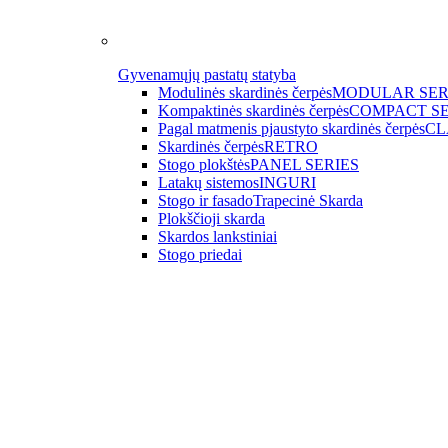
Gyvenamųjų pastatų statyba
Modulinės skardinės čerpės
MODULAR SER
Kompaktinės skardinės čerpės
COMPACT SE
Pagal matmenis pjaustyto skardinės čerpės
CL
Skardinės čerpės
RETRO
Stogo plokštės
PANEL SERIES
Latakų sistemos
INGURI
Stogo ir fasado
Trapecinė Skarda
Plokščioji skarda
Skardos lankstiniai
Stogo priedai