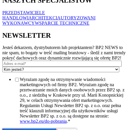
NASZYCH SPECJALISTÓW
PRZEDSTAWICIELE
HANDLOWI
ARCHITEKCI
AUTORYZOWANI
WYKONAWCY
WSPARCIE TECHNICZNE
NEWSLETTER
Jesteś dekarzem, dystrybutorem lub projektantem? BP2 NEWS to
nie spam, to bogaty w treść mailing branżowy - śledź z nami trendy
pokryć dachowych oraz dynamicznie rozwijającą się ofertę BP2!
Wyrażam zgodę na otrzymywanie wiadomości
marketingowych od firmy BP2. Wyrażam zgodę na
przetwarzanie moich danych osobowych przez BP2 sp. z
o.o., z siedzibą w Krakowie przy ul. Marii Konopnickiej
29, w celach otrzymywania ofert marketingowych.
Regulamin Usługi Newsletter BP2 sp. z o.o. oraz pełna
treść klauzuli informacyjnej dla użytkowników usługi
Newsletter BP2 sp. z o.o. są dostępne na stronie:
www.bp2.eu/do-pobrania
.
*