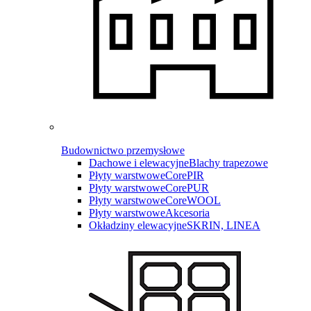
Budownictwo przemysłowe
Dachowe i elewacyjne
Blachy trapezowe
Płyty warstwowe
CorePIR
Płyty warstwowe
CorePUR
Płyty warstwowe
CoreWOOL
Płyty warstwowe
Akcesoria
Okładziny elewacyjne
SKRIN, LINEA