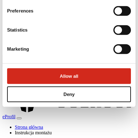
Realizacje i inspiracje
Pliki do pobrania
Preferences
Baza wiedzy
Znajdź wykonawcę
Gdzie kupić?
Statistics
Biblioteki BIM
Najczęściej Zadawane Pytania (FAQ)
Do pobrania
Kontakt
Marketing
Allow all
Deny
eProfil
Strona główna
Instrukcja montażu