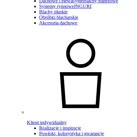
Dachowe i elewacyjne
Blachy trapezowe
Systemy rynnowe
INGURI
Blachy płaskie
Obróbki blacharskie
Akcesoria dachowe
Klient indywidualny
Realizacje i inspiracje
Powłoki, kolorystyka i gwarancje