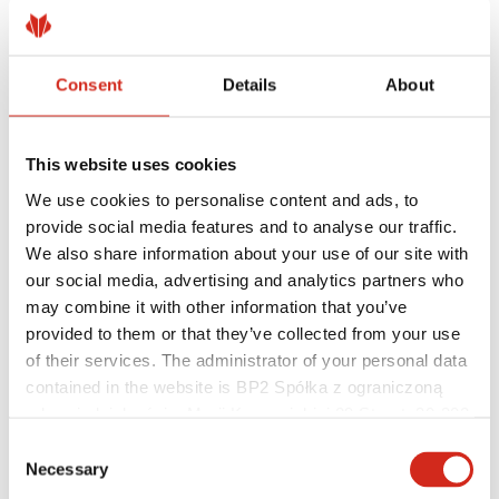
Architekci
Biblioteka BIM
Modele 3D
Plugin Revit BP2
Consent
Details
About
This website uses cookies
We use cookies to personalise content and ads, to
provide social media features and to analyse our traffic.
We also share information about your use of our site with
our social media, advertising and analytics partners who
may combine it with other information that you’ve
provided to them or that they’ve collected from your use
of their services. The administrator of your personal data
contained in the website is BP2 Spółka z ograniczoną
odpowiedzialnością, Marii Konopnickiej 29 Street, 30-302
Kraków. KRS 0000369912, NIP 6762431701, REGON
Consent
Pomocne linki
121387608.
Powłoki, kolorystyka i gwarancje
Necessary
Selection
Rejestracja gwarancji