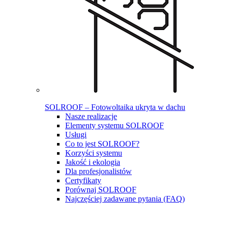
SOLROOF – Fotowoltaika ukryta w dachu
Nasze realizacje
Elementy systemu SOLROOF
Usługi
Co to jest SOLROOF?
Korzyści systemu
Jakość i ekologia
Dla profesjonalistów
Certyfikaty
Porównaj SOLROOF
Najczęściej zadawane pytania (FAQ)