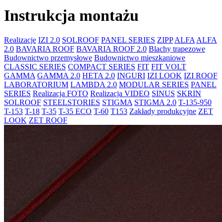
Instrukcja montażu
Realizacje
IZI 2.0
SOLROOF
PANEL SERIES
ZIPP
ALFA
ALFA
2.0
BAVARIA ROOF
BAVARIA ROOF 2.0
Blachy trapezowe
Budownictwo przemysłowe
Budownictwo mieszkaniowe
CLASSIC SERIES
COMPACT SERIES
FIT
FIT VOLT
GAMMA
GAMMA 2.0
HETA 2.0
INGURI
IZI LOOK
IZI ROOF
LABORATORIUM
LAMBDA 2.0
MODULAR SERIES
PANEL
SERIES
Realizacja FOTO
Realizacja VIDEO
SINUS
SKRIN
SOLROOF
STEELSTORIES
STIGMA
STIGMA 2.0
T-135-950
T-153
T-18
T-35
T-35 ECO
T-60
T153
Zakłady produkcyjne
ZET
LOOK
ZET ROOF