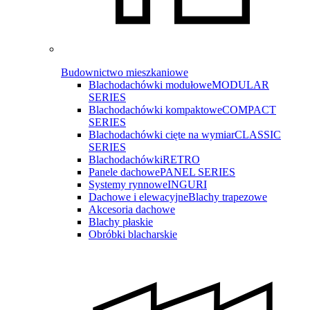
Budownictwo mieszkaniowe
Blachodachówki modułowe
MODULAR
SERIES
Blachodachówki kompaktowe
COMPACT
SERIES
Blachodachówki cięte na wymiar
CLASSIC
SERIES
Blachodachówki
RETRO
Panele dachowe
PANEL SERIES
Systemy rynnowe
INGURI
Dachowe i elewacyjne
Blachy trapezowe
Akcesoria dachowe
Blachy płaskie
Obróbki blacharskie