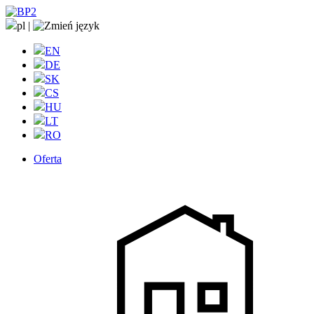
pl
|
EN
DE
SK
CS
HU
LT
RO
Oferta