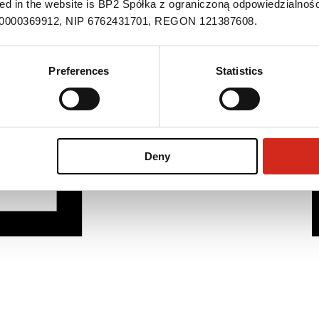
ned in the website is BP2 Spółka z ograniczoną odpowiedzialnośc
S 0000369912, NIP 6762431701, REGON 121387608.
Preferences
Statistics
Deny