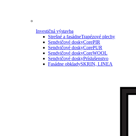
Investičná výstavba
Strešné a fasádne
Trapézové plechy
Sendvičové dosky
CorePIR
Sendvičové dosky
CorePUR
Sendvičové dosky
CoreWOOL
Sendvičové dosky
Príslušenstvo
Fasádne obklady
SKRIN, LINEA