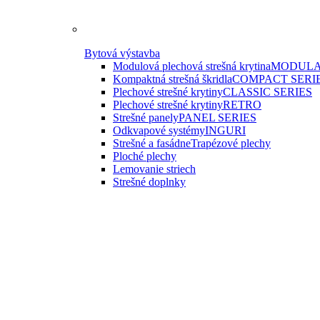
Bytová výstavba
Modulová plechová strešná krytina
MODULA
Kompaktná strešná škridla
COMPACT SERI
Plechové strešné krytiny
CLASSIC SERIES
Plechové strešné krytiny
RETRO
Strešné panely
PANEL SERIES
Odkvapové systémy
INGURI
Strešné a fasádne
Trapézové plechy
Ploché plechy
Lemovanie striech
Strešné doplnky