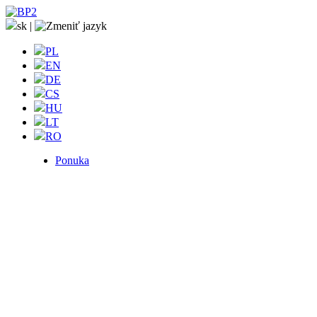
sk
|
PL
EN
DE
CS
HU
LT
RO
Ponuka