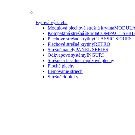
Bytová výstavba
Modulová plechová strešná krytina
MODULA
Kompaktná strešná škridla
COMPACT SERI
Plechové strešné krytiny
CLASSIC SERIES
Plechové strešné krytiny
RETRO
Strešné panely
PANEL SERIES
Odkvapové systémy
INGURI
Strešné a fasádne
Trapézové plechy
Ploché plechy
Lemovanie striech
Strešné doplnky