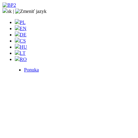
sk
|
PL
EN
DE
CS
HU
LT
RO
Ponuka