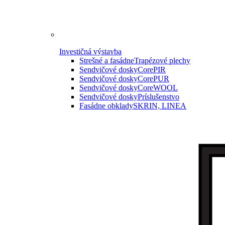
Investičná výstavba
Strešné a fasádne
Trapézové plechy
Sendvičové dosky
CorePIR
Sendvičové dosky
CorePUR
Sendvičové dosky
CoreWOOL
Sendvičové dosky
Príslušenstvo
Fasádne obklady
SKRIN, LINEA