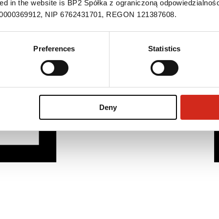
ned in the website is BP2 Spółka z ograniczoną odpowiedzialnośc
S 0000369912, NIP 6762431701, REGON 121387608.
Preferences
Statistics
Deny