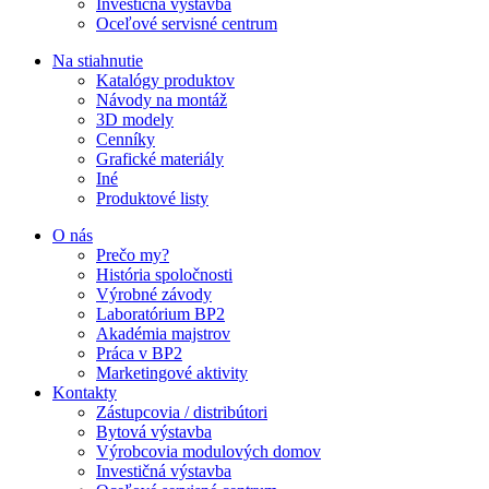
Investičná výstavba
Oceľové servisné centrum
Na stiahnutie
Katalógy produktov
Návody na montáž
3D modely
Cenníky
Grafické materiály
Iné
Produktové listy
O nás
Prečo my?
História spoločnosti
Výrobné závody
Laboratórium BP2
Akadémia majstrov
Práca v BP2
Marketingové aktivity
Kontakty
Zástupcovia / distribútori
Bytová výstavba
Výrobcovia modulových domov
Investičná výstavba