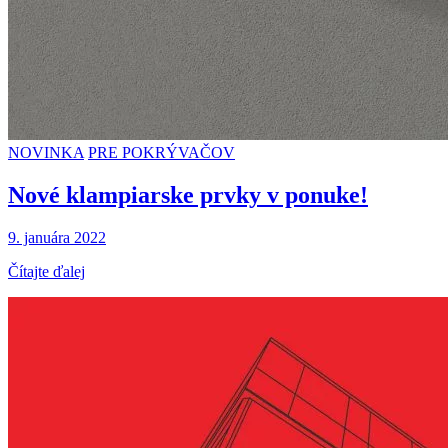
NOVINKA
PRE POKRÝVAČOV
Nové klampiarske prvky v ponuke!
9. januára 2022
Čítajte ďalej