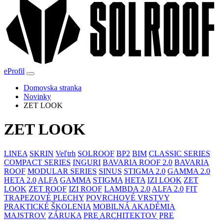
eProfil
Domovska stranka
Novinky
ZET LOOK
ZET LOOK
LINEA
SKRIN
Veľtrh
SOLROOF
BP2
BIM
CLASSIC SERIES
COMPACT SERIES
INGURI
BAVARIA ROOF 2.0
BAVARIA
ROOF
MODULAR SERIES
SINUS
STIGMA 2.0
GAMMA 2.0
HETA 2.0
ALFA
GAMMA
STIGMA
HETA
IZI LOOK
ZET
LOOK
ZET ROOF
IZI ROOF
LAMBDA 2.0
ALFA 2.0
FIT
TRAPEZOVÉ PLECHY
POVRCHOVÉ VRSTVY
PRAKTICKÉ ŠKOLENIA
MOBILNÁ AKADÉMIA
MAJSTROV
ZÁRUKA
PRE ARCHITEKTOV
PRE