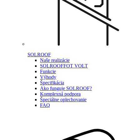
SOLROOF
Naše realizácie
SOLROOF
FOT VOLT
Funkcie
Výhody
Špecifikácia
Ako funguje SOLROOF?
Komplexná podpora
Špeciálne oplechovanie
FAQ