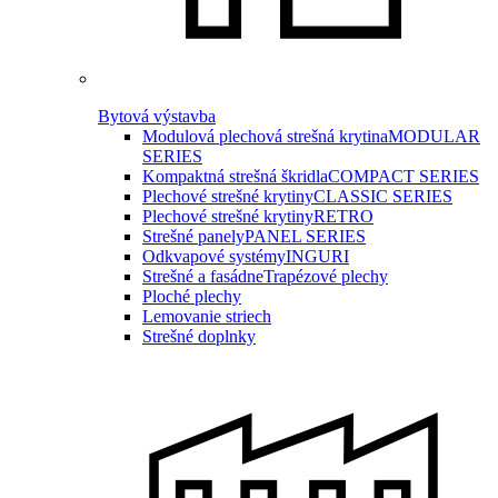
Bytová výstavba
Modulová plechová strešná krytina
MODULAR
SERIES
Kompaktná strešná škridla
COMPACT SERIES
Plechové strešné krytiny
CLASSIC SERIES
Plechové strešné krytiny
RETRO
Strešné panely
PANEL SERIES
Odkvapové systémy
INGURI
Strešné a fasádne
Trapézové plechy
Ploché plechy
Lemovanie striech
Strešné doplnky