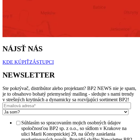
NÁJSŤ NÁS
KDE KÚPIŤ
ZÁSTUPCI
NEWSLETTER
Ste pokrývač, distribútor alebo projektant? BP2 NEWS nie je spam,
je to obsahovo bohatý priemyselný mailing - sledujte s nami trendy
v strešných krytinách a dynamicky sa rozvíjajúci sortiment BP2!
Súhlasím so spracovaním mojich osobných údajov
spoločnosťou BP2 sp. z o.o., so sídlom v Krakove na
ulici Marii Konopnickiej 29, na účely zasielania
marketingových ponúk. Pravidlá služby Newsletter BP2