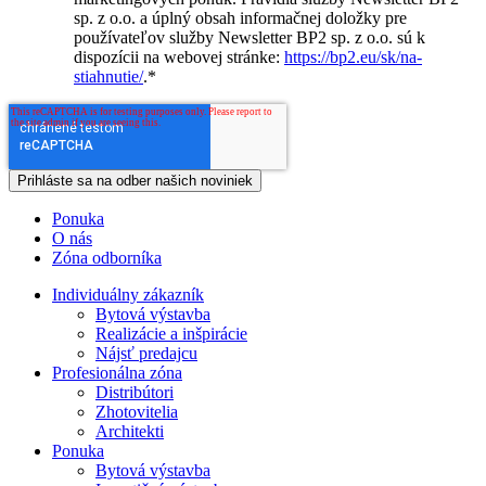
sp. z o.o. a úplný obsah informačnej doložky pre
používateľov služby Newsletter BP2 sp. z o.o. sú k
dispozícii na webovej stránke:
https://bp2.eu/sk/na-
stiahnutie/
.
*
Ponuka
O nás
Zóna odborníka
Individuálny zákazník
Bytová výstavba
Realizácie a inšpirácie
Nájsť predajcu
Profesionálna zóna
Distribútori
Zhotovitelia
Architekti
Ponuka
Bytová výstavba