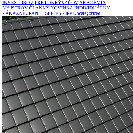
INVESTOROV
PRE POKRÝVAČOV
AKADÉMIA
MAJSTROV
ČLÁNKY
NOVINKA
INDIVIDUÁLNY
ZÁKAZNÍK
PANEL SERIES
ZIPP
Uncategorized