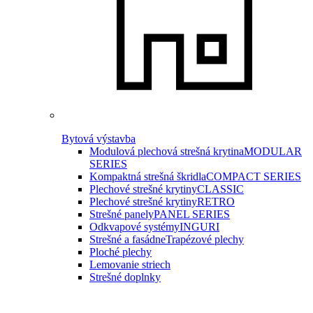
Bytová výstavba
Modulová plechová strešná krytina
MODULAR
SERIES
Kompaktná strešná škridla
COMPACT SERIES
Plechové strešné krytiny
CLASSIC
Plechové strešné krytiny
RETRO
Strešné panely
PANEL SERIES
Odkvapové systémy
INGURI
Strešné a fasádne
Trapézové plechy
Ploché plechy
Lemovanie striech
Strešné doplnky