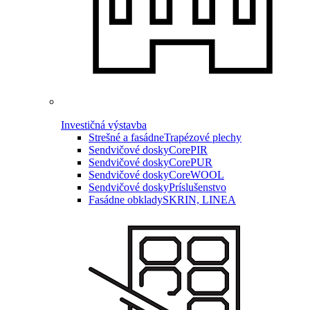
Investičná výstavba
Strešné a fasádne
Trapézové plechy
Sendvičové dosky
CorePIR
Sendvičové dosky
CorePUR
Sendvičové dosky
CoreWOOL
Sendvičové dosky
Príslušenstvo
Fasádne obklady
SKRIN, LINEA