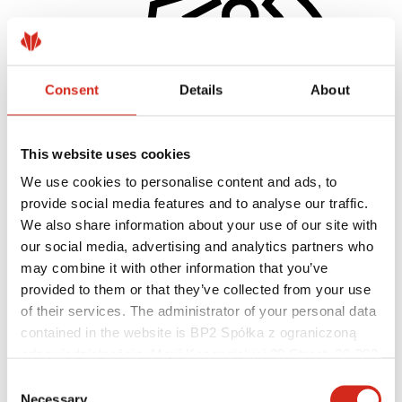
Consent
Details
About
This website uses cookies
We use cookies to personalise content and ads, to
provide social media features and to analyse our traffic.
Zhotovitelia
We also share information about your use of our site with
Akadémia majstrov
our social media, advertising and analytics partners who
Praktický tréning
Mobilná Akadémia Majstrov
may combine it with other information that you’ve
Návod na montáž
provided to them or that they’ve collected from your use
Technická pomoc
of their services. The administrator of your personal data
MASTER ROOFER
Súbory na stiahnutie
contained in the website is BP2 Spółka z ograniczoną
Optimalizovať strechu
odpowiedzialnością, Marii Konopnickiej 29 Street, 30-302
Kraków. KRS 0000369912, NIP 6762431701, REGON
Consent
121387608.
Necessary