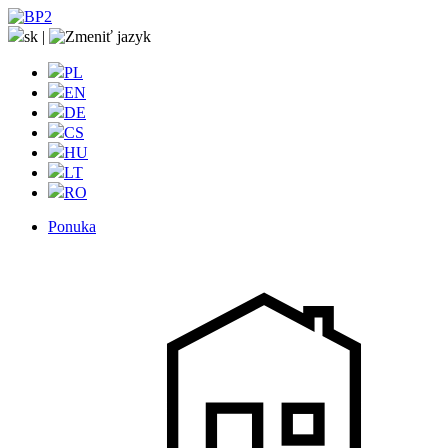
sk
|
PL
EN
DE
CS
HU
LT
RO
Ponuka