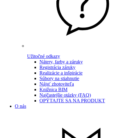
Užitočné odkazy
Nátery, farby a záruky
Registrácia záruky
Realizácie a inšpirácie
Súbory na stiahnutie
Nájsť zhotoviteľa
Knižnica BIM
Najčastejšie otázky (FAQ)
OPÝTAJTE SA NA PRODUKT
O nás