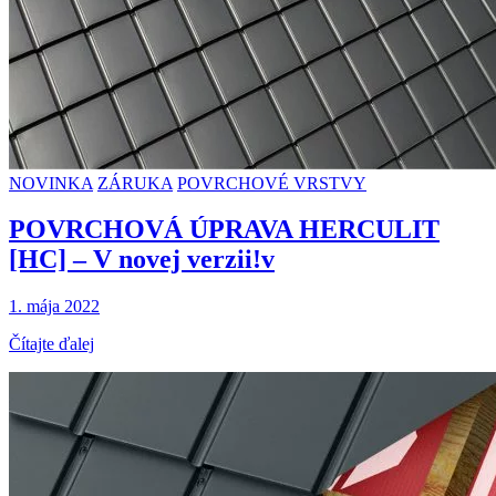
NOVINKA
ZÁRUKA
POVRCHOVÉ VRSTVY
POVRCHOVÁ ÚPRAVA HERCULIT
[HC] – V novej verzii!v
1. mája 2022
Čítajte ďalej