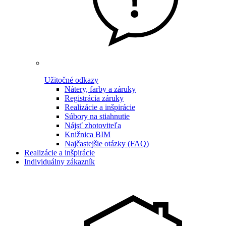
Užitočné odkazy
Nátery, farby a záruky
Registrácia záruky
Realizácie a inšpirácie
Súbory na stiahnutie
Nájsť zhotoviteľa
Knižnica BIM
Najčastejšie otázky (FAQ)
Realizácie a inšpirácie
Individuálny zákazník