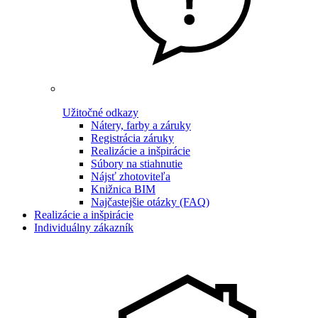
Užitočné odkazy
Nátery, farby a záruky
Registrácia záruky
Realizácie a inšpirácie
Súbory na stiahnutie
Nájsť zhotoviteľa
Knižnica BIM
Najčastejšie otázky (FAQ)
Realizácie a inšpirácie
Individuálny zákazník