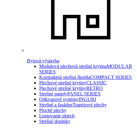
Bytová výstavba
Modulová plechová strešná krytina
MODULAR
SERIES
Kompaktná strešná škridla
COMPACT SERIES
Plechové strešné krytiny
CLASSIC
Plechové strešné krytiny
RETRO
Strešné panely
PANEL SERIES
Odkvapové systémy
INGURI
Strešné a fasádne
Trapézové plechy
Ploché plechy
Lemovanie striech
Strešné doplnky