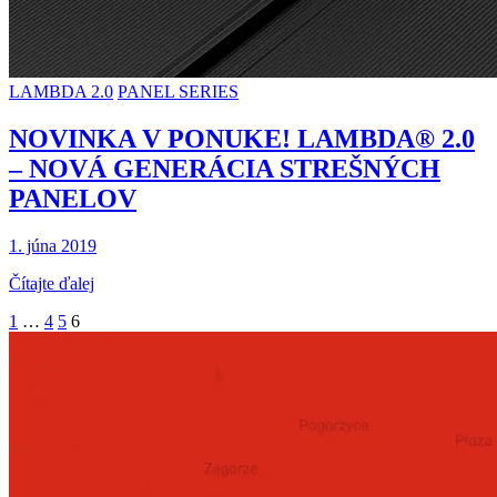
LAMBDA 2.0
PANEL SERIES
NOVINKA V PONUKE! LAMBDA® 2.0
– NOVÁ GENERÁCIA STREŠNÝCH
PANELOV
1. júna 2019
Čítajte ďalej
1
…
4
5
6