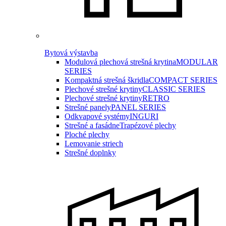
Bytová výstavba
Modulová plechová strešná krytina
MODULAR
SERIES
Kompaktná strešná škridla
COMPACT SERIES
Plechové strešné krytiny
CLASSIC SERIES
Plechové strešné krytiny
RETRO
Strešné panely
PANEL SERIES
Odkvapové systémy
INGURI
Strešné a fasádne
Trapézové plechy
Ploché plechy
Lemovanie striech
Strešné doplnky