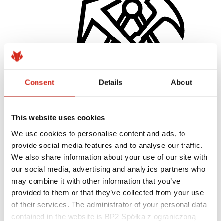
Consent
Details
About
This website uses cookies
Zhotovitelia
Akadémia majstrov
We use cookies to personalise content and ads, to
Praktický tréning
Mobilná Akadémia Majstrov
provide social media features and to analyse our traffic.
Návod na montáž
We also share information about your use of our site with
Technická pomoc
our social media, advertising and analytics partners who
MASTER ROOFER
Súbory na stiahnutie
may combine it with other information that you’ve
Optimalizovať strechu
provided to them or that they’ve collected from your use
of their services. The administrator of your personal data
contained in the website is BP2 Spółka z ograniczoną