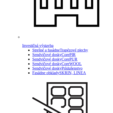
Investičná výstavba
Strešné a fasádne
Trapézové plechy
Sendvičové dosky
CorePIR
Sendvičové dosky
CorePUR
Sendvičové dosky
CoreWOOL
Sendvičové dosky
Príslušenstvo
Fasádne obklady
SKRIN, LINEA