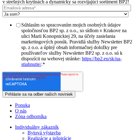
v strešných krytinách a dynamicky sa rozvíjajúci sortiment BP2!
Súhlasím so spracovaním mojich osobných údajov
spoločnosťou BP2 sp. z o.o., so sídlom v Krakove na
ulici Marii Konopnickiej 29, na účely zasielania
marketingových ponúk. Pravidlá služby Newsletter BP2
sp. z o.o. a úplný obsah informačnej doložky pre
používateľov služby Newsletter BP2 sp. z o.o. sú k
dispozícii na webovej stránke:
https://bp2.eu/sk/na-
stiahnutie/
.
*
Ponuka
O nás
Zóna odborníka
Individuálny zákazník
Bytová výstavba
Realizácie a inšpirácie