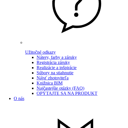
Užitočné odkazy
Nátery, farby a záruky
Registrácia záruky
Realizácie a inšpirácie
Súbory na stiahnutie
Nájsť zhotoviteľa
Knižnica BIM
Najčastejšie otázky (FAQ)
OPÝTAJTE SA NA PRODUKT
O nás