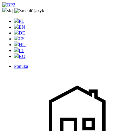
sk
|
PL
EN
DE
CS
HU
LT
RO
Ponuka