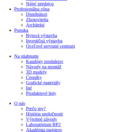
Nájsť predajcu
Profesionálna zóna
Distribútori
Zhotovitelia
Architekti
Ponuka
Bytová výstavba
Investičná výstavba
Oceľové servisné centrum
Na stiahnutie
Katalógy produktov
Návody na montáž
3D modely
Cenníky
Grafické materiály
Iné
Produktové listy
O nás
Prečo my?
História spoločnosti
Výrobné závody
Laboratórium BP2
Akadémia majstrov