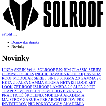
eProfil
Domovska stranka
Novinky
Novinky
LINEA
SKRIN
Veľtrh
SOLROOF
BP2
BIM
CLASSIC SERIES
COMPACT SERIES
INGURI
BAVARIA ROOF 2.0
BAVARIA
ROOF
MODULAR SERIES
SINUS
STIGMA 2.0
GAMMA 2.0
HETA 2.0
ALFA
GAMMA
STIGMA
HETA
IZI LOOK
ZET
LOOK
ZET ROOF
IZI ROOF
LAMBDA 2.0
ALFA 2.0
FIT
TRAPEZOVÉ PLECHY
POVRCHOVÉ VRSTVY
PRAKTICKÉ ŠKOLENIA
MOBILNÁ AKADÉMIA
MAJSTROV
ZÁRUKA
PRE ARCHITEKTOV
PRE
INVESTOROV
PRE POKRÝVAČOV
AKADÉMIA