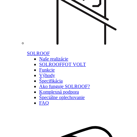
SOLROOF
Naše realizácie
SOLROOF
FOT VOLT
Funkcie
Výhody
Špecifikácia
Ako funguje SOLROOF?
Komplexná podpora
Špeciálne oplechovanie
FAQ