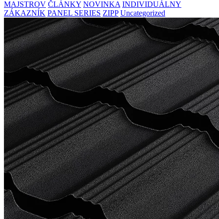
MAJSTROV
ČLÁNKY
NOVINKA
INDIVIDUÁLNY
ZÁKAZNÍK
PANEL SERIES
ZIPP
Uncategorized