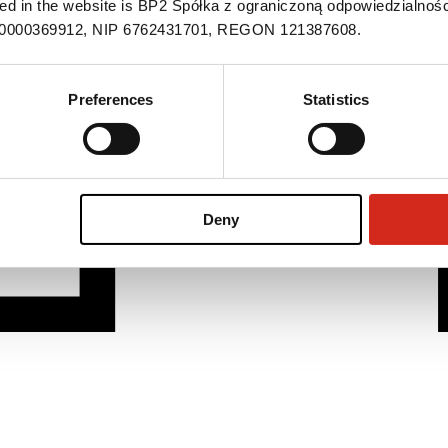
ned in the website is BP2 Spółka z ograniczoną odpowiedzialnośc
S 0000369912, NIP 6762431701, REGON 121387608.
Preferences
Statistics
Deny