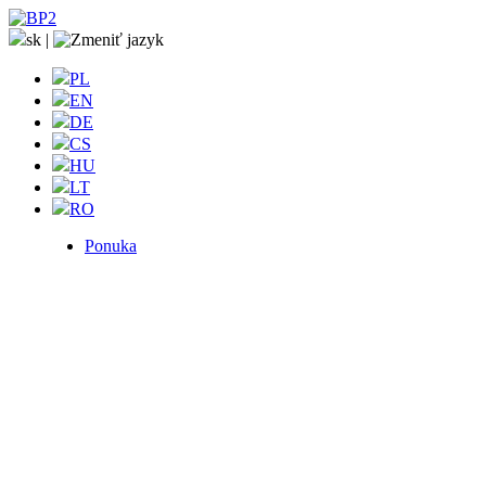
sk
|
PL
EN
DE
CS
HU
LT
RO
Ponuka