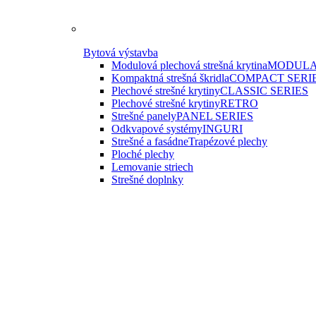
Bytová výstavba
Modulová plechová strešná krytina
MODULA
Kompaktná strešná škridla
COMPACT SERI
Plechové strešné krytiny
CLASSIC SERIES
Plechové strešné krytiny
RETRO
Strešné panely
PANEL SERIES
Odkvapové systémy
INGURI
Strešné a fasádne
Trapézové plechy
Ploché plechy
Lemovanie striech
Strešné doplnky