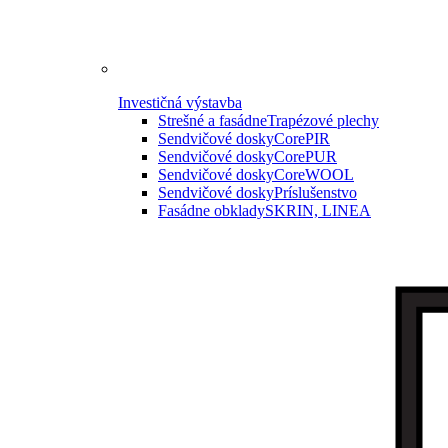
Investičná výstavba
Strešné a fasádne
Trapézové plechy
Sendvičové dosky
CorePIR
Sendvičové dosky
CorePUR
Sendvičové dosky
CoreWOOL
Sendvičové dosky
Príslušenstvo
Fasádne obklady
SKRIN, LINEA