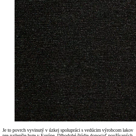
Je to povrch vyvinutý v úzkej spolupráci s vedúcim výrobcom lakov
pre najlepšie hute v Európe. Dlhodobé štúdie doposiaľ používaných