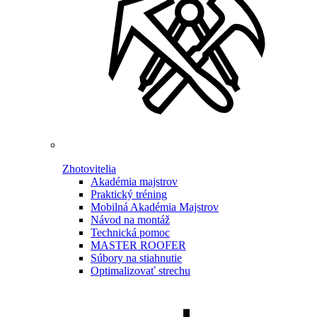
Zhotovitelia
Akadémia majstrov
Praktický tréning
Mobilná Akadémia Majstrov
Návod na montáž
Technická pomoc
MASTER ROOFER
Súbory na stiahnutie
Optimalizovať strechu