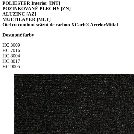
POLIESTER Interior [INT]
POZINKOVANÉ PLECHY [ZN]
ALUZINC [AZ]
MULTILAYER [MLT]
Oțel cu conținut scăzut de carbon XCarb® ArcelorMittal
Dostupné farby
HC 3009
HC 7016
HC 8004
HC 8017
HC 9005