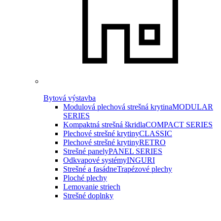
Bytová výstavba
Modulová plechová strešná krytina
MODULAR
SERIES
Kompaktná strešná škridla
COMPACT SERIES
Plechové strešné krytiny
CLASSIC
Plechové strešné krytiny
RETRO
Strešné panely
PANEL SERIES
Odkvapové systémy
INGURI
Strešné a fasádne
Trapézové plechy
Ploché plechy
Lemovanie striech
Strešné doplnky