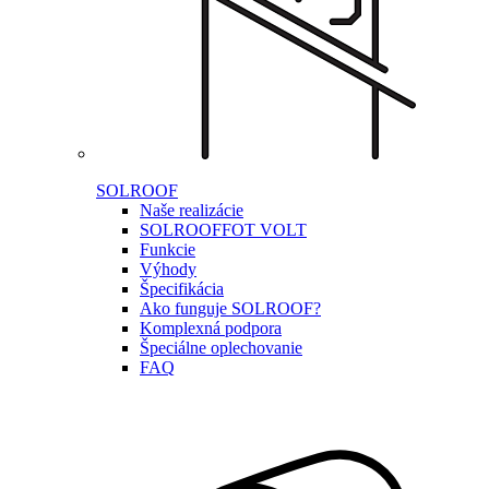
SOLROOF
Naše realizácie
SOLROOF
FOT VOLT
Funkcie
Výhody
Špecifikácia
Ako funguje SOLROOF?
Komplexná podpora
Špeciálne oplechovanie
FAQ