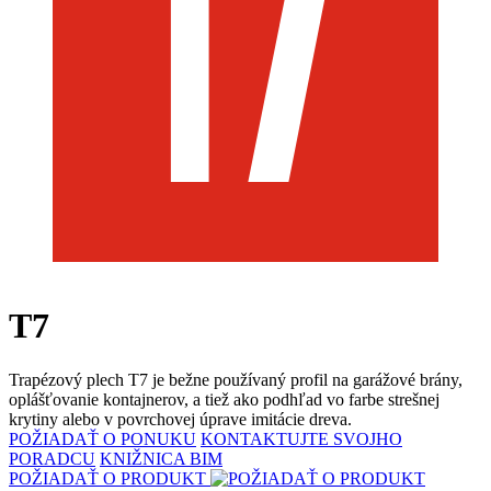
T7
Trapézový plech T7 je bežne používaný profil na garážové brány,
oplášťovanie kontajnerov, a tiež ako podhľad vo farbe strešnej
krytiny alebo v povrchovej úprave imitácie dreva.
POŽIADAŤ O PONUKU
KONTAKTUJTE SVOJHO
PORADCU
KNIŽNICA BIM
POŽIADAŤ O PRODUKT