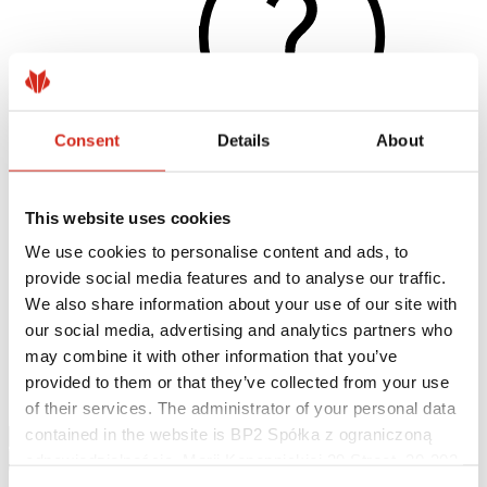
Consent
Details
About
This website uses cookies
Užitočné odkazy
Nátery, farby a záruky
We use cookies to personalise content and ads, to
Registrácia záruky
provide social media features and to analyse our traffic.
Realizácie a inšpirácie
Súbory na stiahnutie
We also share information about your use of our site with
Nájsť zhotoviteľa
our social media, advertising and analytics partners who
Knižnica BIM
may combine it with other information that you’ve
Najčastejšie otázky (FAQ)
Na stiahnutie
provided to them or that they’ve collected from your use
Kontakty
of their services. The administrator of your personal data
contained in the website is BP2 Spółka z ograniczoną
odpowiedzialnością, Marii Konopnickiej 29 Street, 30-302
Kraków. KRS 0000369912, NIP 6762431701, REGON