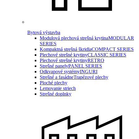
Bytová výstavba
Modulová plechová strešná krytina
MODULAR
SERIES
Kompaktná strešná škridla
COMPACT SERIES
Plechové strešné krytiny
CLASSIC SERIES
Plechové strešné krytiny
RETRO
Strešné panely
PANEL SERIES
Odkvapové systémy
INGURI
Strešné a fasádne
Trapézové plechy
Ploché plechy
Lemovanie striech
Strešné doplnky