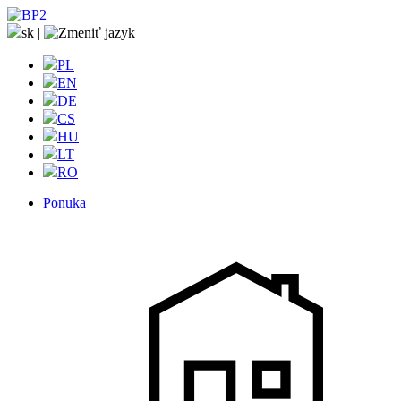
sk
|
PL
EN
DE
CS
HU
LT
RO
Ponuka