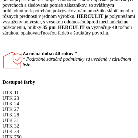
povrchoch a sledovania potrieb zákazníkov, so zvláštnym
prihliadnutím k potrebám pokrývačov, nám umožnilo skĺbiť mnoho
rôznych predností v jednom výrobku.
HERCULIT
je polyuretánmi
vystužený polyester, s vysokou odolnosťoubproti mechanickému
poškodeniu, hrúbky
35 μm
.
HERCULIT
sa vyznačuje
40
ročnou
zárukou, opakovateľnosťou farieb a štruktúry povrchu.
Záručná doba: 40 rokov *
* Podrobné záručné podmienky sú uvedené v záručnom
liste.
Dostupné farby
UTK 11
UTK 23
UTK 24
UTK 27
UTK 28
UTK 31
UTK 32
UTK 33
UTK 750