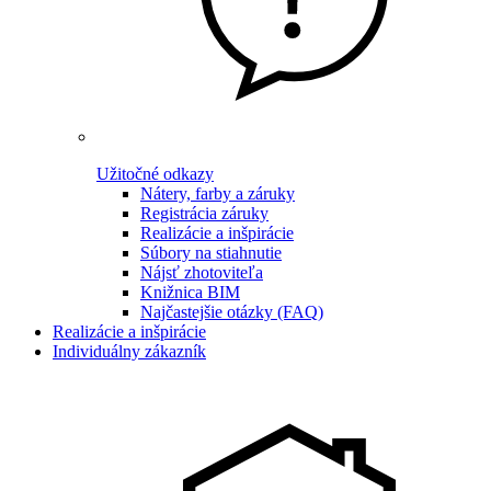
Užitočné odkazy
Nátery, farby a záruky
Registrácia záruky
Realizácie a inšpirácie
Súbory na stiahnutie
Nájsť zhotoviteľa
Knižnica BIM
Najčastejšie otázky (FAQ)
Realizácie a inšpirácie
Individuálny zákazník