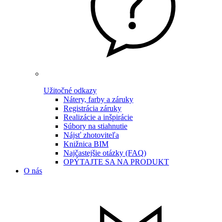
Užitočné odkazy
Nátery, farby a záruky
Registrácia záruky
Realizácie a inšpirácie
Súbory na stiahnutie
Nájsť zhotoviteľa
Knižnica BIM
Najčastejšie otázky (FAQ)
OPÝTAJTE SA NA PRODUKT
O nás