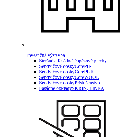
Investičná výstavba
Strešné a fasádne
Trapézové plechy
Sendvičové dosky
CorePIR
Sendvičové dosky
CorePUR
Sendvičové dosky
CoreWOOL
Sendvičové dosky
Príslušenstvo
Fasádne obklady
SKRIN, LINEA