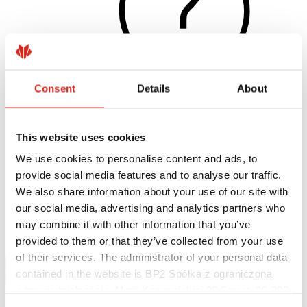
Consent
Details
About
Naudingos nuorodos
This website uses cookies
Dangos, spalvos ir garantijos
Garantijos registravimas
We use cookies to personalise content and ads, to
Įgyvendinti projektai ir inspiracijos
provide social media features and to analyse our traffic.
Parsisiunčiami failai
Rasti rangovą
We also share information about your use of our site with
Kur įsigyti?
our social media, advertising and analytics partners who
BIM bibliotekos
may combine it with other information that you’ve
Parsisiųsti
Kontaktai
provided to them or that they’ve collected from your use
of their services. The administrator of your personal data
contained in the website is BP2 Spółka z ograniczoną
odpowiedzialnością, Marii Konopnickiej 29 Street, 30-302
Kraków. KRS 0000369912, NIP 6762431701, REGON