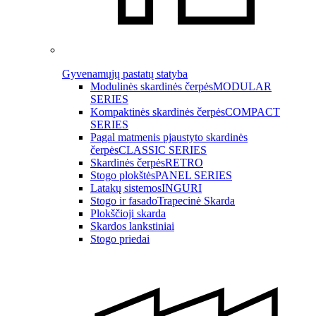
Gyvenamųjų pastatų statyba
Modulinės skardinės čerpės
MODULAR
SERIES
Kompaktinės skardinės čerpės
COMPACT
SERIES
Pagal matmenis pjaustyto skardinės
čerpės
CLASSIC SERIES
Skardinės čerpės
RETRO
Stogo plokštės
PANEL SERIES
Latakų sistemos
INGURI
Stogo ir fasado
Trapecinė Skarda
Plokščioji skarda
Skardos lankstiniai
Stogo priedai