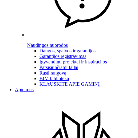
Naudingos nuorodos
Dangos, spalvos ir garantijos
Garantijos registravimas
Įgyvendinti projektai ir inspiracijos
Parsisiunčiami failai
Rasti rangovą
BIM biblioteka
KLAUSKITE APIE GAMINĮ
Apie mus