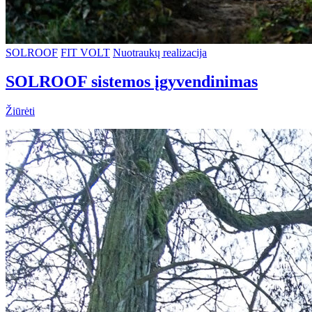
SOLROOF
FIT VOLT
Nuotraukų realizacija
SOLROOF sistemos įgyvendinimas
Žiūrėti