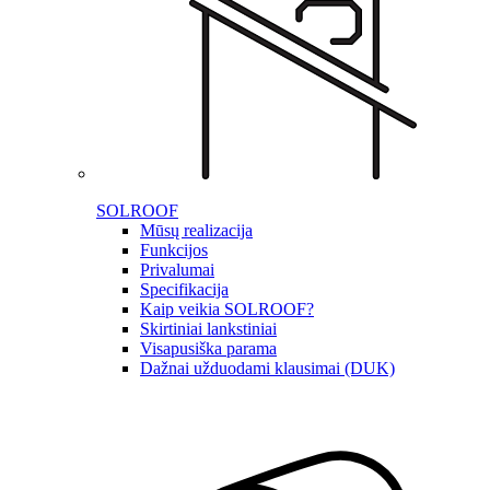
SOLROOF
Mūsų realizacija
Funkcijos
Privalumai
Specifikacija
Kaip veikia SOLROOF?
Skirtiniai lankstiniai
Visapusiška parama
Dažnai užduodami klausimai (DUK)