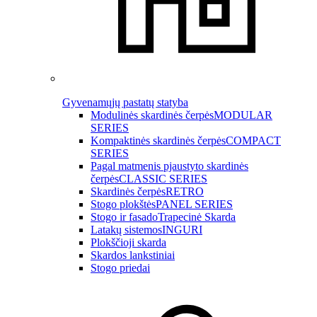
Gyvenamųjų pastatų statyba
Modulinės skardinės čerpės
MODULAR
SERIES
Kompaktinės skardinės čerpės
COMPACT
SERIES
Pagal matmenis pjaustyto skardinės
čerpės
CLASSIC SERIES
Skardinės čerpės
RETRO
Stogo plokštės
PANEL SERIES
Stogo ir fasado
Trapecinė Skarda
Latakų sistemos
INGURI
Plokščioji skarda
Skardos lankstiniai
Stogo priedai