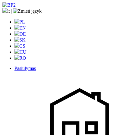
lt
|
PL
EN
DE
SK
CS
HU
RO
Pasiūlymas