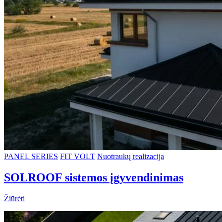
PANEL SERIES
FIT VOLT
Nuotraukų realizacija
SOLROOF sistemos įgyvendinimas
Žiūrėti