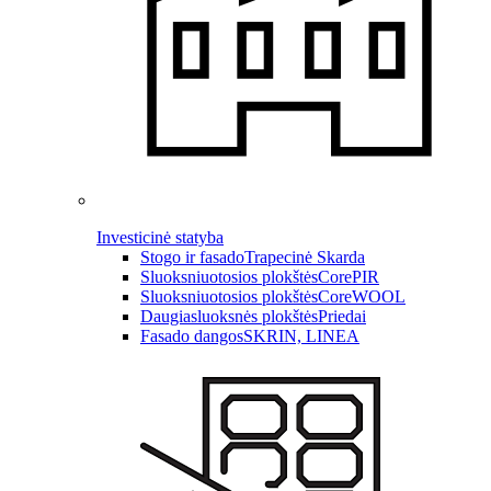
Investicinė statyba
Stogo ir fasado
Trapecinė Skarda
Sluoksniuotosios plokštės
CorePIR
Sluoksniuotosios plokštės
CoreWOOL
Daugiasluoksnės plokštės
Priedai
Fasado dangos
SKRIN, LINEA