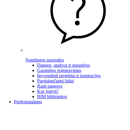
Naudingos nuorodos
Dangos, spalvos ir garantijos
Garantijos registravimas
Įgyvendinti projektai ir inspiracijos
Parsisiunčiami failai
Rasti rangovą
Kur įsigyti?
BIM bibliotekos
Profesionalams