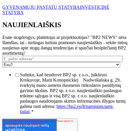
GYVENAMŲJŲ PASTATŲ STATYBA
INVESTICINĖ
STATYBA
NAUJIENLAIŠKIS
Esate stogdengys, platintojas ar projektuotojas? "BP2 NEWS" nėra
šlamštas, tai - turtingas turiniu pramonės naujienlaiškis - sekite mūsų
naujienas apie stogų dangų tendencijas ir sparčiai besiplečiantį BP2
asortimentą!
Sutinku, kad bendrovė BP2 sp. z o.o., įsikūrusi
Krokuvoje, Marii Konopnickiej
Nadwiślańska g. 29,
tvarkytų mano asmens duomenis rinkodaros pasiūlymų
gavimo tikslais. BP2 sp. z o.o. naujienlaiškio paslaugos
teikimo sąlygas ir visą BP2 sp. z o.o. naujienlaiškio
paslaugos naudotojams skirtos informacinės išlygos turinį
galima rasti adresu:
https://bp2.eu/lt/parsisiunciami-
failai/
.
*