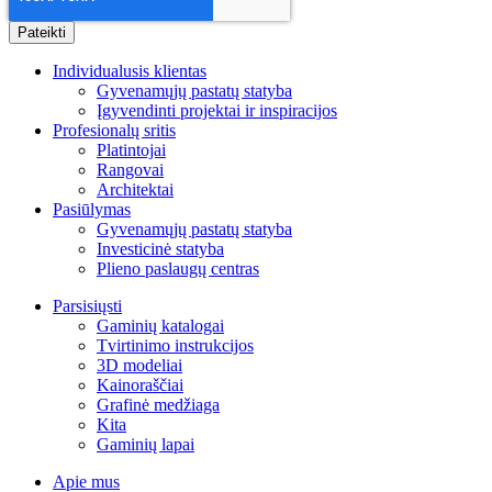
Individualusis klientas
Gyvenamųjų pastatų statyba
Įgyvendinti projektai ir inspiracijos
Profesionalų sritis
Platintojai
Rangovai
Architektai
Pasiūlymas
Gyvenamųjų pastatų statyba
Investicinė statyba
Plieno paslaugų centras
Parsisiųsti
Gaminių katalogai
Tvirtinimo instrukcijos
3D modeliai
Kainoraščiai
Grafinė medžiaga
Kita
Gaminių lapai
Apie mus