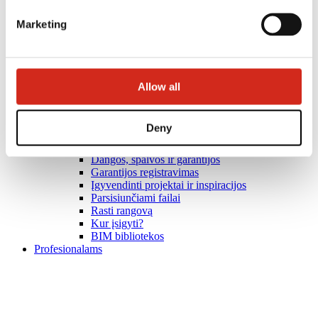
Marketing
Allow all
Deny
Naudingos nuorodos
Dangos, spalvos ir garantijos
Garantijos registravimas
Įgyvendinti projektai ir inspiracijos
Parsisiunčiami failai
Rasti rangovą
Kur įsigyti?
BIM bibliotekos
Profesionalams