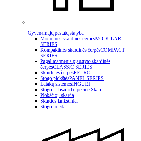
Gyvenamųjų pastatų statyba
Modulinės skardinės čerpės
MODULAR
SERIES
Kompaktinės skardinės čerpės
COMPACT
SERIES
Pagal matmenis pjaustyto skardinės
čerpės
CLASSIC SERIES
Skardinės čerpės
RETRO
Stogo plokštės
PANEL SERIES
Latakų sistemos
INGURI
Stogo ir fasado
Trapecinė Skarda
Plokščioji skarda
Skardos lankstiniai
Stogo priedai