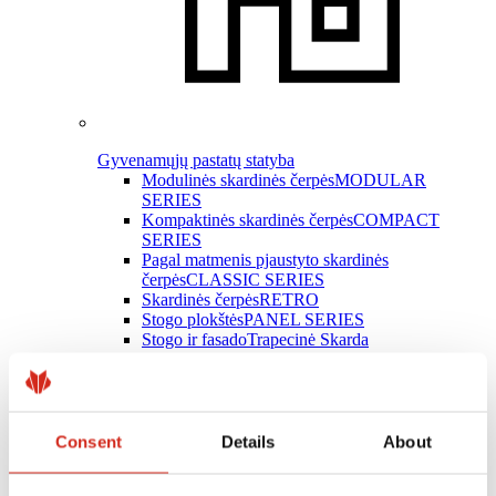
Gyvenamųjų pastatų statyba
Modulinės skardinės čerpės
MODULAR
SERIES
Kompaktinės skardinės čerpės
COMPACT
SERIES
Pagal matmenis pjaustyto skardinės
čerpės
CLASSIC SERIES
Skardinės čerpės
RETRO
Stogo plokštės
PANEL SERIES
Stogo ir fasado
Trapecinė Skarda
Latakų sistemos
INGURI
Plokščioji skarda
Skardos lankstiniai
Stogo priedai
Consent
Details
About