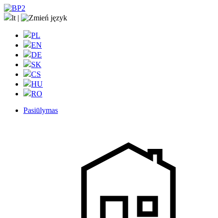
lt
|
PL
EN
DE
SK
CS
HU
RO
Pasiūlymas