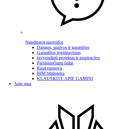
Naudingos nuorodos
Dangos, spalvos ir garantijos
Garantijos registravimas
Įgyvendinti projektai ir inspiracijos
Parsisiunčiami failai
Rasti rangovą
BIM biblioteka
KLAUSKITE APIE GAMINĮ
Apie mus