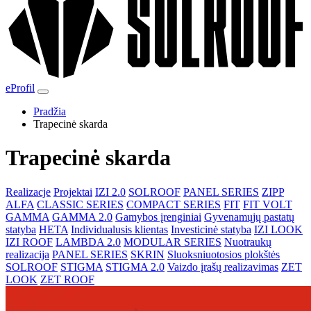
eProfil
Pradžia
Trapecinė skarda
Trapecinė skarda
Realizacje
Projektai
IZI 2.0
SOLROOF
PANEL SERIES
ZIPP
ALFA
CLASSIC SERIES
COMPACT SERIES
FIT
FIT VOLT
GAMMA
GAMMA 2.0
Gamybos įrenginiai
Gyvenamųjų pastatų
statyba
HETA
Individualusis klientas
Investicinė statyba
IZI LOOK
IZI ROOF
LAMBDA 2.0
MODULAR SERIES
Nuotraukų
realizacija
PANEL SERIES
SKRIN
Sluoksniuotosios plokštės
SOLROOF
STIGMA
STIGMA 2.0
Vaizdo įrašų realizavimas
ZET
LOOK
ZET ROOF