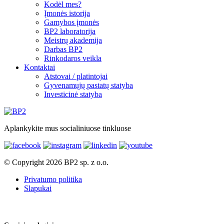
Kodėl mes?
Įmonės istorija
Gamybos įmonės
BP2 laboratorija
Meistrų akademija
Darbas BP2
Rinkodaros veikla
Kontaktai
Atstovai / platintojai
Gyvenamųjų pastatų statyba
Investicinė statyba
Aplankykite mus socialiniuose tinkluose
© Copyright 2026 BP2 sp. z o.o.
Privatumo politika
Slapukai