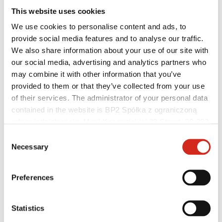
This website uses cookies
We use cookies to personalise content and ads, to
provide social media features and to analyse our traffic.
We also share information about your use of our site with
our social media, advertising and analytics partners who
may combine it with other information that you’ve
provided to them or that they’ve collected from your use
of their services. The administrator of your personal data
contained in the website is BP2 Spółka z ograniczoną
odpowiedzialnością, Marii Konopnickiej 29 Street, 30-302
Individualusis klientas
Kraków. KRS 0000369912, NIP 6762431701, REGON
Įgyvendinti projektai ir inspiracijos
Consent
Dangos, spalvos ir garantijos
121387608.
Necessary
Selection
Garantijos registravimas
Rasti pardavėją / rangovą
Preferences
Statistics