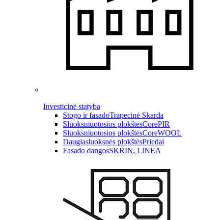
Investicinė statyba
Stogo ir fasado
Trapecinė Skarda
Sluoksniuotosios plokštės
CorePIR
Sluoksniuotosios plokštės
CoreWOOL
Daugiasluoksnės plokštės
Priedai
Fasado dangos
SKRIN, LINEA