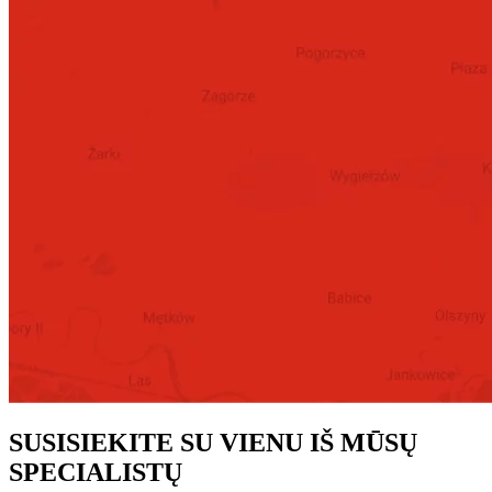
SUSISIEKITE SU VIENU IŠ MŪSŲ
SPECIALISTŲ