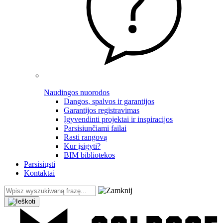
Naudingos nuorodos
Dangos, spalvos ir garantijos
Garantijos registravimas
Įgyvendinti projektai ir inspiracijos
Parsisiunčiami failai
Rasti rangovą
Kur įsigyti?
BIM bibliotekos
Parsisiųsti
Kontaktai