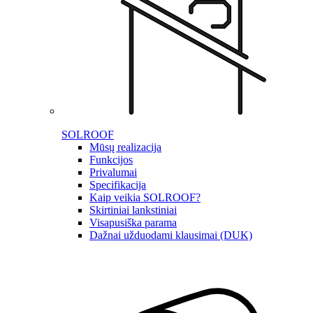
SOLROOF
Mūsų realizacija
Funkcijos
Privalumai
Specifikacija
Kaip veikia SOLROOF?
Skirtiniai lankstiniai
Visapusiška parama
Dažnai užduodami klausimai (DUK)