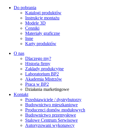
Do pobrania
Katalogi produktów
Instrukcje montażu
Modele 3D
Cenniki
Materiały graficzne
Inne
Karty produktów
O nas
Dlaczego my?
Historia firmy
Zakłady produkcyjne
Laboratorium BP2
Akademia Mistrzów
Praca w BP2
Działania marketingowe
Kontakt
Przedstawiciele / dystrybutorzy
Budownictwo mieszkaniowe
Producenci domów modułowych
Budownictwo przemysłowe
Stalowe Centrum Serwisowe
Autoryzowani wykonawcy