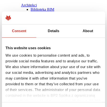
Architekci
Biblioteka BIM
Modele 3D
Plugin Revit BP2
Consent
Details
About
This website uses cookies
We use cookies to personalise content and ads, to
provide social media features and to analyse our traffic.
We also share information about your use of our site with
our social media, advertising and analytics partners who
may combine it with other information that you’ve
provided to them or that they’ve collected from your use
of their services. The administrator of your personal data
contained in the website is BP2 Spółka z ograniczoną
Pomocne linki
Powłoki, kolorystyka i gwarancje
odpowiedzialnością, Marii Konopnickiej 29 Street, 30-302
Rejestracja gwarancji
Kraków. KRS 0000369912, NIP 6762431701, REGON