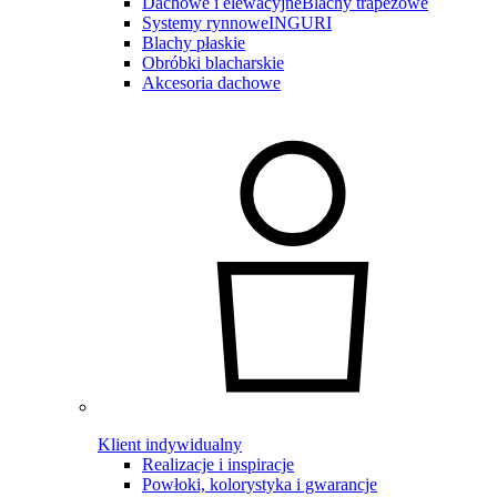
Dachowe i elewacyjne
Blachy trapezowe
Systemy rynnowe
INGURI
Blachy płaskie
Obróbki blacharskie
Akcesoria dachowe
Klient indywidualny
Realizacje i inspiracje
Powłoki, kolorystyka i gwarancje