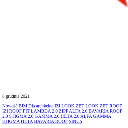
8 grudnia 2021
Nowość
BIM
Dla architekta
IZI LOOK
ZET LOOK
ZET ROOF
IZI ROOF
FIT
LAMBDA 2.0
ZIPP
ALFA 2.0
BAVARIA ROOF
2.0
STIGMA 2.0
GAMMA 2.0
HETA 2.0
ALFA
GAMMA
STIGMA
HETA
BAVARIA ROOF
SINUS