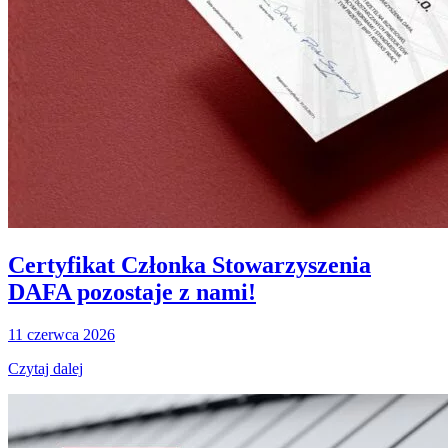
Certyfikat Członka Stowarzyszenia
DAFA pozostaje z nami!
11 czerwca 2026
Czytaj dalej