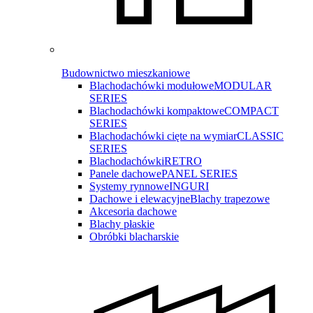
Budownictwo mieszkaniowe
Blachodachówki modułowe
MODULAR
SERIES
Blachodachówki kompaktowe
COMPACT
SERIES
Blachodachówki cięte na wymiar
CLASSIC
SERIES
Blachodachówki
RETRO
Panele dachowe
PANEL SERIES
Systemy rynnowe
INGURI
Dachowe i elewacyjne
Blachy trapezowe
Akcesoria dachowe
Blachy płaskie
Obróbki blacharskie