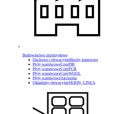
Budownictwo przemysłowe
Dachowe i elewacyjne
Blachy trapezowe
Płyty warstwowe
CorePIR
Płyty warstwowe
CorePUR
Płyty warstwowe
CoreWOOL
Płyty warstwowe
Akcesoria
Okładziny elewacyjne
SKRIN, LINEA