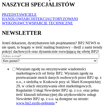
NASZYCH SPECJALISTÓW
PRZEDSTAWICIELE
HANDLOWI
ARCHITEKCI
AUTORYZOWANI
WYKONAWCY
WSPARCIE TECHNICZNE
NEWSLETTER
Jesteś dekarzem, dystrybutorem lub projektantem? BP2 NEWS to
nie spam, to bogaty w treść mailing branżowy - śledź z nami trendy
pokryć dachowych oraz dynamicznie rozwijającą się ofertę BP2!
Wyrażam zgodę na otrzymywanie wiadomości
marketingowych od firmy BP2. Wyrażam zgodę na
przetwarzanie moich danych osobowych przez BP2 sp. z
o.o., z siedzibą w Krakowie przy ul. Marii Konopnickiej
29, w celach otrzymywania ofert marketingowych.
Regulamin Usługi Newsletter BP2 sp. z o.o. oraz pełna
treść klauzuli informacyjnej dla użytkowników usługi
Newsletter BP2 sp. z o.o. są dostępne na stronie:
www.bp2.eu/do-pobrania
.
*