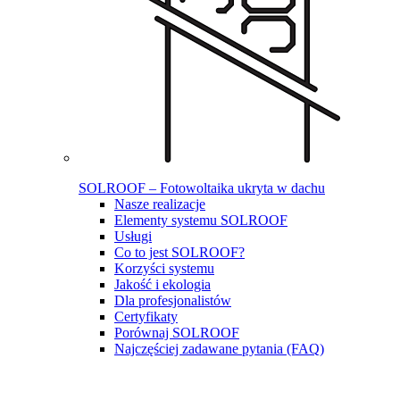
SOLROOF – Fotowoltaika ukryta w dachu
Nasze realizacje
Elementy systemu SOLROOF
Usługi
Co to jest SOLROOF?
Korzyści systemu
Jakość i ekologia
Dla profesjonalistów
Certyfikaty
Porównaj SOLROOF
Najczęściej zadawane pytania (FAQ)