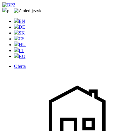
pl
|
EN
DE
SK
CS
HU
LT
RO
Oferta