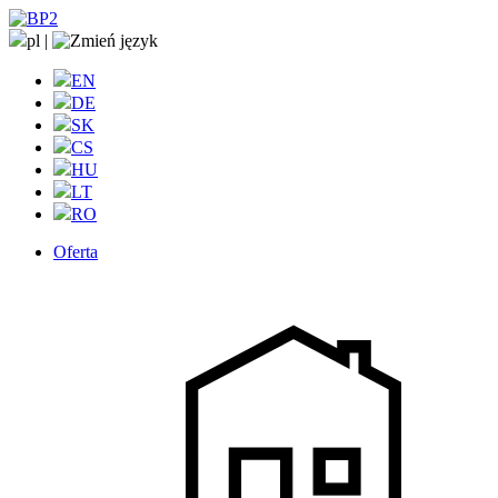
pl
|
EN
DE
SK
CS
HU
LT
RO
Oferta