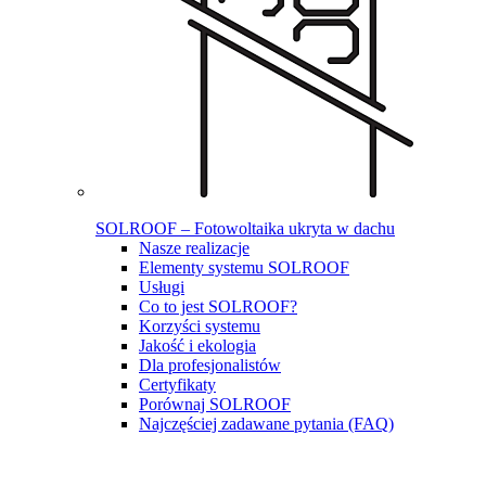
SOLROOF – Fotowoltaika ukryta w dachu
Nasze realizacje
Elementy systemu SOLROOF
Usługi
Co to jest SOLROOF?
Korzyści systemu
Jakość i ekologia
Dla profesjonalistów
Certyfikaty
Porównaj SOLROOF
Najczęściej zadawane pytania (FAQ)