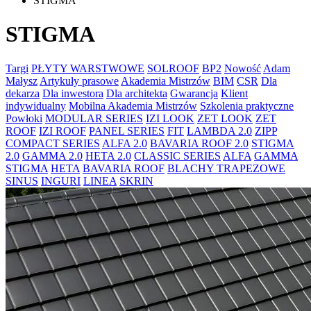
STIGMA
STIGMA
Targi
PŁYTY WARSTWOWE
SOLROOF
BP2
Nowość
Adam
Małysz
Artykuły prasowe
Akademia Mistrzów
BIM
CSR
Dla
dekarza
Dla inwestora
Dla architekta
Gwarancja
Klient
indywidualny
Mobilna Akademia Mistrzów
Szkolenia praktyczne
Powłoki
MODULAR SERIES
IZI LOOK
ZET LOOK
ZET
ROOF
IZI ROOF
PANEL SERIES
FIT
LAMBDA 2.0
ZIPP
COMPACT SERIES
ALFA 2.0
BAVARIA ROOF 2.0
STIGMA
2.0
GAMMA 2.0
HETA 2.0
CLASSIC SERIES
ALFA
GAMMA
STIGMA
HETA
BAVARIA ROOF
BLACHY TRAPEZOWE
SINUS
INGURI
LINEA
SKRIN