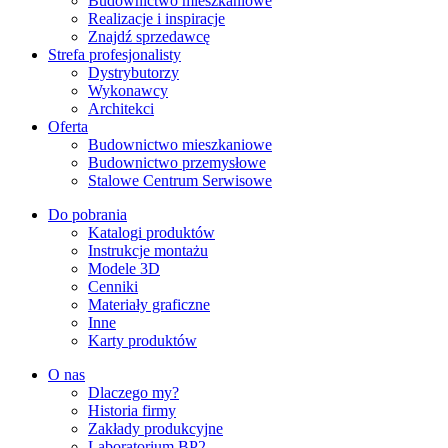
Budownictwo mieszkaniowe
Realizacje i inspiracje
Znajdź sprzedawcę
Strefa profesjonalisty
Dystrybutorzy
Wykonawcy
Architekci
Oferta
Budownictwo mieszkaniowe
Budownictwo przemysłowe
Stalowe Centrum Serwisowe
Do pobrania
Katalogi produktów
Instrukcje montażu
Modele 3D
Cenniki
Materiały graficzne
Inne
Karty produktów
O nas
Dlaczego my?
Historia firmy
Zakłady produkcyjne
Laboratorium BP2