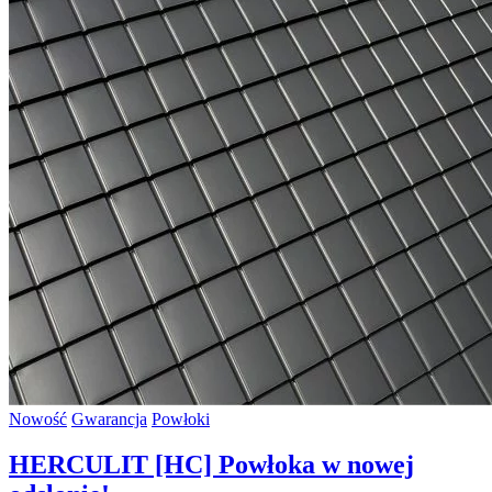
Nowość
Gwarancja
Powłoki
HERCULIT [HC] Powłoka w nowej