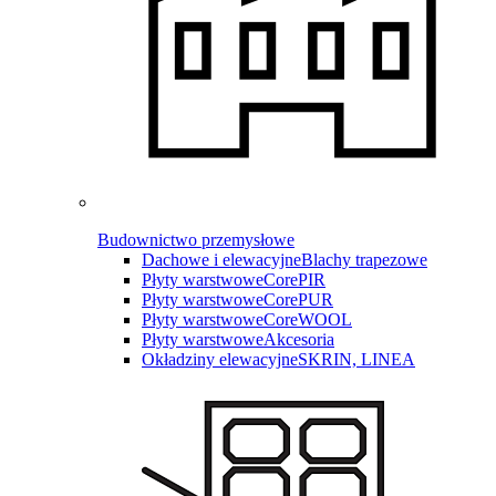
Budownictwo przemysłowe
Dachowe i elewacyjne
Blachy trapezowe
Płyty warstwowe
CorePIR
Płyty warstwowe
CorePUR
Płyty warstwowe
CoreWOOL
Płyty warstwowe
Akcesoria
Okładziny elewacyjne
SKRIN, LINEA