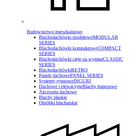
Budownictwo mieszkaniowe
Blachodachówki modułowe
MODULAR
SERIES
Blachodachówki kompaktowe
COMPACT
SERIES
Blachodachówki cięte na wymiar
CLASSIC
SERIES
Blachodachówki
RETRO
Panele dachowe
PANEL SERIES
Systemy rynnowe
INGURI
Dachowe i elewacyjne
Blachy trapezowe
Akcesoria dachowe
Blachy płaskie
Obróbki blacharskie