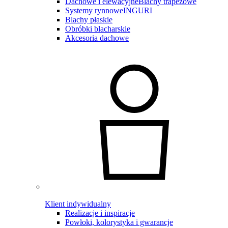
Dachowe i elewacyjne
Blachy trapezowe
Systemy rynnowe
INGURI
Blachy płaskie
Obróbki blacharskie
Akcesoria dachowe
Klient indywidualny
Realizacje i inspiracje
Powłoki, kolorystyka i gwarancje