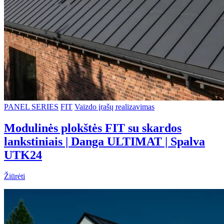
PANEL SERIES
FIT
Vaizdo įrašų realizavimas
Modulinės plokštės FIT su skardos
lankstiniais | Danga ULTIMAT | Spalva
UTK24
Žiūrėti