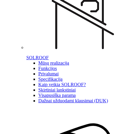
SOLROOF
Mūsų realizacija
Funkcijos
Privalumai
Specifikacija
Kaip veikia SOLROOF?
Skirtiniai lankstiniai
Visapusiška parama
Dažnai užduodami klausimai (DUK)