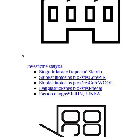
Investicinė statyba
Stogo ir fasado
Trapecinė Skarda
Sluoksniuotosios plokštės
CorePIR
Sluoksniuotosios plokštės
CoreWOOL
Daugiasluoksnės plokštės
Priedai
Fasado dangos
SKRIN, LINEA