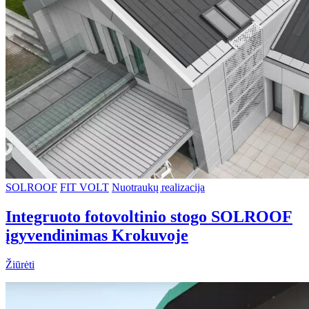
SOLROOF
FIT VOLT
Nuotraukų realizacija
Integruoto fotovoltinio stogo SOLROOF
įgyvendinimas Krokuvoje
Žiūrėti