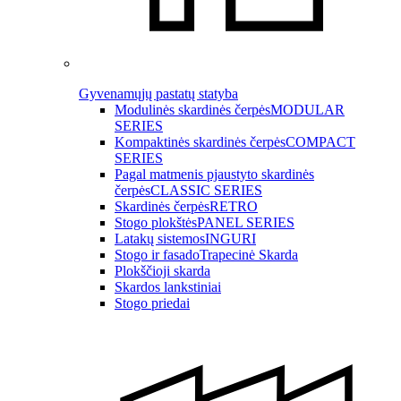
Gyvenamųjų pastatų statyba
Modulinės skardinės čerpės
MODULAR
SERIES
Kompaktinės skardinės čerpės
COMPACT
SERIES
Pagal matmenis pjaustyto skardinės
čerpės
CLASSIC SERIES
Skardinės čerpės
RETRO
Stogo plokštės
PANEL SERIES
Latakų sistemos
INGURI
Stogo ir fasado
Trapecinė Skarda
Plokščioji skarda
Skardos lankstiniai
Stogo priedai