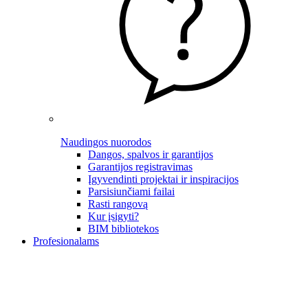
Naudingos nuorodos
Dangos, spalvos ir garantijos
Garantijos registravimas
Įgyvendinti projektai ir inspiracijos
Parsisiunčiami failai
Rasti rangovą
Kur įsigyti?
BIM bibliotekos
Profesionalams