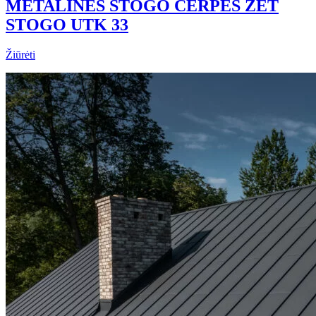
METALINĖS STOGO ČERPĖS ZET
STOGO UTK 33
Žiūrėti