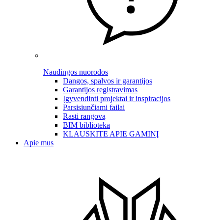
Naudingos nuorodos
Dangos, spalvos ir garantijos
Garantijos registravimas
Įgyvendinti projektai ir inspiracijos
Parsisiunčiami failai
Rasti rangovą
BIM biblioteka
KLAUSKITE APIE GAMINĮ
Apie mus