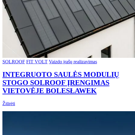
SOLROOF
FIT VOLT
Vaizdo įrašų realizavimas
INTEGRUOTO SAULĖS MODULIŲ
STOGO SOLROOF ĮRENGIMAS
VIETOVĖJE BOLESŁAWEK
Žiūrėti