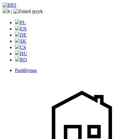
lt
|
PL
EN
DE
SK
CS
HU
RO
Pasiūlymas