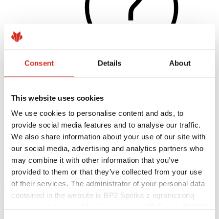
Consent
Details
About
Naudingos nuorodos
This website uses cookies
Dangos, spalvos ir garantijos
Garantijos registravimas
We use cookies to personalise content and ads, to
Įgyvendinti projektai ir inspiracijos
provide social media features and to analyse our traffic.
Parsisiunčiami failai
Rasti rangovą
We also share information about your use of our site with
Kur įsigyti?
our social media, advertising and analytics partners who
BIM bibliotekos
may combine it with other information that you’ve
Parsisiųsti
Kontaktai
provided to them or that they’ve collected from your use
of their services. The administrator of your personal data
contained in the website is BP2 Spółka z ograniczoną
odpowiedzialnością, Marii Konopnickiej 29 Street, 30-302
Kraków. KRS 0000369912, NIP 6762431701, REGON