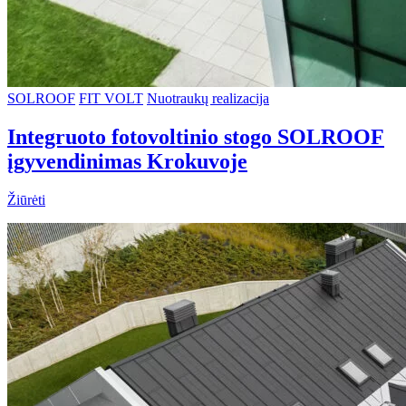
SOLROOF
FIT VOLT
Nuotraukų realizacija
Integruoto fotovoltinio stogo SOLROOF
įgyvendinimas Krokuvoje
Žiūrėti