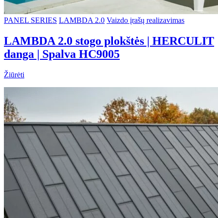
PANEL SERIES
LAMBDA 2.0
Vaizdo įrašų realizavimas
LAMBDA 2.0 stogo plokštės | HERCULIT
danga | Spalva HC9005
Žiūrėti