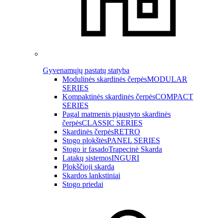
Gyvenamųjų pastatų statyba
Modulinės skardinės čerpės
MODULAR
SERIES
Kompaktinės skardinės čerpės
COMPACT
SERIES
Pagal matmenis pjaustyto skardinės
čerpės
CLASSIC SERIES
Skardinės čerpės
RETRO
Stogo plokštės
PANEL SERIES
Stogo ir fasado
Trapecinė Skarda
Latakų sistemos
INGURI
Plokščioji skarda
Skardos lankstiniai
Stogo priedai