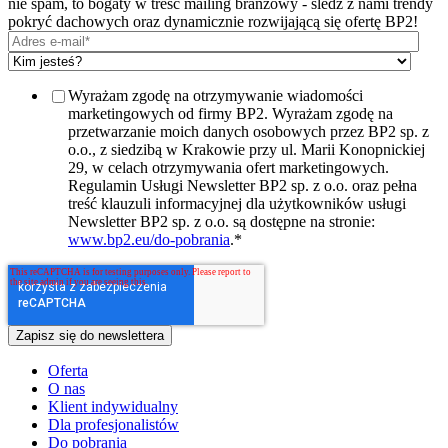
nie spam, to bogaty w treść mailing branżowy - śledź z nami trendy
pokryć dachowych oraz dynamicznie rozwijającą się ofertę BP2!
Wyrażam zgodę na otrzymywanie wiadomości
marketingowych od firmy BP2. Wyrażam zgodę na
przetwarzanie moich danych osobowych przez BP2 sp. z
o.o., z siedzibą w Krakowie przy ul. Marii Konopnickiej
29, w celach otrzymywania ofert marketingowych.
Regulamin Usługi Newsletter BP2 sp. z o.o. oraz pełna
treść klauzuli informacyjnej dla użytkowników usługi
Newsletter BP2 sp. z o.o. są dostępne na stronie:
www.bp2.eu/do-pobrania
.
*
Oferta
O nas
Klient indywidualny
Dla profesjonalistów
Do pobrania