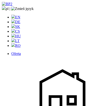
pl
|
EN
DE
SK
CS
HU
LT
RO
Oferta