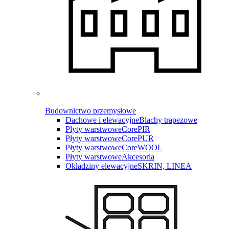
Budownictwo przemysłowe
Dachowe i elewacyjne
Blachy trapezowe
Płyty warstwowe
CorePIR
Płyty warstwowe
CorePUR
Płyty warstwowe
CoreWOOL
Płyty warstwowe
Akcesoria
Okładziny elewacyjne
SKRIN, LINEA