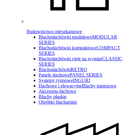
Budownictwo mieszkaniowe
Blachodachówki modułowe
MODULAR
SERIES
Blachodachówki kompaktowe
COMPACT
SERIES
Blachodachówki cięte na wymiar
CLASSIC
SERIES
Blachodachówki
RETRO
Panele dachowe
PANEL SERIES
Systemy rynnowe
INGURI
Dachowe i elewacyjne
Blachy trapezowe
Akcesoria dachowe
Blachy płaskie
Obróbki blacharskie