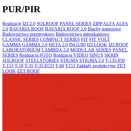
PUR/PIR
Realizacje
IZI 2.0
SOLROOF
PANEL SERIES
ZIPP
ALFA
ALFA
2.0
BAVARIA ROOF
BAVARIA ROOF 2.0
Blachy trapezowe
Budownictwo przemysłowe
Budownictwo mieszkaniowe
CLASSIC SERIES
COMPACT SERIES
FIT
FIT VOLT
GAMMA
GAMMA 2.0
HETA 2.0
INGURI
IZI LOOK
IZI ROOF
LABORATORIUM
LAMBDA 2.0
MODULAR SERIES
PANEL
SERIES
Realizacja FOTO
Realizacja VIDEO
SINUS
SKRIN
SOLROOF
STEELSTORIES
STIGMA
STIGMA 2.0
T-135-950
T-153
T-18
T-35
T-35 ECO
T-60
T153
Zakłady produkcyjne
ZET
LOOK
ZET ROOF