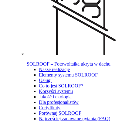
SOLROOF – Fotowoltaika ukryta w dachu
Nasze realizacje
Elementy systemu SOLROOF
Usługi
Co to jest SOLROOF?
Korzyści systemu
Jakość i ekologia
Dla profesjonalistów
Certyfikaty
Porównaj SOLROOF
Najczęściej zadawane pytania (FAQ)