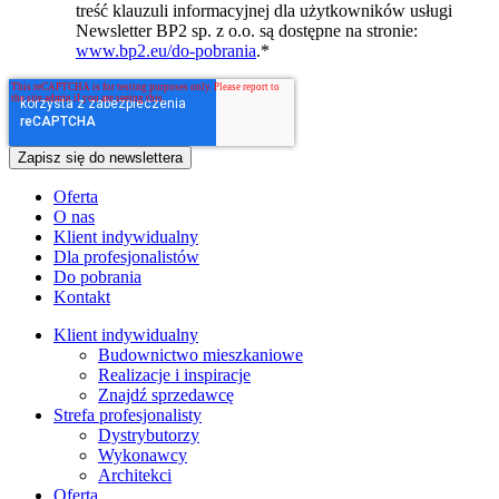
treść klauzuli informacyjnej dla użytkowników usługi
Newsletter BP2 sp. z o.o. są dostępne na stronie:
www.bp2.eu/do-pobrania
.
*
Oferta
O nas
Klient indywidualny
Dla profesjonalistów
Do pobrania
Kontakt
Klient indywidualny
Budownictwo mieszkaniowe
Realizacje i inspiracje
Znajdź sprzedawcę
Strefa profesjonalisty
Dystrybutorzy
Wykonawcy
Architekci
Oferta