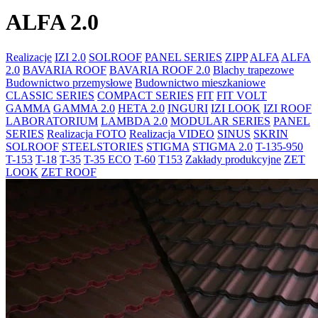
ALFA 2.0
Realizacje
IZI 2.0
SOLROOF
PANEL SERIES
ZIPP
ALFA
ALFA
2.0
BAVARIA ROOF
BAVARIA ROOF 2.0
Blachy trapezowe
Budownictwo przemysłowe
Budownictwo mieszkaniowe
CLASSIC SERIES
COMPACT SERIES
FIT
FIT VOLT
GAMMA
GAMMA 2.0
HETA 2.0
INGURI
IZI LOOK
IZI ROOF
LABORATORIUM
LAMBDA 2.0
MODULAR SERIES
PANEL
SERIES
Realizacja FOTO
Realizacja VIDEO
SINUS
SKRIN
SOLROOF
STEELSTORIES
STIGMA
STIGMA 2.0
T-135-950
T-153
T-18
T-35
T-35 ECO
T-60
T153
Zakłady produkcyjne
ZET
LOOK
ZET ROOF