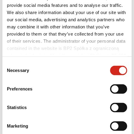
Program Lojalnościowy BPoints
provide social media features and to analyse our traffic.
Strefa klienta – eProfil
We also share information about your use of our site with
Pliki do pobrania
Oferta marketingowa
our social media, advertising and analytics partners who
Program BP2 50:50
may combine it with other information that you’ve
Optymalizuj dach z ROOF’R
provided to them or that they’ve collected from your use
of their services. The administrator of your personal data
contained in the website is BP2 Spółka z ograniczoną
odpowiedzialnością, Marii Konopnickiej 29 Street, 30-302
Kraków. KRS 0000369912, NIP 6762431701, REGON
Consent
121387608.
Necessary
Selection
Preferences
Statistics
Marketing
Wykonawcy