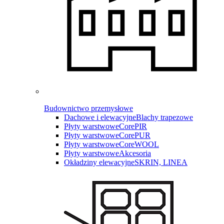
Budownictwo przemysłowe
Dachowe i elewacyjne
Blachy trapezowe
Płyty warstwowe
CorePIR
Płyty warstwowe
CorePUR
Płyty warstwowe
CoreWOOL
Płyty warstwowe
Akcesoria
Okładziny elewacyjne
SKRIN, LINEA