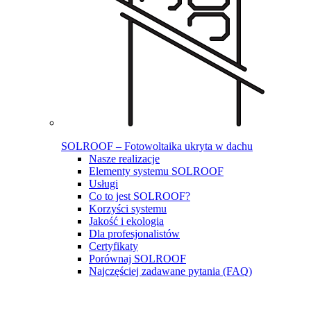
SOLROOF – Fotowoltaika ukryta w dachu
Nasze realizacje
Elementy systemu SOLROOF
Usługi
Co to jest SOLROOF?
Korzyści systemu
Jakość i ekologia
Dla profesjonalistów
Certyfikaty
Porównaj SOLROOF
Najczęściej zadawane pytania (FAQ)