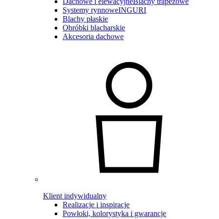
Dachowe i elewacyjne
Blachy trapezowe
Systemy rynnowe
INGURI
Blachy płaskie
Obróbki blacharskie
Akcesoria dachowe
Klient indywidualny
Realizacje i inspiracje
Powłoki, kolorystyka i gwarancje