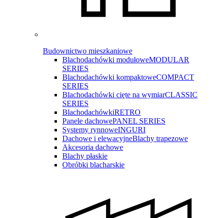
Budownictwo mieszkaniowe
Blachodachówki modułowe
MODULAR
SERIES
Blachodachówki kompaktowe
COMPACT
SERIES
Blachodachówki cięte na wymiar
CLASSIC
SERIES
Blachodachówki
RETRO
Panele dachowe
PANEL SERIES
Systemy rynnowe
INGURI
Dachowe i elewacyjne
Blachy trapezowe
Akcesoria dachowe
Blachy płaskie
Obróbki blacharskie