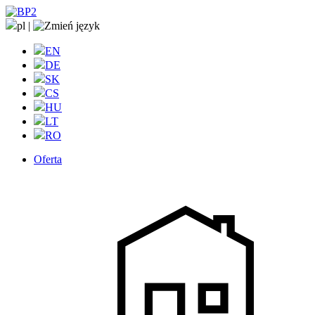
pl
|
EN
DE
SK
CS
HU
LT
RO
Oferta